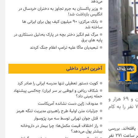
می‌دهد
وزیر پاکستان به جرم تجاوز به دختران خردسال در
انگلیس بازداشت شد!
بانک مرکزی: ۹۰ میلیون کیف پول برای ایرانی ها
ساخته شد
مرگ غم انگیز دختر بچه در پارک به‌دلیل دستکاری در
پایه های برق
تبعیدیان ماگا علیه ترامپ اعلام جنگ کردند
آخرین اخبار داخلی
کویت دستور تعطیلی تنها مدرسه ایرانی را صادر کرد
شکاف ریاض و ابوظبی بر سر ایران/ چه‌کسی پیشنهاد
حمله زمینی داد؟
طبق اعلام وزارت بهداشت، ویروس کرونا تا ظهر جمعه (۲۸ آبان ۱۴۰۰) شش میلیون و ۶۹ هزار و
مدودف: ژاپن دست نشانده آمریکاست
۵۵۹ نفر را در ایران به طور قطعی مبتلا کرده و در مجموع تا این روز ۱۲۸ هزار و ۷۳۴ نفر را به کام
جزئیات متن اولیۀ طرح راهبردی مدیریت تنگه هرمز
قتل جوان تهرانی توسط سه مرد پژوسوار
راز اختلاف قیمت مکمل‌ها؛ چرا بیمار در داروخانه
ران تاکنون بهبود یافته‌اند. بررسی
بیشتر پول می‌دهد؟
آمارهای وزارت بهداشت نشان می‌دهد که طی ۱۰ روز اخیر (۱۹ تا ۲۸ آبان ۱۴۰۰) به طور متوسط هر ساعت ۲۷۱ نفر