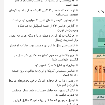
فارن‌پالیسی: عربستان در بن‌بست راهبردی گرفتار
شده است
از حذف نام همسر تا تغییر نام خانوادگی؛ اما و اگرهای
تعویض شناسنامه
اجاره این کلبه در شمال شبی ۸۱ میلیون تومان است
گزارش فرانس ۲۴ از حمله اسرائیل به عبادتگاه
یهودیان در تهران
جزئیات توافق ایران و عمان درباره تنگه هرمز به ادعای
وال استریت ژورنال
ترامپ سی سال با این زن دوست بود، حالا به او فحش
می‌دهد
وزیر پاکستان به جرم تجاوز به دختران خردسال در
انگلیس بازداشت شد!
زمان‌بندی شارژ کالابرگ تغییر کرد
شانس دستیابی آمریکا و ایران به توافق تا روز جمعه
۵۰-۵۰ است
رویترز: وزارت خزانه‌داری آمریکا برخی تحریم‌های مرتبط
با ایران را لغو کرد
تاکر کارلسون: به خاطر «میناب» باید سیلی محکمی
به صورت ترامپ زد
ایمیل مرموزی که مشکل بزرگ آمریکا مقابل ایران را
فاش کرد