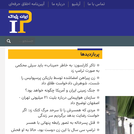
تماس با ما
آرشیو
درباره ما
آیین‌نامه اخلاق حرفه‌ای
پربازدیدها
تاکر کارلسون: به خاطر «میناب» باید سیلی محکمی
به صورت ترامپ زد
زن پیراهن امضاشده توسط بازیکن پرسپولیس را
شست، شوهرش دادخواست طلاق داد
جنگ زمینی ایران و آمریکا چگونه خواهد بود؟
سازمان هواپیمایی درباره بلیت ۲۱ میلیونی تهران -
اصفهان توضیح داد
مردی که همسرش را تا سرحد مرگ کتک زد: اگر
خواست رضایت بدهد برگردیم سر زندگی
قتل پسرخاله به تصور رابطه پنهانی با همسر
ترامپ سی سال با این زن دوست بود، حالا به او فحش