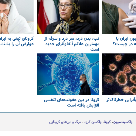
ن ایران با
تب، بدن درد، سر درد و سرفه از
کرونای تیغی به ایرا
ه در چیست؟
مهمترین علائم آنفلوآنزای جدید
عوارض آن را بشناس
است
آنزایی خطرناک‌تر
کرونا در بین عفونت‌های تنفسی
افزایش یافته است
واکسیناسیون
کرونا
واکسن کرونا
مرگ و میرهای کرونایی