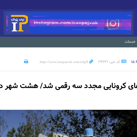
خدمات
کد خبر: 24631
های کرونایی مجدد سه رقمی شد/ هشت شهر د