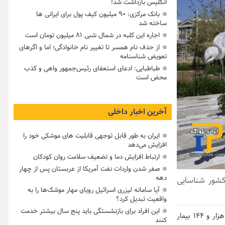
انگلیس بازداشت شد!
بانک مرکزی: ۹۰ میلیون کیف پول برای ایرانی ها
ساخته شد
اجاره این کلبه در شمال شبی ۸۱ میلیون تومان است
از حذف نام همسر تا تغییر نام خانوادگی؛ اما و اگرهای
تعویض شناسنامه
طباطبایی: ادعای استعفای رئیس‌جمهور واهی و کذب
محض است
آخرین اخبار داخلی
ایران به طور قابل توجهی قابلیت های موشکی خود را
افزایش می‌دهد
ارتباط افزایش دما و تضعیف سلامت روان کودکان
صفر شدن واردات نفت آمریکا از عربستان پس از چهار
دهه
ر و ۱۴۴ مبتلا به کرونا در کشور شناسایی
آیا سامانه لیزری اسرائیل رویای مهار موشک‌ها را به
واقعیت تبدیل کرد؟
این افراد برای بازنشستگی باید پنج سال بیشتر خدمت
، از دیروز تا امروز ۲ آذر ۱۴۰۰ و بر اساس معیارهای قطعی تشخیصی، ۵ هزار و ۱۴۴ بیمار
کنند