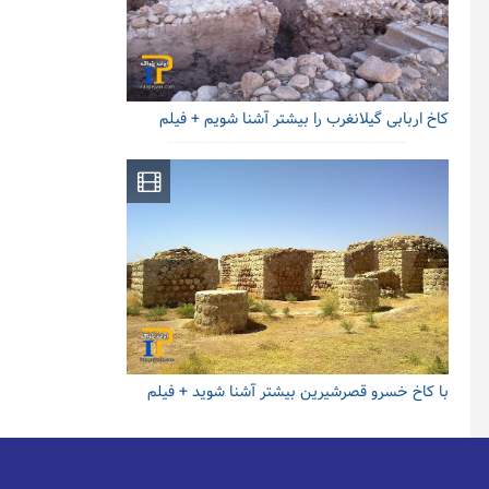
کاخ اربابی گیلانغرب را بیشتر آشنا شویم + فیلم
با کاخ خسرو قصرشیرین بیشتر آشنا شوید + فیلم