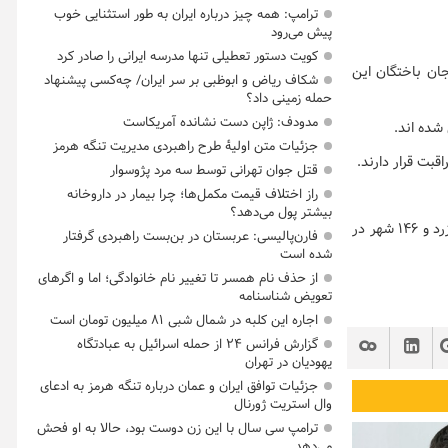
ترامپ: همه چیز درباره ایران به طور استثنایی خوب
پیش می‌رود
کویت دستور تعطیلی تنها مدرسه ایرانی را صادر کرد
ادند و مجموع جان باختگان این
شکاف ریاض و ابوظبی بر سر ایران/ چه‌کسی پیشنهاد
حمله زمینی داد؟
مدودف: ژاپن دست نشانده آمریکاست
جزئیات متن اولیۀ طرح راهبردی مدیریت تنگه هرمز
قتل جوان تهرانی توسط سه مرد پژوسوار
راز اختلاف قیمت مکمل‌ها؛ چرا بیمار در داروخانه
بیشتر پول می‌دهد؟
در حال حاضر ۸ شهر کشور در وضعیت قرمز، ۵۸ شهر در وضعیت نارنجی، ۲۳۶ شهر در وضعیت زرد و ۱۴۶ شهر در
فارن‌پالیسی: عربستان در بن‌بست راهبردی گرفتار
شده است
از حذف نام همسر تا تغییر نام خانوادگی؛ اما و اگرهای
تعویض شناسنامه
اجاره این کلبه در شمال شبی ۸۱ میلیون تومان است
گزارش فرانس ۲۴ از حمله اسرائیل به عبادتگاه
یهودیان در تهران
جزئیات توافق ایران و عمان درباره تنگه هرمز به ادعای
وال استریت ژورنال
ترامپ سی سال با این زن دوست بود، حالا به او فحش
می‌دهد