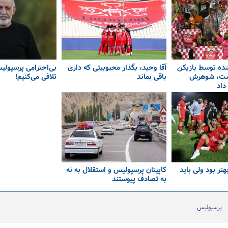
ده توسط بازیکن
آقا وحید، بگذار محبوبیتی که داری
بی‌احترامی پرسپولیس
ست، شوهرش
باقی بماند
تلافی می‌کنیم!
داد
هتر بود ولی باید
کاپیتان پرسپولیس و استقلال به نه
به تصادف پیوستند
پرسپولیس