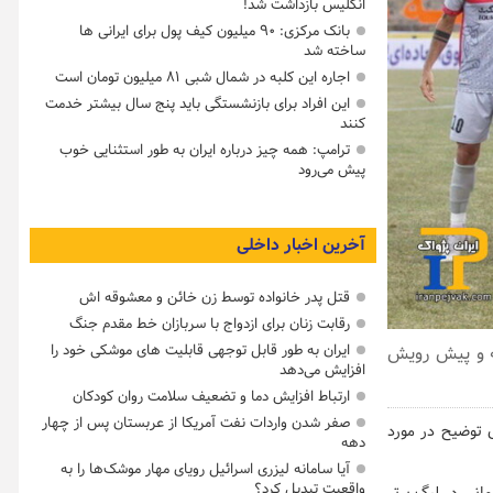
انگلیس بازداشت شد!
بانک مرکزی: ۹۰ میلیون کیف پول برای ایرانی ها
ساخته شد
اجاره این کلبه در شمال شبی ۸۱ میلیون تومان است
این افراد برای بازنشستگی باید پنج سال بیشتر خدمت
کنند
ترامپ: همه چیز درباره ایران به طور استثنایی خوب
پیش می‌رود
آخرین اخبار داخلی
قتل پدر خانواده توسط زن خائن و معشوقه اش
رقابت زنان برای ازدواج با سربازان خط مقدم جنگ
ه و پیش رویش
ایران به طور قابل توجهی قابلیت های موشکی خود را
افزایش می‌دهد
ارتباط افزایش دما و تضعیف سلامت روان کودکان
صفر شدن واردات نفت آمریکا از عربستان پس از چهار
ی توضیح در مورد
دهه
آیا سامانه لیزری اسرائیل رویای مهار موشک‌ها را به
واقعیت تبدیل کرد؟