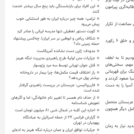
انی در لیگ برتر
این افراد برای بازنشستگی باید پنج سال بیشتر خدمت
لبه‌گری پیرامون
کنند
ترامپ: همه چیز درباره ایران به طور استثنایی خوب
ممانعت از تکرار
پیش می‌رود
کویت دستور تعطیلی تنها مدرسه ایرانی را صادر کرد
شکاف ریاض و ابوظبی بر سر ایران/ چه‌کسی پیشنهاد
با اتحاد، همدلی و حمایت هواداران، پرسپولیس توانست با اختلاف ۱۴ امتیاز نسبت به تیم دوم و خلق ۶ رکورد
حمله زمینی داد؟
مدودف: ژاپن دست نشانده آمریکاست
ریخی بودیم تا به لطف
جزئیات متن اولیۀ طرح راهبردی مدیریت تنگه هرمز
ن مهم، سختی‌های
قتل جوان تهرانی توسط سه مرد پژوسوار
نگ برای قهرمانی
راز اختلاف قیمت مکمل‌ها؛ چرا بیمار در داروخانه
بیشتر پول می‌دهد؟
یا صعود کردند و
 آسیا را به دست
فارن‌پالیسی: عربستان در بن‌بست راهبردی گرفتار
شده است
از حذف نام همسر تا تغییر نام خانوادگی؛ اما و اگرهای
 عربستان متحمل
تعویض شناسنامه
وامل دیگر همچون
اجاره این کلبه در شمال شبی ۸۱ میلیون تومان است
گزارش فرانس ۲۴ از حمله اسرائیل به عبادتگاه
یهودیان در تهران
ید نیاز به زمان
جزئیات توافق ایران و عمان درباره تنگه هرمز به ادعای