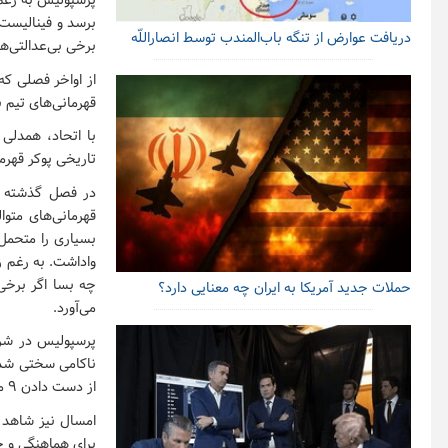
پرسپولیس به رغم 
برسد و فینالیست 
دریافت عوارض از تنگه باب‌المندب توسط انصاراللّه
برخی بی‌عدالتی‌ه
از اواخر فصلی که
قهرمانی‌های تیم 
تاریخی پوکر قهرما
قهرمانی‌های متو
بسیاری را متحمل 
واداشت. به رغم ز
چه بسا اگر برخی 
حملات جدید آمریکا به ایران چه معنایی دارد؟
می‌آورد.
پرسپولیس در شرا
ناکامی سختی شد 
از دست دادن ۹ ملی پوش در کمتر از یکسال، سرمربی را مجاب به خرید بازیکن جدید کرد.
امسال نیز شاهد آ
برای هماهنگی و ح