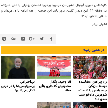
کارشناس داوری فوتبال کشورمان درمورد برخورد احسان پهلوان با علی علیزاده
در دقیقه 44 این دیدار گفت: داور باید این صحنه را هم ادامه بازی می‌داد و
خطایی اتفاق نیفتاد.
انتهای پیام
در همین زمینه
زن پیراهن امضاشده
آقا وحید، بگذار
بی‌احترامی
توسط بازیکن
محبوبیتی که داری باقی
پرسپولیسی‌ها را در دربی
پرسپولیس را شست،
بماند
تلافی می‌کنیم!
شوهرش دادخواست
طلاق داد