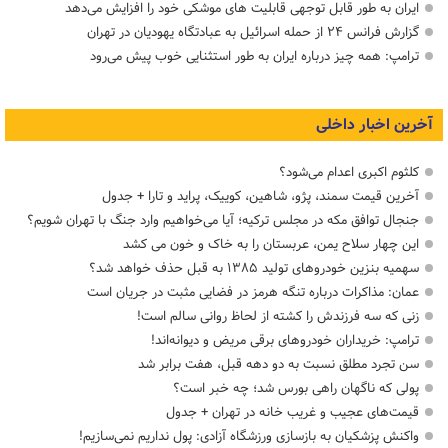
ایران به طور قابل توجهی قابلیت های موشکی خود را افزایش می‌دهد
گزارش فرانس ۲۴ از حمله اسرائیل به عبادتگاه یهودیان در تهران
ترامپ: همه چیز درباره ایران به طور استثنایی خوب پیش می‌رود
آخرین اخبار داخلی
کلثوم اکبری اعدام می‌شود؟
آخرین قیمت سمند، پژو، شاهین، کوییک، پراید و تارا + جدول
جنجال توافق مکه در مجلس ترکیه؛ آیا می‌خواهیم وارد جنگ با تهران شویم؟
این چهار سلاح یمن، عربستان را به خاک و خون می کشد
سهمیه بنزین خودروهای تولید ۱۳۸۵ به قبل حذف خواهد شد؟
عمان: مذاکرات درباره تنگه هرمز در فضایی مثبت در جریان است
زنی که سه فرزندش را کشته از لحاظ روانی سالم است!
ترامپ: خریداران خودروهای برقی مریض و دیوانه‌اند!
سن تجرد مطلق نسبت به دو دهه قبل، هفت برابر شد
پولی که ناگهان راهی بورس شد؛ چه خبر است؟
قیمت‌های عجیب و غریب خانه در تهران + جدول
واکنش پزشکیان به بازسازی ورزشگاه آزادی: پول نداریم نمی‌سازیم!