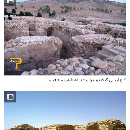
کاخ اربابی گیلانغرب را بیشتر آشنا شویم + فیلم