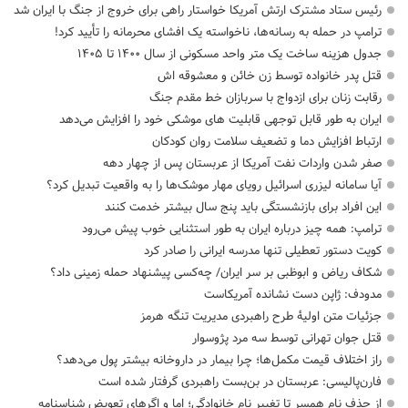
رئیس ستاد مشترک ارتش آمریکا خواستار راهی برای خروج از جنگ با ایران شد
ترامپ در حمله‌ به رسانه‌ها، ناخواسته یک افشای محرمانه را تأیید کرد!
جدول هزینه ساخت یک متر واحد مسکونی از سال ۱۴۰۰ تا ۱۴۰۵
قتل پدر خانواده توسط زن خائن و معشوقه اش
رقابت زنان برای ازدواج با سربازان خط مقدم جنگ
ایران به طور قابل توجهی قابلیت های موشکی خود را افزایش می‌دهد
ارتباط افزایش دما و تضعیف سلامت روان کودکان
صفر شدن واردات نفت آمریکا از عربستان پس از چهار دهه
آیا سامانه لیزری اسرائیل رویای مهار موشک‌ها را به واقعیت تبدیل کرد؟
این افراد برای بازنشستگی باید پنج سال بیشتر خدمت کنند
ترامپ: همه چیز درباره ایران به طور استثنایی خوب پیش می‌رود
کویت دستور تعطیلی تنها مدرسه ایرانی را صادر کرد
شکاف ریاض و ابوظبی بر سر ایران/ چه‌کسی پیشنهاد حمله زمینی داد؟
مدودف: ژاپن دست نشانده آمریکاست
جزئیات متن اولیۀ طرح راهبردی مدیریت تنگه هرمز
قتل جوان تهرانی توسط سه مرد پژوسوار
راز اختلاف قیمت مکمل‌ها؛ چرا بیمار در داروخانه بیشتر پول می‌دهد؟
فارن‌پالیسی: عربستان در بن‌بست راهبردی گرفتار شده است
از حذف نام همسر تا تغییر نام خانوادگی؛ اما و اگرهای تعویض شناسنامه