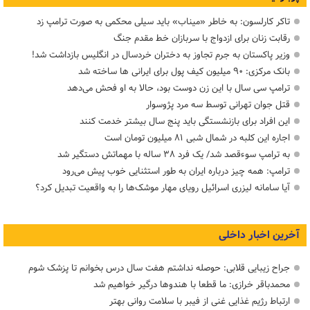
تاکر کارلسون: به خاطر «میناب» باید سیلی محکمی به صورت ترامپ زد
رقابت زنان برای ازدواج با سربازان خط مقدم جنگ
وزیر پاکستان به جرم تجاوز به دختران خردسال در انگلیس بازداشت شد!
بانک مرکزی: ۹۰ میلیون کیف پول برای ایرانی ها ساخته شد
ترامپ سی سال با این زن دوست بود، حالا به او فحش می‌دهد
قتل جوان تهرانی توسط سه مرد پژوسوار
این افراد برای بازنشستگی باید پنج سال بیشتر خدمت کنند
اجاره این کلبه در شمال شبی ۸۱ میلیون تومان است
به ترامپ سوءقصد شد/ یک فرد ۳۸ ساله با مهماتش دستگیر شد
ترامپ: همه چیز درباره ایران به طور استثنایی خوب پیش می‌رود
آیا سامانه لیزری اسرائیل رویای مهار موشک‌ها را به واقعیت تبدیل کرد؟
آخرین اخبار داخلی
جراح زیبایی قلابی: حوصله نداشتم هفت سال درس بخوانم تا پزشک شوم
محمدباقر خرازی: ما قطعا با هندوها درگیر خواهیم شد
ارتباط رژیم غذایی غنی از فیبر با سلامت روانی بهتر