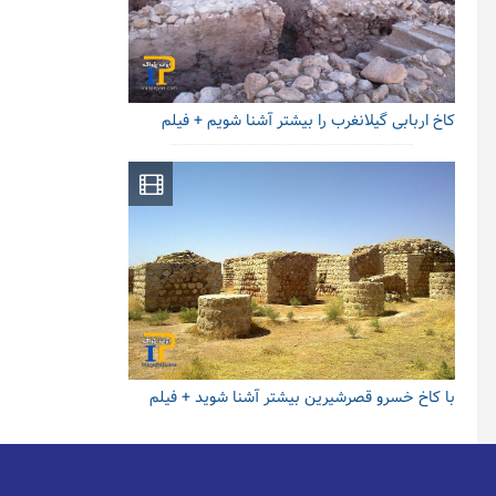
کاخ اربابی گیلانغرب را بیشتر آشنا شویم + فیلم
با کاخ خسرو قصرشیرین بیشتر آشنا شوید + فیلم