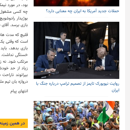
بود، در مورد نیم
حملات جدید آمریکا به ایران چه معنایی دارد؟
چه کسی مشغول حما
بوژیدار رادوشویچ
بازی برسد. آقای ب
قلیچ که مدت هاست
است که وقتی یک د
بازی بدهد، باید
خستگی نداشت. اگ
مرتکب شود. نه زم
زیاد از حد خودش
بیرانوند ناراحت 
دروازه بان تیم مل
روایت نیویورک تایمز از تصمیم ترامپ درباره جنگ با
ایران
انتهای پیام
در همین زمینه