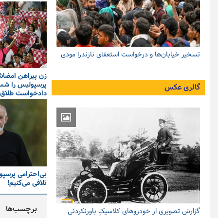
تسخیر خیابان‌ها و درخواست استعفای نارندرا مودی
زن پیراهن امضاش
پرسپولیس را ش
گالری عکس
دادخواست طلاق 
بی‌احترامی پرسپول
تلافی می‌کنیم!
برچسب‌ها
گزارش تصویری از خودروهای کلاسیکِ باورنکردنی