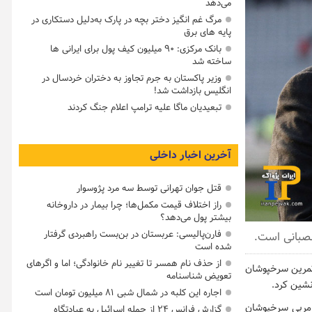
می‌دهد
مرگ غم انگیز دختر بچه در پارک به‌دلیل دستکاری در
پایه های برق
بانک مرکزی: ۹۰ میلیون کیف پول برای ایرانی ها
ساخته شد
وزیر پاکستان به جرم تجاوز به دختران خردسال در
انگلیس بازداشت شد!
تبعیدیان ماگا علیه ترامپ اعلام جنگ کردند
آخرین اخبار داخلی
قتل جوان تهرانی توسط سه مرد پژوسوار
راز اختلاف قیمت مکمل‌ها؛ چرا بیمار در داروخانه
بیشتر پول می‌دهد؟
فارن‌پالیسی: عربستان در بن‌بست راهبردی گرفتار
عصبانی است.
شده است
از حذف نام همسر تا تغییر نام خانوادگی؛ اما و اگرهای
 تمرین سرخپوشان
تعویض شناسنامه
نشین کرد.
اجاره این کلبه در شمال شبی ۸۱ میلیون تومان است
 مربی سرخپوشان
گزارش فرانس ۲۴ از حمله اسرائیل به عبادتگاه