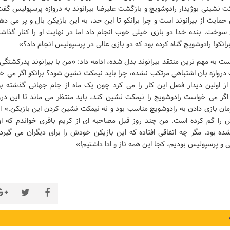
کت نشینی بوژیدار رادوشویچ و بازگشت علیرضا بیرانوند به دروازه پرسپولیس گف
یت از بیرانوند است و چرا برانکو تا این حد، به این بازیکن بال و پر می دهد!
 سوخت. بنده خدا دو بازی خیلی خوب انجام داد اما در نهایت او را کنار گذاشتند
رانکو! رادوشویچ گناه کرده بود که دو بازی عالی در پرسپولیس انجام داد؟»
 به مهم ترین منتقد بیرانوند بدل شده، ادامه داد: «من با بیرانوند پدرکشتگی 
روازه بان اشتباهی مرتکب نشده، چرا باید نیمکت نشین شود؟ برانکو اگر می خو
 از اولین دیدار فصل این کار را می کرد چون یک ماه از جام جهانی گذشته بو
ر می خواست رادوشویچ را نیمکت نشین کند، باید منتظر می ماند تا این دروا
ان بازی دادن به رادوشویچ مناسب بود و نه نیمکت نشین کردن این بازیکن.» او
 را گم کرده است. من چند روز قبل مصاحبه ای از کریم باقری خواندم که او 
شده بود. مگر چه اتفاقی افتاده که این بازیکن خودش را برای دیگران می گیر
ی و پرسپولیس بودیم، کجا این همه ناز و ادا داشتیم!»