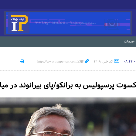
خدمات
کد خبر: 3118
سوت پرسپولیس به برانکو/پای بیرانوند در می