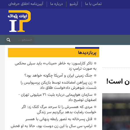
تماس با ما
آرشیو
درباره ما
آیین‌نامه اخلاق حرفه‌ای
پربازدیدها
تاکر کارلسون: به خاطر «میناب» باید سیلی محکمی
به صورت ترامپ زد
جنگ زمینی ایران و آمریکا چگونه خواهد بود؟
ان است!
زن پیراهن امضاشده توسط بازیکن پرسپولیس را
شست، شوهرش دادخواست طلاق داد
سازمان هواپیمایی درباره بلیت ۲۱ میلیونی تهران -
اصفهان توضیح داد
مردی که همسرش را تا سرحد مرگ کتک زد: اگر
خواست رضایت بدهد برگردیم سر زندگی
قتل پسرخاله به تصور رابطه پنهانی با همسر
ترامپ سی سال با این زن دوست بود، حالا به او فحش