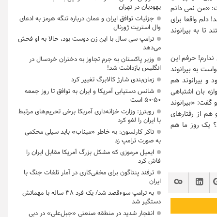
یهودیان در تهران
ت: «من نمی دانم
جزئیات توافق ایران و عمان درباره تنگه هرمز به ادعای
 دلم واقعا برای
وال استریت ژورنال
 تا به بیرانوند
ترامپ سی سال با این زن دوست بود، حالا به او فحش
می‌دهد
ندارم! حرفم این
وزیر پاکستان به جرم تجاوز به دختران خردسال در
انگلیس بازداشت شد!
است به بیرانوند
زمان‌بندی شارژ کالابرگ تغییر کرد
د و بیرانوند هم
زه بان اشتباهی
شانس دستیابی آمریکا و ایران به توافق تا روز جمعه
۵۰-۵۰ است
 گفت: «بیرانوند
رویترز: وزارت خزانه‌داری آمریکا برخی تحریم‌های مرتبط
هم از رفتارهای
با ایران را لغو کرد
د؟ یک روز ما هم
تاکر کارلسون: به خاطر «میناب» باید سیلی محکمی
به صورت ترامپ زد
ایمیل مرموزی که مشکل بزرگ آمریکا مقابل ایران را
فاش کرد
ترفند پنتاگون برای مخفی‌کاری در آمار تلفات جنگ با
ایران
به ترامپ سوءقصد شد/ یک فرد ۳۸ ساله با مهماتش
دستگیر شد
انفجار شدید در منطقه صنعتی «جبل‌علی» در دبی