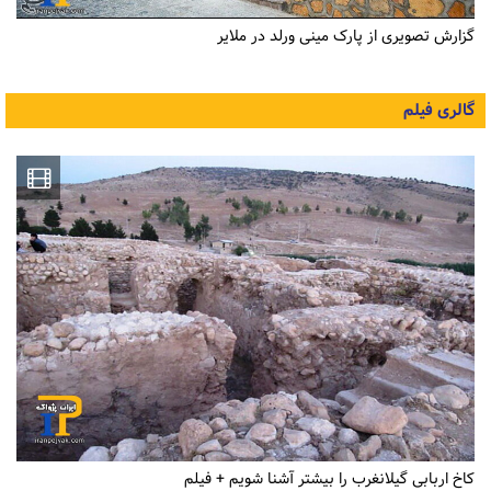
گزارش تصویری از پارک مینی ورلد در ملایر
گالری فیلم
کاخ اربابی گیلانغرب را بیشتر آشنا شویم + فیلم