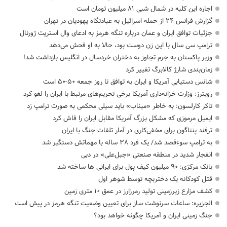
اجاره این کلبه در شمال شبی ۸۱ میلیون تومان است
گزارش فرانس ۲۴ از حمله اسرائیل به عبادتگاه یهودیان در تهران
جزئیات توافق ایران و عمان درباره تنگه هرمز به ادعای وال استریت ژورنال
ترامپ سی سال با این زن دوست بود، حالا به او فحش می‌دهد
وزیر پاکستان به جرم تجاوز به دختران خردسال در انگلیس بازداشت شد!
زمان‌بندی شارژ کالابرگ تغییر کرد
شانس دستیابی آمریکا و ایران به توافق تا روز جمعه ۵۰-۵۰ است
رویترز: وزارت خزانه‌داری آمریکا برخی تحریم‌های مرتبط با ایران را لغو کرد
تاکر کارلسون: به خاطر «میناب» باید سیلی محکمی به صورت ترامپ زد
ایمیل مرموزی که مشکل بزرگ آمریکا مقابل ایران را فاش کرد
ترفند پنتاگون برای مخفی‌کاری در آمار تلفات جنگ با ایران
به ترامپ سوءقصد شد/ یک فرد ۳۸ ساله با مهماتش دستگیر شد
انفجار شدید در منطقه صنعتی «جبل‌علی» در دبی
بانک مرکزی: ۹۰ میلیون کیف پول برای ایرانی ها ساخته شد
قتل کودکانه یک دختربچه توسط شوهر اول
کشف مزارع زیرزمینی تولید رمرزارز در عمق ۱۰ متری زمین
الجزیره: ساعات سرنوشت ساز برای تعیین وضعیت تنگه هرمز در پیش است
جنگ زمینی ایران و آمریکا چگونه خواهد بود؟