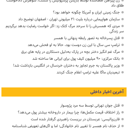
زن پیراهن امضاشده توسط بازیکن پرسپولیس را شست، شوهرش دادخواست
طلاق داد
جنگ زمینی ایران و آمریکا چگونه خواهد بود؟
سازمان هواپیمایی درباره بلیت ۲۱ میلیونی تهران - اصفهان توضیح داد
مردی که همسرش را تا سرحد مرگ کتک زد: اگر خواست رضایت بدهد برگردیم
سر زندگی
قتل پسرخاله به تصور رابطه پنهانی با همسر
ترامپ سی سال با این زن دوست بود، حالا به او فحش می‌دهد
مرگ غم انگیز دختر بچه در پارک به‌دلیل دستکاری در پایه های برق
بانک مرکزی: ۹۰ میلیون کیف پول برای ایرانی ها ساخته شد
وزیر پاکستان به جرم تجاوز به دختران خردسال در انگلیس بازداشت شد!
تبعیدیان ماگا علیه ترامپ اعلام جنگ کردند
آخرین اخبار داخلی
قتل جوان تهرانی توسط سه مرد پژوسوار
راز اختلاف قیمت مکمل‌ها؛ چرا بیمار در داروخانه بیشتر پول می‌دهد؟
فارن‌پالیسی: عربستان در بن‌بست راهبردی گرفتار شده است
از حذف نام همسر تا تغییر نام خانوادگی؛ اما و اگرهای تعویض شناسنامه