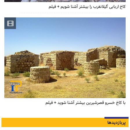
کاخ اربابی گیلانغرب را بیشتر آشنا شویم + فیلم
با کاخ خسرو قصرشیرین بیشتر آشنا شوید + فیلم
پربازدیدها