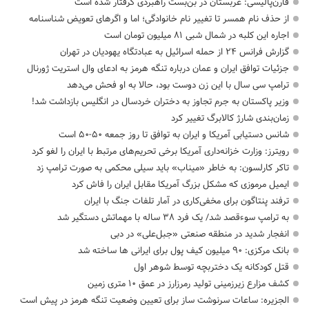
فارن‌پالیسی: عربستان در بن‌بست راهبردی گرفتار شده است
از حذف نام همسر تا تغییر نام خانوادگی؛ اما و اگرهای تعویض شناسنامه
اجاره این کلبه در شمال شبی ۸۱ میلیون تومان است
گزارش فرانس ۲۴ از حمله اسرائیل به عبادتگاه یهودیان در تهران
جزئیات توافق ایران و عمان درباره تنگه هرمز به ادعای وال استریت ژورنال
ترامپ سی سال با این زن دوست بود، حالا به او فحش می‌دهد
وزیر پاکستان به جرم تجاوز به دختران خردسال در انگلیس بازداشت شد!
زمان‌بندی شارژ کالابرگ تغییر کرد
شانس دستیابی آمریکا و ایران به توافق تا روز جمعه ۵۰-۵۰ است
رویترز: وزارت خزانه‌داری آمریکا برخی تحریم‌های مرتبط با ایران را لغو کرد
تاکر کارلسون: به خاطر «میناب» باید سیلی محکمی به صورت ترامپ زد
ایمیل مرموزی که مشکل بزرگ آمریکا مقابل ایران را فاش کرد
ترفند پنتاگون برای مخفی‌کاری در آمار تلفات جنگ با ایران
به ترامپ سوءقصد شد/ یک فرد ۳۸ ساله با مهماتش دستگیر شد
انفجار شدید در منطقه صنعتی «جبل‌علی» در دبی
بانک مرکزی: ۹۰ میلیون کیف پول برای ایرانی ها ساخته شد
قتل کودکانه یک دختربچه توسط شوهر اول
کشف مزارع زیرزمینی تولید رمرزارز در عمق ۱۰ متری زمین
الجزیره: ساعات سرنوشت ساز برای تعیین وضعیت تنگه هرمز در پیش است