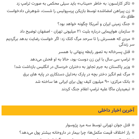
تاکر کارلسون: به خاطر «میناب» باید سیلی محکمی به صورت ترامپ زد
زن پیراهن امضاشده توسط بازیکن پرسپولیس را شست، شوهرش دادخواست
طلاق داد
جنگ زمینی ایران و آمریکا چگونه خواهد بود؟
سازمان هواپیمایی درباره بلیت ۲۱ میلیونی تهران - اصفهان توضیح داد
مردی که همسرش را تا سرحد مرگ کتک زد: اگر خواست رضایت بدهد برگردیم
سر زندگی
قتل پسرخاله به تصور رابطه پنهانی با همسر
ترامپ سی سال با این زن دوست بود، حالا به او فحش می‌دهد
وزیر پاکستان به جرم تجاوز به دختران خردسال در انگلیس بازداشت شد!
مرگ غم انگیز دختر بچه در پارک به‌دلیل دستکاری در پایه های برق
بانک مرکزی: ۹۰ میلیون کیف پول برای ایرانی ها ساخته شد
تبعیدیان ماگا علیه ترامپ اعلام جنگ کردند
آخرین اخبار داخلی
قتل جوان تهرانی توسط سه مرد پژوسوار
راز اختلاف قیمت مکمل‌ها؛ چرا بیمار در داروخانه بیشتر پول می‌دهد؟