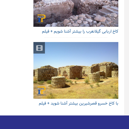
کاخ اربابی گیلانغرب را بیشتر آشنا شویم + فیلم
با کاخ خسرو قصرشیرین بیشتر آشنا شوید + فیلم