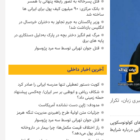
قتل پسرخاله به تصور رابطه پنهانی با همسر
بانک مرکزی: ۹۰ میلیون کیف پول برای ایرانی ها
ساخته شد
وزیر پاکستان به جرم تجاوز به دختران خردسال در
انگلیس بازداشت شد!
مرگ غم انگیز دختر بچه در پارک به‌دلیل دستکاری در
پایه های برق
قتل جوان تهرانی توسط سه مرد پژوسوار
آخرین اخبار داخلی
کویت دستور تعطیلی تنها مدرسه ایرانی را صادر کرد
شکاف ریاض و ابوظبی بر سر ایران/ چه‌کسی پیشنهاد
حمله زمینی داد؟
ی زبان، تکرار
مدودف: ژاپن دست نشانده آمریکاست
جزئیات متن اولیۀ طرح راهبردی مدیریت تنگه هرمز
قتل جوان تهرانی توسط سه مرد پژوسوار
های کولونوسکوپی
راز اختلاف قیمت مکمل‌ها؛ چرا بیمار در داروخانه
ی ۲ و ۳ ماه ابهامات و پرسش‌هایی درباره شرایط
بیشتر پول می‌دهد؟