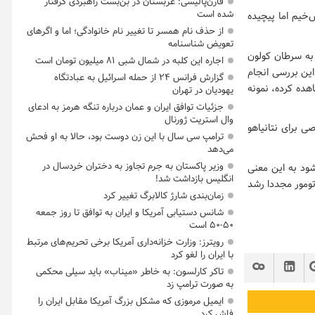
فارن‌پالیسی: عربستان در بن‌بست راهبردی گرفتار
شده است
خیم اما پیچیده
از حذف نام همسر تا تغییر نام خانوادگی؛ اما و اگرهای
تعویض شناسنامه
 به سرطان کولون
اجاره این کلبه در شمال شبی ۸۱ میلیون تومان است
و توصیه‌های موجود آن است که بعد از ۵۰ سالگی باید هر ۱۰ سال این بررسی انجام
گزارش فرانس ۲۴ از حمله اسرائیل به عبادتگاه
هده کرده، نمونه
یهودیان در تهران
جزئیات توافق ایران و عمان درباره تنگه هرمز به ادعای
وال استریت ژورنال
 برای نتانیاهو
ترامپ سی سال با این زن دوست بود، حالا به او فحش
می‌دهد
وزیر پاکستان به جرم تجاوز به دختران خردسال در
سکوپی در کمتر از ۵ یا ۱۰ سال تجویز می‌شود به این معنی
انگلیس بازداشت شد!
ومور مجددا رشد
زمان‌بندی شارژ کالابرگ تغییر کرد
شانس دستیابی آمریکا و ایران به توافق تا روز جمعه
۵۰-۵۰ است
رویترز: وزارت خزانه‌داری آمریکا برخی تحریم‌های مرتبط
با ایران را لغو کرد
تاکر کارلسون: به خاطر «میناب» باید سیلی محکمی
به صورت ترامپ زد
ایمیل مرموزی که مشکل بزرگ آمریکا مقابل ایران را
فاش کرد