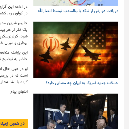
در ادامه این گز
دریافت عوارض از تنگه باب‌المندب توسط انصاراللّه
در کولون وی کشف
حاییم شرین مدیر 
شود، کولونوسکوپی
برداری و میزان 
این پزشک متخصص 
حاضر به توضیح نشد
است که در بررسی
کرده یا نشانه‌ها
حملات جدید آمریکا به ایران چه معنایی دارد؟
انتهای پیام
در همین زمینه