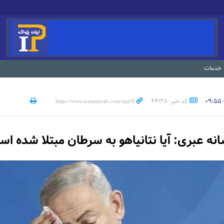
خدمات
کد خبر: 44138
ه عبری: آیا نتانیاهو به سرطان مبتلا شده ا