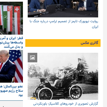
روایت نیویورک تایمز از تصمیم ترامپ درباره جنگ با
ایران
قطر: ایران و آمری
واسطه‌ها پیش‌نو
گالری عکس
و بدل می‌کنند
عفو بین‌الملل: هن
سلاح رژیم صهیون
بود
گزارش تصویری از خودروهای کلاسیکِ باورنکردنی