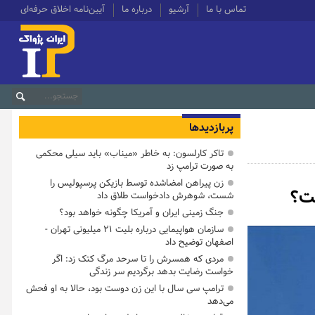
تماس با ما
آرشیو
درباره ما
آیین‌نامه اخلاق حرفه‌ای
پربازدیدها
تاکر کارلسون: به خاطر «میناب» باید سیلی محکمی
به صورت ترامپ زد
زن پیراهن امضاشده توسط بازیکن پرسپولیس را
ست؟
شست، شوهرش دادخواست طلاق داد
جنگ زمینی ایران و آمریکا چگونه خواهد بود؟
سازمان هواپیمایی درباره بلیت ۲۱ میلیونی تهران -
اصفهان توضیح داد
مردی که همسرش را تا سرحد مرگ کتک زد: اگر
خواست رضایت بدهد برگردیم سر زندگی
ترامپ سی سال با این زن دوست بود، حالا به او فحش
می‌دهد