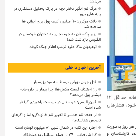
می‌دهد
مرگ غم انگیز دختر بچه در پارک به‌دلیل دستکاری در
پایه های برق
بانک مرکزی: ۹۰ میلیون کیف پول برای ایرانی ها
ساخته شد
وزیر پاکستان به جرم تجاوز به دختران خردسال در
انگلیس بازداشت شد!
تبعیدیان ماگا علیه ترامپ اعلام جنگ کردند
آخرین اخبار داخلی
قتل جوان تهرانی توسط سه مرد پژوسوار
راز اختلاف قیمت مکمل‌ها؛ چرا بیمار در داروخانه
بیشتر پول می‌دهد؟
گزارش روزنامه وال استریت ژورنال حاکی است، هزینه جنگ اسراییل علیه ایران ماهانه حداقل ۱۲
فارن‌پالیسی: عربستان در بن‌بست راهبردی گرفتار
 شود، فشارهای
شده است
از حذف نام همسر تا تغییر نام خانوادگی؛ اما و اگرهای
تعویض شناسنامه
 هر روز به‌صورت
اجاره این کلبه در شمال شبی ۸۱ میلیون تومان است
ه، کارشناسان و
گزارش فرانس ۲۴ از حمله اسرائیل به عبادتگاه