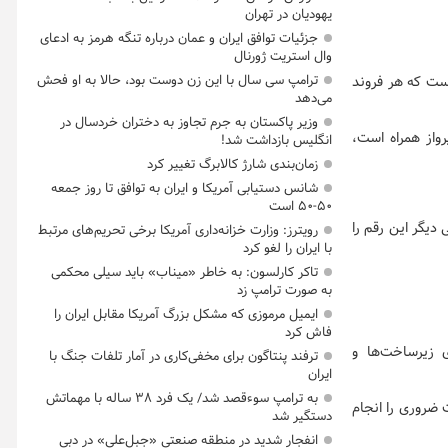
یهودیان در تهران
جزئیات توافق ایران و عمان درباره تنگه هرمز به ادعای
وال استریت ژورنال
ترامپ سی سال با این زن دوست بود، حالا به او فحش
 از فعال‌سازی سامانه‌های پدافندی مانند «دیویدز اسلینگ» و «ادوِن ۲ و ۳» است که هر فروند
می‌دهد
وزیر پاکستان به جرم تجاوز به دختران خردسال در
تقریبی ۱۰ هزار دلار در ساعت پرواز همراه است،
انگلیس بازداشت شد!
زمان‌بندی شارژ کالابرگ تغییر کرد
شانس دستیابی آمریکا و ایران به توافق تا روز جمعه
۵۰-۵۰ است
 می‌کند. برخی دیگر این رقم را
رویترز: وزارت خزانه‌داری آمریکا برخی تحریم‌های مرتبط
با ایران را لغو کرد
تاکر کارلسون: به خاطر «میناب» باید سیلی محکمی
به صورت ترامپ زد
ایمیل مرموزی که مشکل بزرگ آمریکا مقابل ایران را
فاش کرد
یلیون دلار برای بازسازی زیرساخت‌ها و
ترفند پنتاگون برای مخفی‌کاری در آمار تلفات جنگ با
ایران
به ترامپ سوءقصد شد/ یک فرد ۳۸ ساله با مهماتش
 ضروری را انجام
دستگیر شد
انفجار شدید در منطقه صنعتی «جبل‌علی» در دبی