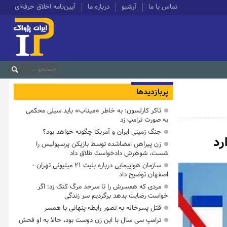
تماس با ما
آرشیو
درباره ما
آیین‌نامه اخلاق حرفه‌ای
پربازدیدها
تاکر کارلسون: به خاطر «میناب» باید سیلی محکمی
به صورت ترامپ زد
جنگ زمینی ایران و آمریکا چگونه خواهد بود؟
رد
زن پیراهن امضاشده توسط بازیکن پرسپولیس را
شست، شوهرش دادخواست طلاق داد
سازمان هواپیمایی درباره بلیت ۲۱ میلیونی تهران -
اصفهان توضیح داد
مردی که همسرش را تا سرحد مرگ کتک زد: اگر
خواست رضایت بدهد برگردیم سر زندگی
قتل پسرخاله به تصور رابطه پنهانی با همسر
ترامپ سی سال با این زن دوست بود، حالا به او فحش