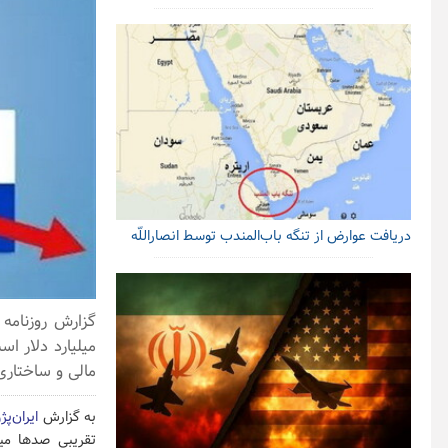
دریافت عوارض از تنگه باب‌المندب توسط انصاراللّه
میلیارد دلار ا
مالی و ساختاری
به گزارش
ایران‌پژ
تقریبی صدها میل