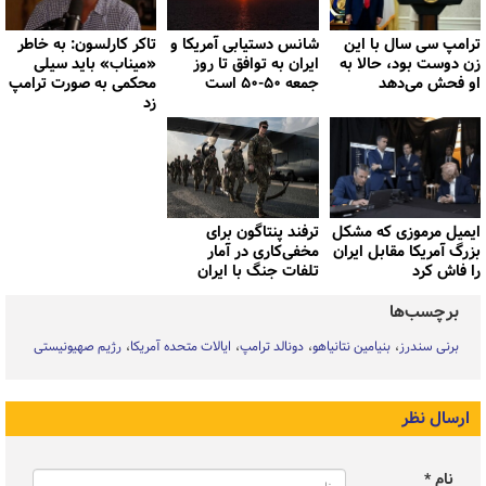
ترامپ سی سال با این
شانس دستیابی آمریکا و
تاکر کارلسون: به خاطر
زن دوست بود، حالا به
ایران به توافق تا روز
«میناب» باید سیلی
او فحش می‌دهد
جمعه ۵۰-۵۰ است
محکمی به صورت ترامپ
زد
ایمیل مرموزی که مشکل
ترفند پنتاگون برای
بزرگ آمریکا مقابل ایران
مخفی‌کاری در آمار
را فاش کرد
تلفات جنگ با ایران
برچسب‌ها
برنی سندرز
بنیامین نتانیاهو
دونالد ترامپ
ایالات متحده آمریکا
رژیم صهیونیستی
ارسال نظر
نام *