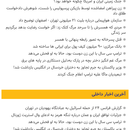
جنگ زمینی ایران و آمریکا چگونه خواهد بود؟
زن پیراهن امضاشده توسط بازیکن پرسپولیس را شست، شوهرش دادخواست
طلاق داد
سازمان هواپیمایی درباره بلیت ۲۱ میلیونی تهران - اصفهان توضیح داد
مردی که همسرش را تا سرحد مرگ کتک زد: اگر خواست رضایت بدهد برگردیم
سر زندگی
قتل پسرخاله به تصور رابطه پنهانی با همسر
بانک مرکزی: ۹۰ میلیون کیف پول برای ایرانی ها ساخته شد
ترامپ سی سال با این زن دوست بود، حالا به او فحش می‌دهد
مرگ غم انگیز دختر بچه در پارک به‌دلیل دستکاری در پایه های برق
وزیر پاکستان به جرم تجاوز به دختران خردسال در انگلیس بازداشت شد!
تبعیدیان ماگا علیه ترامپ اعلام جنگ کردند
آخرین اخبار داخلی
گزارش فرانس ۲۴ از حمله اسرائیل به عبادتگاه یهودیان در تهران
جزئیات توافق ایران و عمان درباره تنگه هرمز به ادعای وال استریت ژورنال
ترامپ سی سال با این زن دوست بود، حالا به او فحش می‌دهد
وزیر پاکستان به جرم تجاوز به دختران خردسال در انگلیس بازداشت شد!