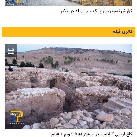
گزارش تصویری از پارک مینی ورلد در ملایر
گالری فیلم
کاخ اربابی گیلانغرب را بیشتر آشنا شویم + فیلم