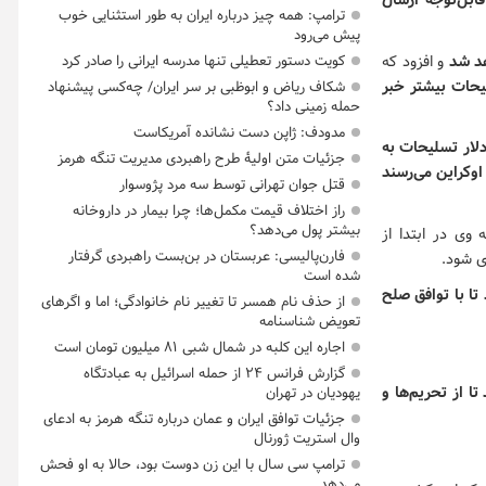
ابل‌توجه ارسال
ترامپ: همه چیز درباره ایران به طور استثنایی خوب
پیش می‌رود
و افزود که
کویت دستور تعطیلی تنها مدرسه ایرانی را صادر کرد
حات بیشتر خبر
شکاف ریاض و ابوظبی بر سر ایران/ چه‌کسی پیشنهاد
حمله زمینی داد؟
مدودف: ژاپن دست نشانده آمریکاست
اه اعلام کرد: در نخستین مرحله، آمریکا حدود ۱۰ میلیارد دلار تسلیحات به
جزئیات متن اولیۀ طرح راهبردی مدیریت تنگه هرمز
اوکراین می‌رسند
قتل جوان تهرانی توسط سه مرد پژوسوار
راز اختلاف قیمت مکمل‌ها؛ چرا بیمار در داروخانه
بیشتر پول می‌دهد؟
وی در ابتدا از
فارن‌پالیسی: عربستان در بن‌بست راهبردی گرفتار
ی شود.
شده است
ت دارد تا با توافق صلح
از حذف نام همسر تا تغییر نام خانوادگی؛ اما و اگرهای
تعویض شناسنامه
اجاره این کلبه در شمال شبی ۸۱ میلیون تومان است
گزارش فرانس ۲۴ از حمله اسرائیل به عبادتگاه
 از تحریم‌ها و
یهودیان در تهران
جزئیات توافق ایران و عمان درباره تنگه هرمز به ادعای
وال استریت ژورنال
ترامپ سی سال با این زن دوست بود، حالا به او فحش
می‌دهد