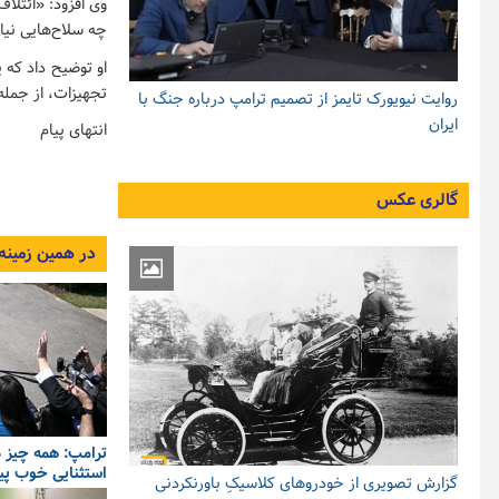
وی افزود: «ائتلا
چه سلاح‌هایی نیاز
او توضیح داد که 
تجهیزات، از جمل
روایت نیویورک تایمز از تصمیم ترامپ درباره جنگ با
ایران
انتهای پیام
گالری عکس
در همین زمینه
ترامپ: همه چیز در
استثنایی خوب پی
گزارش تصویری از خودروهای کلاسیکِ باورنکردنی