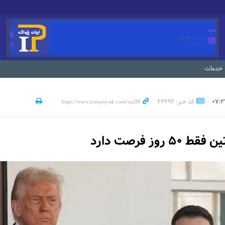
خدمات
کد خبر: 44694
۵ روز فرصت دارد