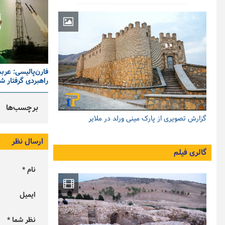
فارن‌پالیسی: عر
راهبردی گرفتار 
برچسب‌ها
گزارش تصویری از پارک مینی ورلد در ملایر
ارسال نظر
گالری فیلم
نام *
ایمیل
نظر شما *