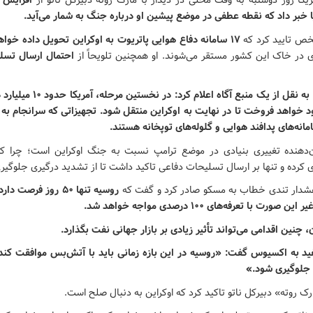
کا روز دوشنبه به وقت محلی در دیدار با مارک روته دبیرکل ناتو از
افزایش ق
 خبر داد که نقطه‌ عطفی در موضع پیشین او درباره جنگ به شمار می‌آید.
خص تایید کرد که
۱۷ سامانه دفاع هوایی پاتریوت به اوکراین تحویل داده خواهد شد
دی در خاک این کشور مستقر می‌شوند. او همچنین تلویحاً از
احتمال ارسال تسلی
تارنمای اکسیوس به نقل از یک منبع آگ
 خواهد فروخت تا در نهایت به اوکراین منتقل شود. تجهیزاتی که سرانجام به 
ه‌های پدافند هوایی و گلوله‌های توپخانه هستند.
دهنده تغییری بنیادی در موضع ترامپ نسبت به جنگ اوکراین است؛ چرا که 
 کرده و تنها بر ارسال تسلیحات دفاعی تاکید داشت تا از تشدید درگیری جلوگیر
دار تندی خطاب به مسکو صادر کرد و گفت که
روسیه تنها ۵۰ روز فرص
ت با تعرفه‌های ۱۰۰ درصدی مواجه خواهد شد.
، چنین اقدامی می‌تواند تأثیر زیادی بر بازار جهانی نفت بگذارد.
د به اکسیوس گفت: «روسیه در این بازه زمانی باید با آتش‌بس موافقت کند تا
 جلوگیری شود.»
رک روته» دبیرکل ناتو تاکید کرد که اوکراین به دنبال صلح است.