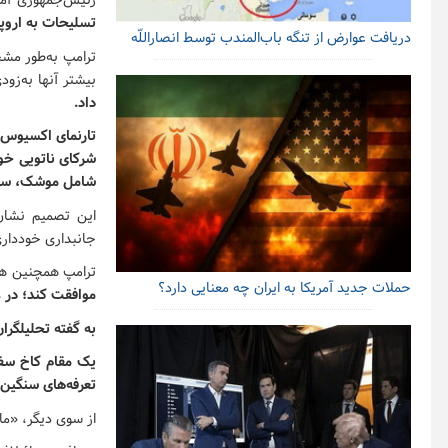
رئیس‌جمهوری آمری
تسلیحات به اروپا
دریافت عوارض از تنگه باب‌المندب توسط انصاراللّه
ترامپ به‌طور مش
بیشتر آنها به‌زو
داد.
شرکای ناتویی خود
شامل موشک، سامان
این تصمیم نشان‌
جانبداری خودداری
ترامپ همچنین هش
حملات جدید آمریکا به ایران چه معنایی دارد؟
موافقت کند؛ در غیر این صور
به گفته تحلیلگران
یک مقام کاخ سفی
تعرفه‌های سنگین
از سوی دیگر، «ما