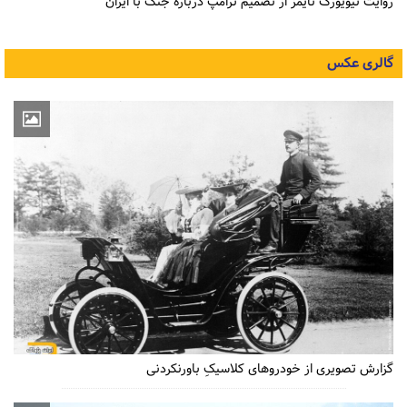
روایت نیویورک تایمز از تصمیم ترامپ درباره جنگ با ایران
گالری عکس
گزارش تصویری از خودروهای کلاسیکِ باورنکردنی