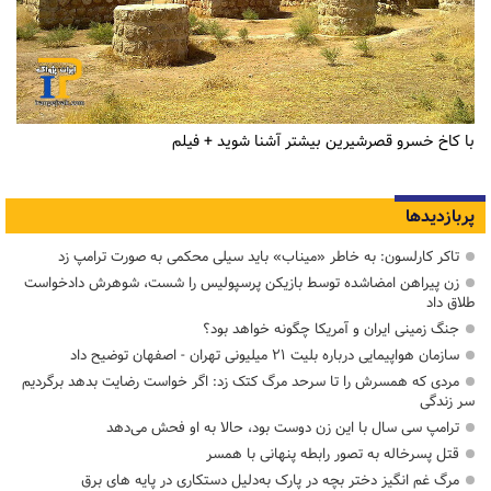
با کاخ خسرو قصرشیرین بیشتر آشنا شوید + فیلم
پربازدیدها
تاکر کارلسون: به خاطر «میناب» باید سیلی محکمی به صورت ترامپ زد
زن پیراهن امضاشده توسط بازیکن پرسپولیس را شست، شوهرش دادخواست
طلاق داد
جنگ زمینی ایران و آمریکا چگونه خواهد بود؟
سازمان هواپیمایی درباره بلیت ۲۱ میلیونی تهران - اصفهان توضیح داد
مردی که همسرش را تا سرحد مرگ کتک زد: اگر خواست رضایت بدهد برگردیم
سر زندگی
ترامپ سی سال با این زن دوست بود، حالا به او فحش می‌دهد
قتل پسرخاله به تصور رابطه پنهانی با همسر
مرگ غم انگیز دختر بچه در پارک به‌دلیل دستکاری در پایه های برق