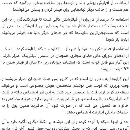
ارتباطات از افزایش پهنای باند و توسعۀ زیر ساخت سخن می‌گوید که درست
هم هست و از جانب دیگر نهادهایی برای فیلتر کردن و بستن می‌کوشند!
استفاده ۸۶ درصد از کاربران از فیلترشکن کافی است تا فیلترکنندگان را به این
نتیجه برساند که دست از شکار باد بردارند و جدای این فیلترشکن به معنی آن
است که مستهجن‌ترین سایت‌ها که در جاهای دیگر دنیا هم فیلتر می‌شوند
اینجا باز شود!
استفاده از فیلترشکن راه نفوذ را هم باز می‌گذارد و شبکه را آلوده کرده اما برخی
از اعضای شورای عالی فضای مجازی همچنان بر استمرار فیلترینگ اصرار دارند!
این آمار هم قابل توجه است که استفاده جوانان زیر ۳۰ سال از فیلتر شکن به
۹۴ درصد می‌رسد.
این گزاره‌ها به معنی آن است که بر کاری بس عبث همچنان اصرار می‌شود و
وقت وزیری که نوبت قبل نوشتم متخصص هوش مصنوعی است و می‌تواند
صرف تمرکز بر ارتباطات یا تخصص خود شود به این امر اختصاص یافته تا ثابت
کند فیلترینگ بی‌فایده است و جز ناراضی‌تراشی ثمری ندارد و هزینه مضاعفی به
خانواد ها تحمیل می کند که در صورت نبود آن حاضرند همین پول را به
خدمات داخلی اینترنت اختصاص دهند.
جدای اینها شبکه را آلوده کرده ولی این نوشته بر نکتۀ دیگری تأکید دارد و آن
آبروبری ملی است. این که در بحث اینترنت رده سه چهار کشور آخر قرار داریم