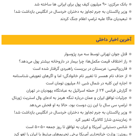
بانک مرکزی: ۹۰ میلیون کیف پول برای ایرانی ها ساخته شد
وزیر پاکستان به جرم تجاوز به دختران خردسال در انگلیس بازداشت شد!
تبعیدیان ماگا علیه ترامپ اعلام جنگ کردند
آخرین اخبار داخلی
قتل جوان تهرانی توسط سه مرد پژوسوار
راز اختلاف قیمت مکمل‌ها؛ چرا بیمار در داروخانه بیشتر پول می‌دهد؟
فارن‌پالیسی: عربستان در بن‌بست راهبردی گرفتار شده است
از حذف نام همسر تا تغییر نام خانوادگی؛ اما و اگرهای تعویض شناسنامه
اجاره این کلبه در شمال شبی ۸۱ میلیون تومان است
گزارش فرانس ۲۴ از حمله اسرائیل به عبادتگاه یهودیان در تهران
جزئیات توافق ایران و عمان درباره تنگه هرمز به ادعای وال استریت ژورنال
ترامپ سی سال با این زن دوست بود، حالا به او فحش می‌دهد
وزیر پاکستان به جرم تجاوز به دختران خردسال در انگلیس بازداشت شد!
زمان‌بندی شارژ کالابرگ تغییر کرد
شانس دستیابی آمریکا و ایران به توافق تا روز جمعه ۵۰-۵۰ است
رویترز: وزارت خزانه‌داری آمریکا برخی تحریم‌های مرتبط با ایران را لغو کرد