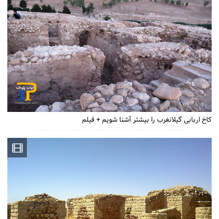
کاخ اربابی گیلانغرب را بیشتر آشنا شویم + فیلم