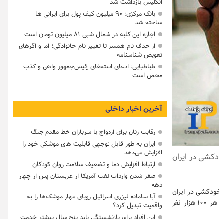
انگلیس بازداشت شد!
بانک مرکزی: ۹۰ میلیون کیف پول برای ایرانی ها
ساخته شد
اجاره این کلبه در شمال شبی ۸۱ میلیون تومان است
از حذف نام همسر تا تغییر نام خانوادگی؛ اما و اگرهای
تعویض شناسنامه
طباطبایی: ادعای استعفای رئیس‌جمهور واهی و کذب
محض است
آخرین اخبار داخلی
رقابت زنان برای ازدواج با سربازان خط مقدم جنگ
ایران به طور قابل توجهی قابلیت های موشکی خود را
افزایش می‌دهد
دکشی در ایران
ارتباط افزایش دما و تضعیف سلامت روان کودکان
صفر شدن واردات نفت آمریکا از عربستان پس از چهار
دهه
خودکشی در ایران
آیا سامانه لیزری اسرائیل رویای مهار موشک‌ها را به
نشان می‌دهد که اقدام به خودکشی روندی افزایشی دارد. در حال حاضر حدود ۸.۹ نفر به ازای هر ۱۰۰ هزار نفر
واقعیت تبدیل کرد؟
این افراد برای بازنشستگی باید پنج سال بیشتر خدمت