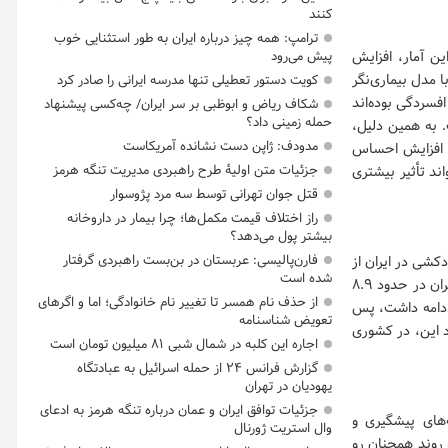
کنند
ترامپ: همه چیز درباره ایران به طور استثنایی خوب
ین آمار، افزایش
پیش می‌رود
 مدل بیماری‌نگر
کویت دستور تعطیلی تنها مدرسه ایرانی را صادر کرد
فسردگی بوده‌اند
شکاف ریاض و ابوظبی بر سر ایران/ چه‌کسی پیشنهاد
حمله زمینی داد؟
. به همین دلیل،
مدودف: ژاپن دست نشانده آمریکاست
ی افزایش احساس
جزئیات متن اولیۀ طرح راهبردی مدیریت تنگه هرمز
ند تأثیر بیشتری
قتل جوان تهرانی توسط سه مرد پژوسوار
راز اختلاف قیمت مکمل‌ها؛ چرا بیمار در داروخانه
بیشتر پول می‌دهد؟
فارن‌پالیسی: عربستان در بن‌بست راهبردی گرفتار
کشی در ایران از
شده است
میانگین جهانی پایین‌تر است. میانگین جهانی حدود ۹.۵ در هر ۱۰۰ هزار نفر است، در حالی که ایران در حدود ۸.۹
از حذف نام همسر تا تغییر نام خانوادگی؛ اما و اگرهای
 نیز کاهش ادامه داشت، پس
تعویض شناسنامه
ار نفر رسیده است. با وجود این، در کشوری
اجاره این کلبه در شمال شبی ۸۱ میلیون تومان است
گزارش فرانس ۲۴ از حمله اسرائیل به عبادتگاه
یهودیان در تهران
جزئیات توافق ایران و عمان درباره تنگه هرمز به ادعای
‌های پیشگیری و
وال استریت ژورنال
 روند همچنان رو