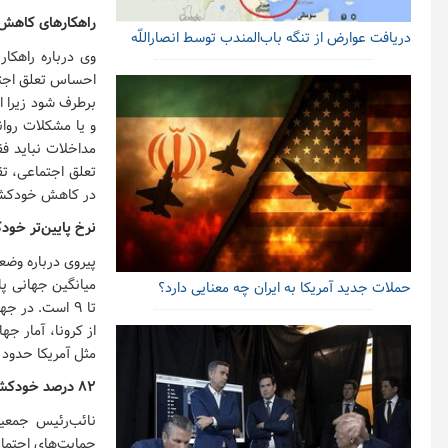
راهکارهای کاهش
دریافت عوارض از تنگه باب‌المندب توسط انصاراللّه
وی درباره راهکار
احساس تعلق اجتم
برطرف شود زیرا ا
و یا مشکلات روان
مداخلات نباید ف
تعلق اجتماعی، تق
در کاهش خودکشی
نرخ پایین‌تر خو
پیروی درباره وضع
حملات جدید آمریکا به ایران چه معنایی دارد؟
مثل آمریکا حدود ۱۴.۵ نفر در هر ۱۰۰ هزار نفر آمار خودکشی دارد
۸۲ درصد خودکشی‌ها زیر ۵۰ سال رخ می‌دهد
نائب‌رئیس جمعیت
حمایت‌های اجتماع