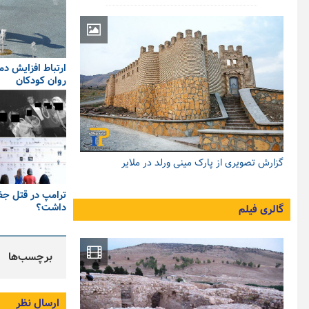
ارتباط افزایش د
روان کودکان
گزارش تصویری از پارک مینی ورلد در ملایر
ترامپ در قتل ج
داشت؟
گالری فیلم
برچسب‌ها
ارسال نظر