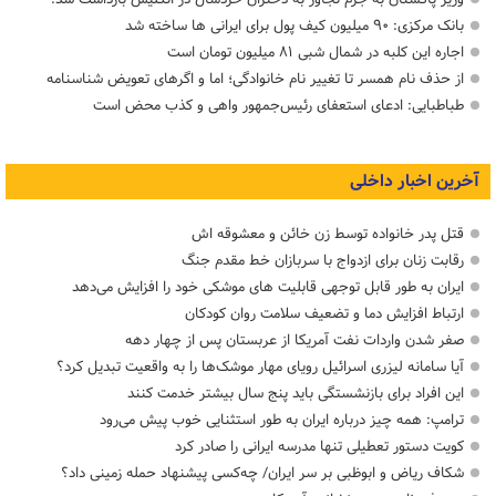
بانک مرکزی: ۹۰ میلیون کیف پول برای ایرانی ها ساخته شد
اجاره این کلبه در شمال شبی ۸۱ میلیون تومان است
از حذف نام همسر تا تغییر نام خانوادگی؛ اما و اگرهای تعویض شناسنامه
طباطبایی: ادعای استعفای رئیس‌جمهور واهی و کذب محض است
آخرین اخبار داخلی
قتل پدر خانواده توسط زن خائن و معشوقه اش
رقابت زنان برای ازدواج با سربازان خط مقدم جنگ
ایران به طور قابل توجهی قابلیت های موشکی خود را افزایش می‌دهد
ارتباط افزایش دما و تضعیف سلامت روان کودکان
صفر شدن واردات نفت آمریکا از عربستان پس از چهار دهه
آیا سامانه لیزری اسرائیل رویای مهار موشک‌ها را به واقعیت تبدیل کرد؟
این افراد برای بازنشستگی باید پنج سال بیشتر خدمت کنند
ترامپ: همه چیز درباره ایران به طور استثنایی خوب پیش می‌رود
کویت دستور تعطیلی تنها مدرسه ایرانی را صادر کرد
شکاف ریاض و ابوظبی بر سر ایران/ چه‌کسی پیشنهاد حمله زمینی داد؟