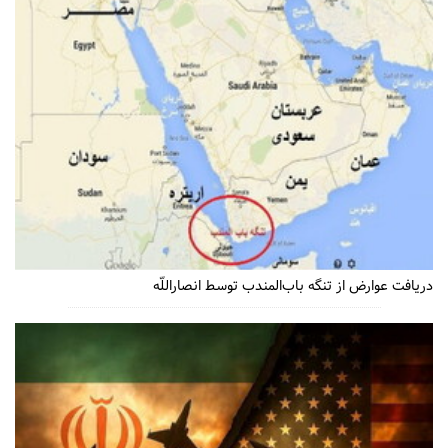
دریافت عوارض از تنگه باب‌المندب توسط انصاراللّه