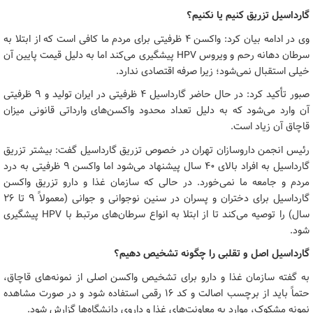
گارداسیل تزریق کنیم یا نکنیم؟
وی در ادامه بیان کرد: واکسن ۴ ظرفیتی برای مردم ما کافی است که از ابتلا به
سرطان دهانه رحم و ویروس HPV پیشگیری می‌کند اما به دلیل قیمت پایین آن
خیلی استقبال نمی‌شود؛ زیرا صرفه اقتصادی ندارد.
صبور تأکید کرد: در حال حاضر گارداسیل ۴ ظرفیتی در ایران تولید و ۹ ظرفیتی
آن وارد می‌شود که به دلیل تعداد محدود واکسن‌های وارداتی قانونی میزان
قاچاق آن زیاد است.
رئیس انجمن داروسازان تهران در خصوص تزریق گارداسیل گفت: بیشتر تزریق
گارداسیل به افراد بالای ۴۰ سال پیشنهاد می‌شود اما واکسن ۹ ظرفیتی به درد
مردم و جامعه ما نمی‌خورد. در حالی که سازمان غذا و دارو تزریق واکسن
گارداسیل برای دختران و پسران در سنین نوجوانی و جوانی (معمولاً ۹ تا ۲۶
سال) را توصیه می‌کند تا از ابتلا به انواع سرطان‌های مرتبط با HPV پیشگیری
شود.
گارداسیل اصل و تقلبی را چگونه تشخیص دهیم؟
به گفته سازمان غذا و دارو برای تشخیص واکسن اصلی از نمونه‌های قاچاق،
حتماً باید از برچسب اصالت و کد ۱۶ رقمی استفاده شود و در صورت مشاهده
نمونه مشکوک، موارد به معاونت‌های غذا و داروی دانشگاه‌ها گزارش شود.