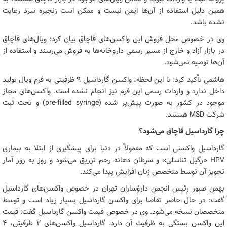
همین دلیل استفاده از آن‌ها ایمن نیست و ممکن است زنجیره سرد رعایت
نشده باشد.
وی در خصوص محل فروش این واکسن‌های قاچاق بیان کرد: ویال‌های قاچاق
در بازار آزاد و خارج از مسیر رسمی داروخانه‌ها به فروش می‌رسند و استفاده از
آن‌ها توصیه نمی‌شود.
هاشمی تأکید کرد: تا این لحظه، واکسن گارداسیل ۹ ظرفیتی به فرم ویال تولید
داخل ندارد و واردات رسمی این فرم نیز انجام نشده است. واکسن‌های مجاز
موجود در کشور به صورت پیش‌پر شده (pre-filled syringe) و تحت ثبت
شرکت MSD هستند.
چرا گارداسیل قاچاق می‌شود؟
گارداسیل واکسنی است که معمولاً در دنیا برای پیشگیری از ابتلا به بیماری
HPV «زگیل تناسلی» و سرطان دهانه رحم تزریق می‌شود و روز به روز آمار
تجویز آن توسط متخصص زنان افزایش پیدا می‌کند.
بهمن صبور رئیس انجمن دارؤسازان تهران در خصوص واکسن‌های گارداسیل
گفت: در حال حاضر تقاضا برای واکسن گارداسیل بسیار زیاد است و توسط
متخصصان نسخه می‌شود. وی در خصوص قیمت واکسن گارداسیل گفت: قیمت
این واکسن بستگی به ظرفیت آن دارد. گارداسیل واکسن‌های ۲ ظرفیتی، ۴