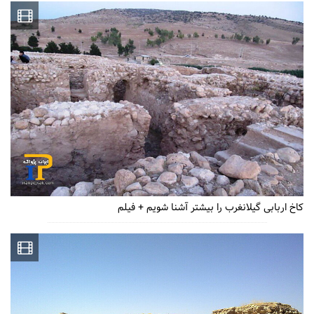
کاخ اربابی گیلانغرب را بیشتر آشنا شویم + فیلم