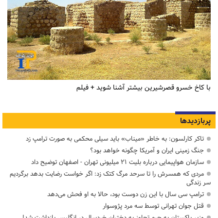
با کاخ خسرو قصرشیرین بیشتر آشنا شوید + فیلم
پربازدیدها
تاکر کارلسون: به خاطر «میناب» باید سیلی محکمی به صورت ترامپ زد
جنگ زمینی ایران و آمریکا چگونه خواهد بود؟
سازمان هواپیمایی درباره بلیت ۲۱ میلیونی تهران - اصفهان توضیح داد
مردی که همسرش را تا سرحد مرگ کتک زد: اگر خواست رضایت بدهد برگردیم
سر زندگی
ترامپ سی سال با این زن دوست بود، حالا به او فحش می‌دهد
قتل جوان تهرانی توسط سه مرد پژوسوار
وزیر پاکستان به جرم تجاوز به دختران خردسال در انگلیس بازداشت شد!