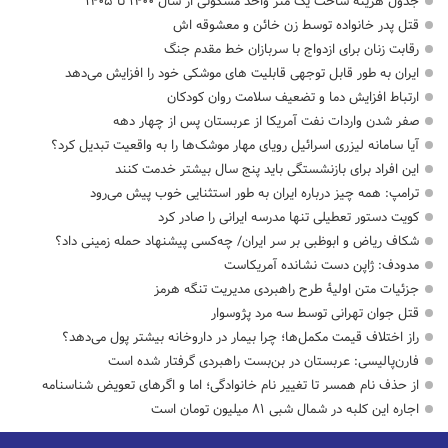
جدول هزینه ساخت یک متر واحد مسکونی از سال ۱۴۰۰ تا ۱۴۰۵
قتل پدر خانواده توسط زن خائن و معشوقه اش
رقابت زنان برای ازدواج با سربازان خط مقدم جنگ
ایران به طور قابل توجهی قابلیت های موشکی خود را افزایش می‌دهد
ارتباط افزایش دما و تضعیف سلامت روان کودکان
صفر شدن واردات نفت آمریکا از عربستان پس از چهار دهه
آیا سامانه لیزری اسرائیل رویای مهار موشک‌ها را به واقعیت تبدیل کرد؟
این افراد برای بازنشستگی باید پنج سال بیشتر خدمت کنند
ترامپ: همه چیز درباره ایران به طور استثنایی خوب پیش می‌رود
کویت دستور تعطیلی تنها مدرسه ایرانی را صادر کرد
شکاف ریاض و ابوظبی بر سر ایران/ چه‌کسی پیشنهاد حمله زمینی داد؟
مدودف: ژاپن دست نشانده آمریکاست
جزئیات متن اولیۀ طرح راهبردی مدیریت تنگه هرمز
قتل جوان تهرانی توسط سه مرد پژوسوار
راز اختلاف قیمت مکمل‌ها؛ چرا بیمار در داروخانه بیشتر پول می‌دهد؟
فارن‌پالیسی: عربستان در بن‌بست راهبردی گرفتار شده است
از حذف نام همسر تا تغییر نام خانوادگی؛ اما و اگرهای تعویض شناسنامه
اجاره این کلبه در شمال شبی ۸۱ میلیون تومان است