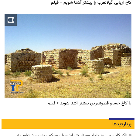
کاخ اربابی گیلانغرب را بیشتر آشنا شویم + فیلم
با کاخ خسرو قصرشیرین بیشتر آشنا شوید + فیلم
پربازدیدها
تاکر کارلسون: به خاطر «میناب» باید سیلی محکمی به صورت ترامپ زد