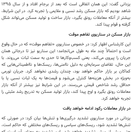
یزدانی گفت: این همان اتفاقی است که بعد از برجام افتاد و از سال ۱۳۹۵
شاهد بودیم که بازار مسکن رشد نسبی و ملایمی را تجربه کرد. در این شرایط،
بیشتر از آنکه معاملات رونق بگیرد، بازار ساخت و تولید مسکن می‌تواند شکل
گرفته و قوام پیدا کند.
بازار مسکن در سناریوی تفاهم موقت
این کارشناس اظهار کرد: در خصوص سناریوی «تفاهم موقت» که در حال وقوع
است و احتمالاً چند ماه به طول می‌انجامد؛ این سناریو نیز تا درجاتی همان
جریان را پیروی می‌کند، یعنی کسب‌وکارها تا حدی به سمت ثبات می‌روند. با
این حال، تقاضای سرمایه‌ای به دلیل ناامنی‌ها، ریسک‌ها و نااطمینانی‌هایی که
کماکان بر بازار حاکم خواهد بود، چندان رشدی نخواهد کرد. جریان تورمی
به‌ویژه در بخش هزینه‌ها کنترل می‌شود و قیمت‌ها به یک ثبات نسبی یا با
حداقل رشد شاخص قیمتی می‌رسند. در این شرایط نیز بیشتر از آنکه بازار
معاملات رونق بگیرد و اوج پیدا کند، بازار تولید مسکن به تدریج رشد مثبتی را
تجربه خواهد کرد.
در بازار معاملات رکود ادامه خواهد یافت
یزدانی در مورد سناریوی تشدید درگیری‌ها و تنش‌ها بیان کرد: در صورتی که
تنش‌ها تشدید شود، ریسک‌های سیاسی و ریسک‌های مختلفی که حاکم است،
حتی بیش از پیش تشدید خواهد شد. این تشدید به معنای آن است که