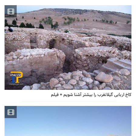
کاخ اربابی گیلانغرب را بیشتر آشنا شویم + فیلم