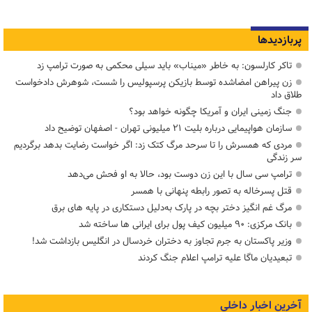
پربازدیدها
تاکر کارلسون: به خاطر «میناب» باید سیلی محکمی به صورت ترامپ زد
زن پیراهن امضاشده توسط بازیکن پرسپولیس را شست، شوهرش دادخواست
طلاق داد
جنگ زمینی ایران و آمریکا چگونه خواهد بود؟
سازمان هواپیمایی درباره بلیت ۲۱ میلیونی تهران - اصفهان توضیح داد
مردی که همسرش را تا سرحد مرگ کتک زد: اگر خواست رضایت بدهد برگردیم
سر زندگی
ترامپ سی سال با این زن دوست بود، حالا به او فحش می‌دهد
قتل پسرخاله به تصور رابطه پنهانی با همسر
مرگ غم انگیز دختر بچه در پارک به‌دلیل دستکاری در پایه های برق
بانک مرکزی: ۹۰ میلیون کیف پول برای ایرانی ها ساخته شد
وزیر پاکستان به جرم تجاوز به دختران خردسال در انگلیس بازداشت شد!
تبعیدیان ماگا علیه ترامپ اعلام جنگ کردند
آخرین اخبار داخلی