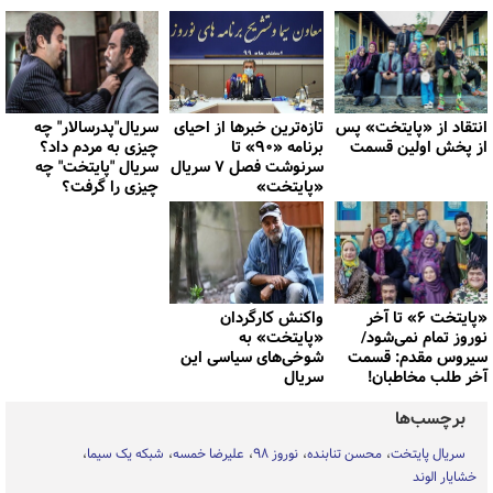
انتقاد از «پایتخت» پس
تازه‌ترین خبرها از احیای
سریال"پدرسالار" چه
از پخش اولین قسمت
برنامه «۹۰» تا
چیزی به مردم داد؟
سرنوشت فصل ۷ سریال
سریال "پایتخت" چه
«پایتخت»
چیزی را گرفت؟
«پایتخت ۶» تا آخر
واکنش کارگردان
نوروز تمام نمی‌شود/
«پایتخت» به
سیروس مقدم: قسمت
شوخی‌های سیاسی این
آخر طلب مخاطبان!
سریال
برچسب‌ها
سریال پایتخت
محسن تنابنده
نوروز ۹۸
علیرضا خمسه
شبکه یک سیما
خشایار الوند