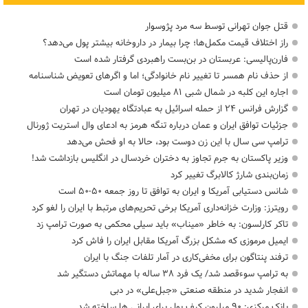
قتل جوان تهرانی توسط سه مرد پژوسوار
راز اختلاف قیمت مکمل‌ها؛ چرا بیمار در داروخانه بیشتر پول می‌دهد؟
فارن‌پالیسی: عربستان در بن‌بست راهبردی گرفتار شده است
از حذف نام همسر تا تغییر نام خانوادگی؛ اما و اگرهای تعویض شناسنامه
اجاره این کلبه در شمال شبی ۸۱ میلیون تومان است
گزارش فرانس ۲۴ از حمله اسرائیل به عبادتگاه یهودیان در تهران
جزئیات توافق ایران و عمان درباره تنگه هرمز به ادعای وال استریت ژورنال
ترامپ سی سال با این زن دوست بود، حالا به او فحش می‌دهد
وزیر پاکستان به جرم تجاوز به دختران خردسال در انگلیس بازداشت شد!
زمان‌بندی شارژ کالابرگ تغییر کرد
شانس دستیابی آمریکا و ایران به توافق تا روز جمعه ۵۰-۵۰ است
رویترز: وزارت خزانه‌داری آمریکا برخی تحریم‌های مرتبط با ایران را لغو کرد
تاکر کارلسون: به خاطر «میناب» باید سیلی محکمی به صورت ترامپ زد
ایمیل مرموزی که مشکل بزرگ آمریکا مقابل ایران را فاش کرد
ترفند پنتاگون برای مخفی‌کاری در آمار تلفات جنگ با ایران
به ترامپ سوءقصد شد/ یک فرد ۳۸ ساله با مهماتش دستگیر شد
انفجار شدید در منطقه صنعتی «جبل‌علی» در دبی
بانک مرکزی: ۹۰ میلیون کیف پول برای ایرانی ها ساخته شد