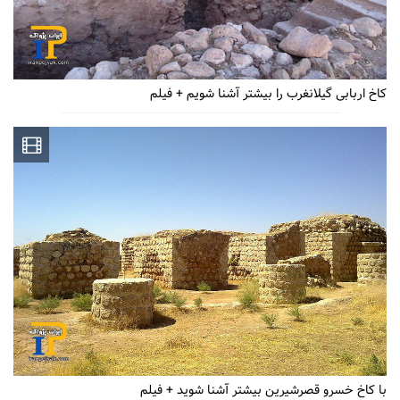
کاخ اربابی گیلانغرب را بیشتر آشنا شویم + فیلم
با کاخ خسرو قصرشیرین بیشتر آشنا شوید + فیلم