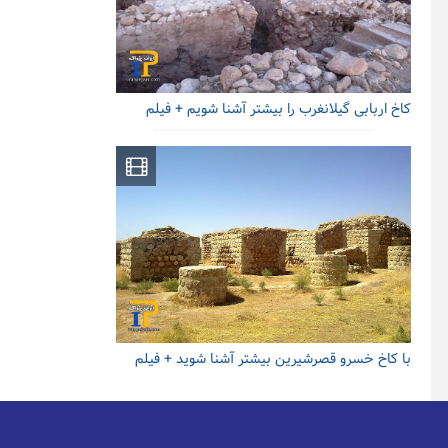
کاخ اربابی گیلانغرب را بیشتر آشنا شویم + فیلم
با کاخ خسرو قصرشیرین بیشتر آشنا شوید + فیلم