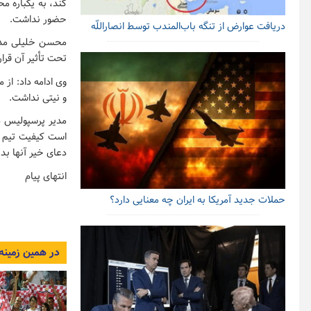
کند، به یکباره مح
حضور نداشت.
دریافت عوارض از تنگه باب‌المندب توسط انصاراللّه
محسن خلیلی مدیر 
تحت تأثیر آن قرا
وی ادامه داد: از
و نیتی نداشت.
مدیر پرسپولیس د
است کیفیت تیم پا
دعای خیر آنها بدر
انتهای پیام
حملات جدید آمریکا به ایران چه معنایی دارد؟
در همین زمینه