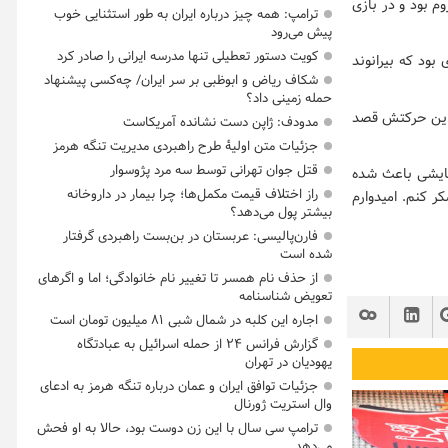
وم بود و در بازی
ترامپ: همه چیز درباره ایران به طور استثنایی خوب
پیش می‌رود
کویت دستور تعطیلی تنها مدرسه ایرانی را صادر کرد
بود که بیرانوند
شکاف ریاض و ابوظبی بر سر ایران/ چه‌کسی پیشنهاد
حمله زمینی داد؟
ا این حرکتش قصد
مدودف: ژاپن دست نشانده آمریکاست
جزئیات متن اولیۀ طرح راهبردی مدیریت تنگه هرمز
قتل جوان تهرانی توسط سه مرد پژوسوار
سایشی باعث شده
راز اختلاف قیمت مکمل‌ها؛ چرا بیمار در داروخانه
ر کنم. امیدوارم
بیشتر پول می‌دهد؟
فارن‌پالیسی: عربستان در بن‌بست راهبردی گرفتار
شده است
از حذف نام همسر تا تغییر نام خانوادگی؛ اما و اگرهای
تعویض شناسنامه
اجاره این کلبه در شمال شبی ۸۱ میلیون تومان است
گزارش فرانس ۲۴ از حمله اسرائیل به عبادتگاه
یهودیان در تهران
جزئیات توافق ایران و عمان درباره تنگه هرمز به ادعای
وال استریت ژورنال
ترامپ سی سال با این زن دوست بود، حالا به او فحش
می‌دهد