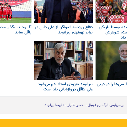
ده توسط بازیکن
دفاع روزنامه اصولگرا از علی دایی در
آقا وحید، بگذار محب
ست، شوهرش
برابر تهمتهای بیرانوند
باقی بماند
داد
یسی‌ها را در دربی
بیرانوند به‌زودی استاد هم می‌شود
ولی لااقل دروازه‌بانی بلد است
پرسپولیس
لیگ برتر فوتبال
محسن خلیلی
علیرضا بیرانوند