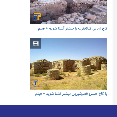
کاخ اربابی گیلانغرب را بیشتر آشنا شویم + فیلم
با کاخ خسرو قصرشیرین بیشتر آشنا شوید + فیلم