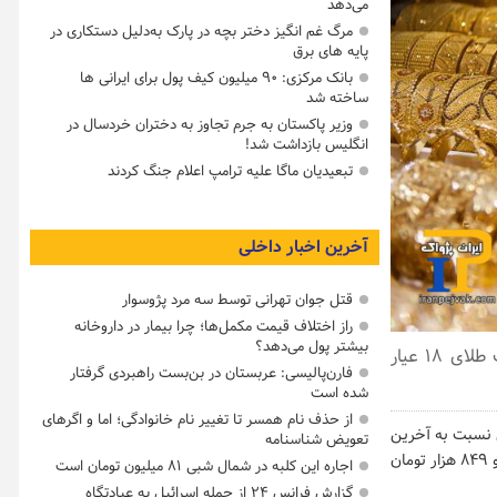
می‌دهد
مرگ غم انگیز دختر بچه در پارک به‌دلیل دستکاری در
پایه های برق
بانک مرکزی: ۹۰ میلیون کیف پول برای ایرانی ها
ساخته شد
وزیر پاکستان به جرم تجاوز به دختران خردسال در
انگلیس بازداشت شد!
تبعیدیان ماگا علیه ترامپ اعلام جنگ کردند
آخرین اخبار داخلی
قتل جوان تهرانی توسط سه مرد پژوسوار
راز اختلاف قیمت مکمل‌ها؛ چرا بیمار در داروخانه
بیشتر پول می‌دهد؟
قیمت سکه تمام‌بهار آزادی در بازار تهران امروز به ۵ میلیون و ۱۹ هزار تومان و قیمت طلای ۱۸ عیار
فارن‌پالیسی: عربستان در بن‌بست راهبردی گرفتار
شده است
از حذف نام همسر تا تغییر نام خانوادگی؛ اما و اگرهای
ش نسبت به آخرین
تعویض شناسنامه
قیمت‌های روزکاری قبل در قیمت ۵ میلیون و ۱۹ هزار تومان و سکه بهار آزادی طرح قدیم ۴ میلیون و ۸۴۹ هزار تومان
اجاره این کلبه در شمال شبی ۸۱ میلیون تومان است
گزارش فرانس ۲۴ از حمله اسرائیل به عبادتگاه