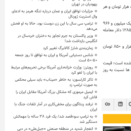
یهودیان در تهران
در بازار آزاد هر قطعه نیم سکه بهار آزادی ۲ میلیون و ۸۱۸ هزار تومان، ربع سکه یک میلیون و ۸۲۵ هزار تومان و هر
جزئیات توافق ایران و عمان درباره تنگه هرمز به ادعای
وال استریت ژورنال
قیمت طلای ۱۸عیار هم ۴۵۴ هزار و ۶۰۰ تومان ارزش‌گذاری شده است، هر مثقال طلا نیز با قیمت یک میلیون و ۹۶۶
ترامپ سی سال با این زن دوست بود، حالا به او فحش
می‌دهد
هزار تومان در بازار تهران معامله می شود. ضمن آنکه هر اونس طلا در بازارهای جهانی با قیمت ۱۲۸۵.۹ دلار معامله
وزیر پاکستان به جرم تجاوز به دختران خردسال در
انگلیس بازداشت شد!
صرافی‌های بانک‌ها هم‌اکنون قیمت دلار را برای فروش به مردم با کاهش نسبت به روز قبل، ۱۴ هزار و ۸۵۰ تومان
زمان‌بندی شارژ کالابرگ تغییر کرد
شانس دستیابی آمریکا و ایران به توافق تا روز جمعه
۵۰-۵۰ است
افی‌های بانک‌ها، ۱۶ هزار و ۹۰۰ تومان اعلام شده است؛ قیمت
رویترز: وزارت خزانه‌داری آمریکا برخی تحریم‌های مرتبط
 این صرافی ها نسبت به روز
با ایران را لغو کرد
تاکر کارلسون: به خاطر «میناب» باید سیلی محکمی
به صورت ترامپ زد
ایمیل مرموزی که مشکل بزرگ آمریکا مقابل ایران را
فاش کرد
ترفند پنتاگون برای مخفی‌کاری در آمار تلفات جنگ با
ایران
به ترامپ سوءقصد شد/ یک فرد ۳۸ ساله با مهماتش
دستگیر شد
انفجار شدید در منطقه صنعتی «جبل‌علی» در دبی