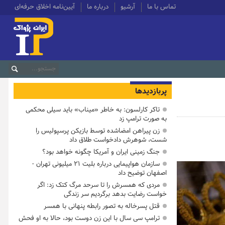
تماس با ما
آرشیو
درباره ما
آیین‌نامه اخلاق حرفه‌ای
پربازدیدها
تاکر کارلسون: به خاطر «میناب» باید سیلی محکمی
به صورت ترامپ زد
زن پیراهن امضاشده توسط بازیکن پرسپولیس را
شست، شوهرش دادخواست طلاق داد
جنگ زمینی ایران و آمریکا چگونه خواهد بود؟
سازمان هواپیمایی درباره بلیت ۲۱ میلیونی تهران -
اصفهان توضیح داد
مردی که همسرش را تا سرحد مرگ کتک زد: اگر
خواست رضایت بدهد برگردیم سر زندگی
قتل پسرخاله به تصور رابطه پنهانی با همسر
ترامپ سی سال با این زن دوست بود، حالا به او فحش