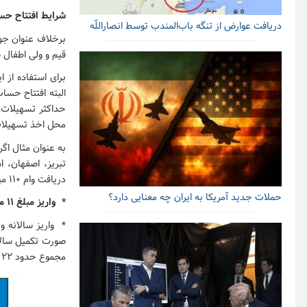
شرایط افتتاح ح
دریافت عوارض از تنگه باب‌المندب توسط انصاراللّه
قیم و ولی اطفال ص
البته افتتاح حسا
حداکثر تسهیلات 
محل اخذ تسهیلات
به عنوان مثال اگ
تبریز، اصفهان، ا
دریافت وام ۱۱۰ میلیون تومانی انجام دهید:
حملات جدید آمریکا به ایران چه معنایی دارد؟
* واریز مبلغ ۱۱ میلیون تومان به صورت یک جا
* واریز سالانه 
مجموع حدود ۲۲ میلیون و ۹۰۸ هزار تومان باید به حساب واریز کنید.