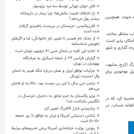
قتل جوان تهرانی توسط سه مرد پژوسوار
راز اختلاف قیمت مکمل‌ها؛ چرا بیمار در داروخانه
ز مزایای آن بهره مند شوند. همچنین
بیشتر پول می‌دهد؟
فارن‌پالیسی: عربستان در بن‌بست راهبردی گرفتار
شده است
۱ سال از تاریخ افتتاح حساب منتظر بمانند.
از حذف نام همسر تا تغییر نام خانوادگی؛ اما و اگرهای
امکان پذیر است.
تعویض شناسنامه
ده گذاری و شهر
اجاره این کلبه در شمال شبی ۸۱ میلیون تومان است
گزارش فرانس ۲۴ از حمله اسرائیل به عبادتگاه
یهودیان در تهران
زرگ (کرج، مشهد،
جزئیات توافق ایران و عمان درباره تنگه هرمز به ادعای
میل موجودی برای
وال استریت ژورنال
ترامپ سی سال با این زن دوست بود، حالا به او فحش
می‌دهد
وزیر پاکستان به جرم تجاوز به دختران خردسال در
اسبه کرد که در
انگلیس بازداشت شد!
ن و در صورت تکمیل ماهانه حساب، در
زمان‌بندی شارژ کالابرگ تغییر کرد
شانس دستیابی آمریکا و ایران به توافق تا روز جمعه
۵۰-۵۰ است
رویترز: وزارت خزانه‌داری آمریکا برخی تحریم‌های مرتبط
با ایران را لغو کرد