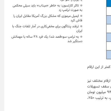
تاکر کارلسون: به خاطر «میناب» باید سیلی محکمی
به صورت ترامپ زد
ایمیل مرموزی که مشکل بزرگ آمریکا مقابل ایران را
فاش کرد
ترفند پنتاگون برای مخفی‌کاری در آمار تلفات جنگ با
ایران
به ترامپ سوءقصد شد/ یک فرد ۳۸ ساله با مهماتش
دستگیر شد
تر از این ارقام
ارقام مختلف نیز
ال سقف تسهیلات
اعطایی به تفکیک تهران، شهرهای بزرگ و دیگر شهرها در پایان سال ششم در حدود ۱۶۰، ۱۲۰ و ۹۴ میلیون تومان
است. در پایان سال پانزدهم نیز صاحبان این حساب ها می توانند به تفکیک مناطق جغرافیایی فوق، به ترتیب ۲۵۰،