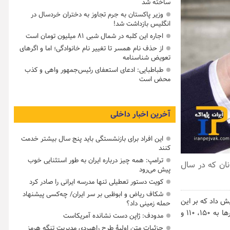
ساخته شد
وزیر پاکستان به جرم تجاوز به دختران خردسال در
انگلیس بازداشت شد!
اجاره این کلبه در شمال شبی ۸۱ میلیون تومان است
از حذف نام همسر تا تغییر نام خانوادگی؛ اما و اگرهای
تعویض شناسنامه
طباطبایی: ادعای استعفای رئیس‌جمهور واهی و کذب
محض است
آخرین اخبار داخلی
این افراد برای بازنشستگی باید پنج سال بیشتر خدمت
کنند
ترامپ: همه چیز درباره ایران به طور استثنایی خوب
ان که در سال
پیش می‌رود
کویت دستور تعطیلی تنها مدرسه ایرانی را صادر کرد
شکاف ریاض و ابوظبی بر سر ایران/ چه‌کسی پیشنهاد
 داد که بر این
حمله زمینی داد؟
اساس، این ارقام از ۹۱، ۷۶ و ۶۱ میلیون تومان در سال ۹۷ برای تهران، شهرهای بزرگ و سایر شهرها به ۱۵۰، ۱۱۰ و
مدودف: ژاپن دست نشانده آمریکاست
جزئیات متن اولیۀ طرح راهبردی مدیریت تنگه هرمز