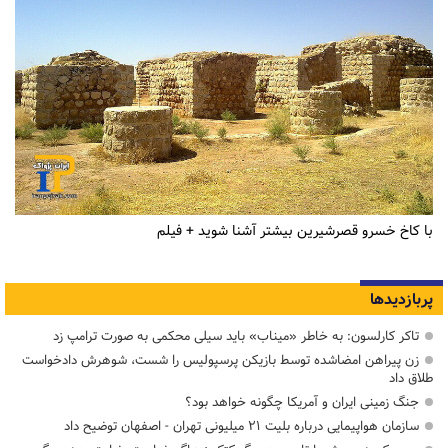
با کاخ خسرو قصرشیرین بیشتر آشنا شوید + فیلم
پربازدیدها
تاکر کارلسون: به خاطر «میناب» باید سیلی محکمی به صورت ترامپ زد
زن پیراهن امضاشده توسط بازیکن پرسپولیس را شست، شوهرش دادخواست
طلاق داد
جنگ زمینی ایران و آمریکا چگونه خواهد بود؟
سازمان هواپیمایی درباره بلیت ۲۱ میلیونی تهران - اصفهان توضیح داد