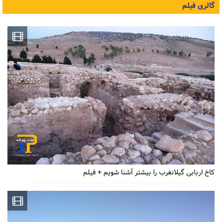
گالری فیلم
کاخ اربابی گیلانغرب را بیشتر آشنا شویم + فیلم