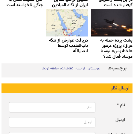
گرفتار شده است
ایران از نگاه المیادین
جنگی ناخواسته است
پشت پرده حمله به
دریافت عوارض از تنگه
عراق/ پروژه مرموز
باب‌المندب توسط
«اختاپوس» توسط
انصاراللّه
موساد فعال شد؟
برچسب‌ها
عربستان
فرانسه
تظاهرات
جلیقه زردها
ارسال نظر
نام *
ایمیل