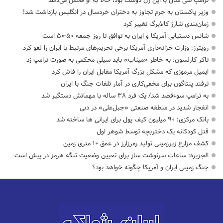
ترامپ سی سال با این زن دوست بود، حالا به او فحش می‌دهد
وزیر پاکستان به جرم تجاوز به دختران خردسال در انگلیس بازداشت شد!
زمان‌بندی شارژ کالابرگ تغییر کرد
شانس دستیابی آمریکا و ایران به توافق تا روز جمعه ۵۰-۵۰ است
رویترز: وزارت خزانه‌داری آمریکا برخی تحریم‌های مرتبط با ایران را لغو کرد
تاکر کارلسون: به خاطر «میناب» باید سیلی محکمی به صورت ترامپ زد
ایمیل مرموزی که مشکل بزرگ آمریکا مقابل ایران را فاش کرد
ترفند پنتاگون برای مخفی‌کاری در آمار تلفات جنگ با ایران
به ترامپ سوءقصد شد/ یک فرد ۳۸ ساله با مهماتش دستگیر شد
انفجار شدید در منطقه صنعتی «جبل‌علی» در دبی
بانک مرکزی: ۹۰ میلیون کیف پول برای ایرانی ها ساخته شد
قتل کودکانه یک دختربچه توسط شوهر اول
کشف مزارع زیرزمینی تولید رمرزارز در عمق ۱۰ متری زمین
الجزیره: ساعات سرنوشت ساز برای تعیین وضعیت تنگه هرمز در پیش است
جنگ زمینی ایران و آمریکا چگونه خواهد بود؟