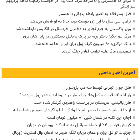
مردی که همسرش را تا سرحد مرگ کتک زد: اگر خواست رضایت بدهد برگردیم
سر زندگی
قتل پسرخاله به تصور رابطه پنهانی با همسر
ترامپ سی سال با این زن دوست بود، حالا به او فحش می‌دهد
وزیر پاکستان به جرم تجاوز به دختران خردسال در انگلیس بازداشت شد!
مرگ غم انگیز دختر بچه در پارک به‌دلیل دستکاری در پایه های برق
بانک مرکزی: ۹۰ میلیون کیف پول برای ایرانی ها ساخته شد
تبعیدیان ماگا علیه ترامپ اعلام جنگ کردند
آخرین اخبار داخلی
قتل جوان تهرانی توسط سه مرد پژوسوار
راز اختلاف قیمت مکمل‌ها؛ چرا بیمار در داروخانه بیشتر پول می‌دهد؟
فارن‌پالیسی: عربستان در بن‌بست راهبردی گرفتار شده است
از حذف نام همسر تا تغییر نام خانوادگی؛ اما و اگرهای تعویض شناسنامه
اجاره این کلبه در شمال شبی ۸۱ میلیون تومان است
گزارش فرانس ۲۴ از حمله اسرائیل به عبادتگاه یهودیان در تهران
جزئیات توافق ایران و عمان درباره تنگه هرمز به ادعای وال استریت ژورنال