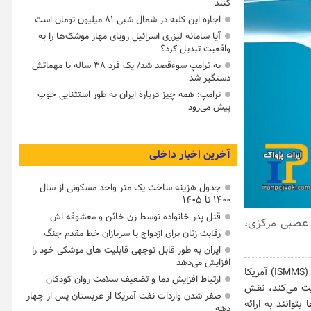
کنند
اجاره این کلبه در شمال شبی ۸۱ میلیون تومان است
آیا سامانه لیزری اسرائیل رویای مهار موشک‌ها را به
واقعیت تبدیل کرد؟
به ترامپ سوءقصد شد/ یک فرد ۳۸ ساله با مهماتش
دستگیر شد
ترامپ: همه چیز درباره ایران به طور استثنایی خوب
پیش می‌رود
آخرین اخبار داخلی
جدول هزینه ساخت یک متر واحد مسکونی از سال
۱۴۰۰ تا ۱۴۰۵
قتل پدر خانواده توسط زن خائن و معشوقه اش
 عصبی مرکزی،
رقابت زنان برای ازدواج با سربازان خط مقدم جنگ
ایران به طور قابل توجهی قابلیت های موشکی خود را
افزایش می‌دهد
به نقل از بیزینس‌استاندارد، پژوهشی که در "مدرسه پزشکی مانت ساینای" (ISMMS) آمریکا
ارتباط افزایش دما و تضعیف سلامت روان کودکان
م عصبی مرکزی فعالیت می‌کند، نقش
صفر شدن واردات نفت آمریکا از عربستان پس از چهار
توانند به ارائه
دهه