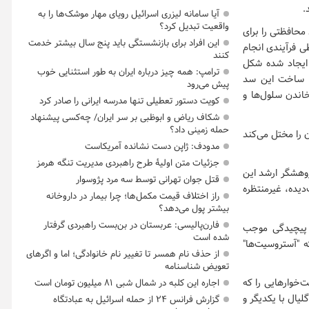
.
آیا سامانه لیزری اسرائیل رویای مهار موشک‌ها را به
واقعیت تبدیل کرد؟
محافظتی را برای
این افراد برای بازنشستگی باید پنج سال بیشتر خدمت
 فرآیندی انجام
کنند
 ایجاد شده شکل
ترامپ: همه چیز درباره ایران به طور استثنایی خوب
که ساخت این سد
پیش می‌رود
تئین Plexin-B2 نیاز دارد تا با چرخاندن سلول‌ها و
کویت دستور تعطیلی تنها مدرسه ایرانی را صادر کرد
شکاف ریاض و ابوظبی بر سر ایران/ چه‌کسی پیشنهاد
حمله زمینی داد؟
د احاطه کردن را مختل می‌کند
مدودف: ژاپن دست نشانده آمریکاست
جزئیات متن اولیۀ طرح راهبردی مدیریت تنگه هرمز
ینای و پژوهشگر ارشد این
قتل جوان تهرانی توسط سه مرد پژوسوار
دیده، غیرمنتظره
راز اختلاف قیمت مکمل‌ها؛ چرا بیمار در داروخانه
بیشتر پول می‌دهد؟
فارن‌پالیسی: عربستان در بن‌بست راهبردی گرفتار
 پیچیدگی موجب
شده است
"آستروسیت‌ها"
از حذف نام همسر تا تغییر نام خانوادگی؛ اما و اگرهای
تعویض شناسنامه
 مهم میکروگلیا و درشت‌خوارهایی را که
اجاره این کلبه در شمال شبی ۸۱ میلیون تومان است
ال با یکدیگر و
گزارش فرانس ۲۴ از حمله اسرائیل به عبادتگاه