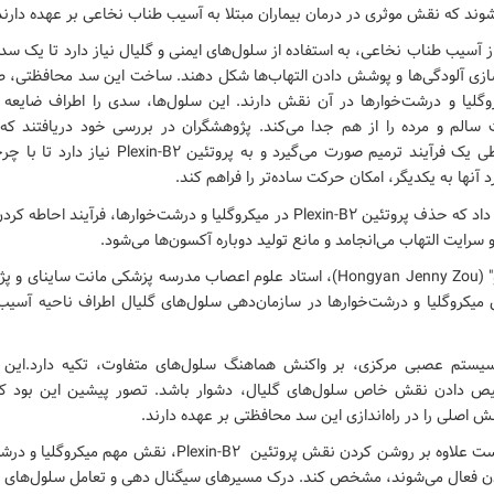
ند که نقش موثری در درمان بیماران مبتلا به آسیب طناب نخاعی بر عهده دارند
 آسیب طناب نخاعی، به استفاده از سلول‌های ایمنی و گلیال نیاز دارد تا یک سد 
زی آلودگی‌ها و پوشش دادن التهاب‌ها شکل دهند. ساخت این سد محافظتی، طی
گلیا و درشت‌خوارها در آن نقش دارند. این سلول‌ها، سدی را اطراف ضایعه
 سالم و مرده را از هم جدا می‌کند. پژوهشگران در بررسی خود دریافتند 
محافظتی، ابتدا طی یک فرآیند ترمیم صورت می‌گیرد و به پرو
 آنها به یکدیگر، امکان حرکت ساده‌تر را فراهم کند.
این بررسی نشان داد که حذف پروتئین Plexin-B2 در میکروگلیا و درشت‌خوارها، فرآین
سرایت التهاب می‌انجامد و مانع تولید دوباره آکسون‌ها می‌شود.
"هانجیان جنی زو" (Hongyan Jenny Zou)، استاد علوم اعصاب مدرسه پزشکی مانت سا
میکروگلیا و درشت‌خوارها در سازمان‌دهی سلول‌های گلیال اطراف ناحیه آسیب‌
سیستم عصبی مرکزی، بر واکنش هماهنگ سلول‌های متفاوت، تکیه دارد.این
ص دادن نقش‌ خاص سلول‌های گلیال، دشوار باشد. تصور پیشین این بود که 
این پژوهش توانست علاوه بر روشن کردن نقش پروتئین Plexin-B2، نقش
ن فعال می‌شوند، مشخص کند. درک مسیرهای سیگنال دهی و تعامل سلول‌های گلی