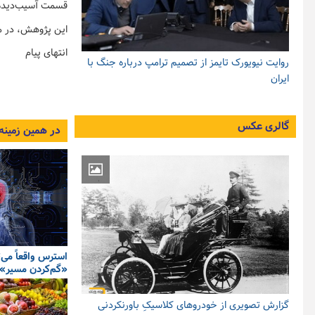
قسمت آسیب‌دیده،
این پژوهش، در مجله "Nature Neuroscience"
انتهای پیام
روایت نیویورک تایمز از تصمیم ترامپ درباره جنگ با
ایران
گالری عکس
در همین زمینه
استرس واقعاً می‌
«گم‌کردن مسیر» 
گزارش تصویری از خودروهای کلاسیکِ باورنکردنی