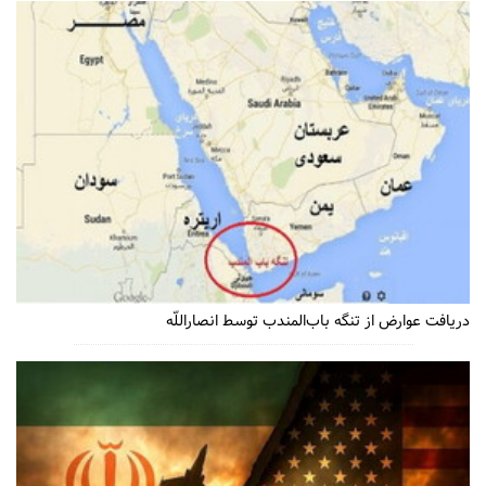
دریافت عوارض از تنگه باب‌المندب توسط انصاراللّه