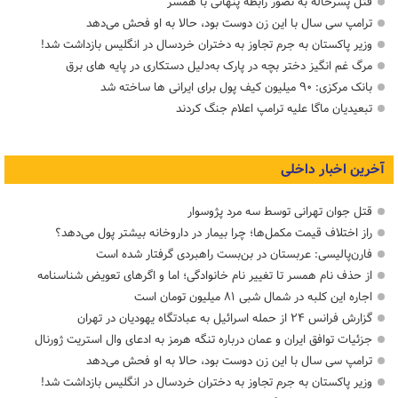
قتل پسرخاله به تصور رابطه پنهانی با همسر
ترامپ سی سال با این زن دوست بود، حالا به او فحش می‌دهد
وزیر پاکستان به جرم تجاوز به دختران خردسال در انگلیس بازداشت شد!
مرگ غم انگیز دختر بچه در پارک به‌دلیل دستکاری در پایه های برق
بانک مرکزی: ۹۰ میلیون کیف پول برای ایرانی ها ساخته شد
تبعیدیان ماگا علیه ترامپ اعلام جنگ کردند
آخرین اخبار داخلی
قتل جوان تهرانی توسط سه مرد پژوسوار
راز اختلاف قیمت مکمل‌ها؛ چرا بیمار در داروخانه بیشتر پول می‌دهد؟
فارن‌پالیسی: عربستان در بن‌بست راهبردی گرفتار شده است
از حذف نام همسر تا تغییر نام خانوادگی؛ اما و اگرهای تعویض شناسنامه
اجاره این کلبه در شمال شبی ۸۱ میلیون تومان است
گزارش فرانس ۲۴ از حمله اسرائیل به عبادتگاه یهودیان در تهران
جزئیات توافق ایران و عمان درباره تنگه هرمز به ادعای وال استریت ژورنال
ترامپ سی سال با این زن دوست بود، حالا به او فحش می‌دهد
وزیر پاکستان به جرم تجاوز به دختران خردسال در انگلیس بازداشت شد!