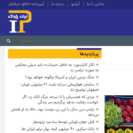
تماس با ما
آرشیو
درباره ما
آیین‌نامه اخلاق حرفه‌ای
پربازدیدها
تاکر کارلسون: به خاطر «میناب» باید سیلی محکمی
به صورت ترامپ زد
جنگ زمینی ایران و آمریکا چگونه خواهد بود؟
سازمان هواپیمایی درباره بلیت ۲۱ میلیونی تهران -
اصفهان توضیح داد
مردی که همسرش را تا سرحد مرگ کتک زد: اگر
خواست رضایت بدهد برگردیم سر زندگی
ترامپ سی سال با این زن دوست بود، حالا به او فحش
می‌دهد
قتل جوان تهرانی توسط سه مرد پژوسوار
بانک مرکزی: ۹۰ میلیون کیف پول برای ایرانی ها