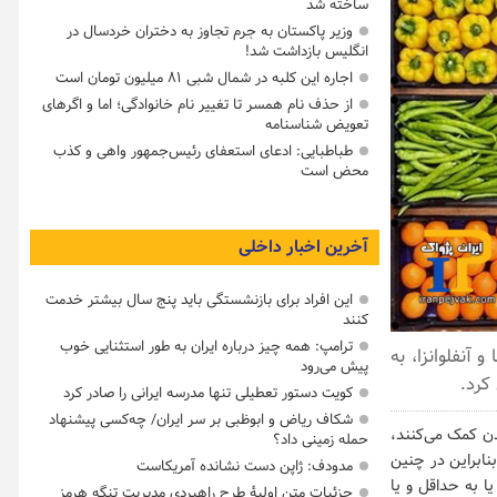
ساخته شد
وزیر پاکستان به جرم تجاوز به دختران خردسال در
انگلیس بازداشت شد!
اجاره این کلبه در شمال شبی ۸۱ میلیون تومان است
از حذف نام همسر تا تغییر نام خانوادگی؛ اما و اگرهای
تعویض شناسنامه
طباطبایی: ادعای استعفای رئیس‌جمهور واهی و کذب
محض است
آخرین اخبار داخلی
این افراد برای بازنشستگی باید پنج سال بیشتر خدمت
کنند
ترامپ: همه چیز درباره ایران به طور استثنایی خوب
آنفلوانزا، به
پیش می‌رود
کرد.
کویت دستور تعطیلی تنها مدرسه ایرانی را صادر کرد
شکاف ریاض و ابوظبی بر سر ایران/ چه‌کسی پیشنهاد
ن کمک می‌کنند،
حمله زمینی داد؟
نابراین در چنین
مدودف: ژاپن دست نشانده آمریکاست
ا به حداقل و یا
جزئیات متن اولیۀ طرح راهبردی مدیریت تنگه هرمز