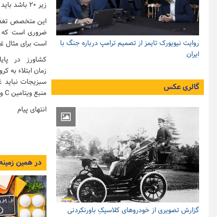
زیر ۲۰ باشد باید تزریق آمپول‌های ۳۰۰ واحدی را در اولویت قرار دهند.
روایت نیویورک تایمز از تصمیم ترامپ درباره جنگ با
است برای مثال غذاها
ایران
کشاورز در پایا
زمان ابتلاء به ک
سبزیجات نباید غ
گالری عکس
منبع ویتامین C و به صورت پخته منبع ویتامین A هستند.
انتهای پیام
در همین زمینه
گزارش تصویری از خودروهای کلاسیکِ باورنکردنی