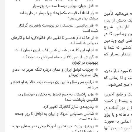
قتل جوان تهرانی توسط سه مرد پژوسوار
راز اختلاف قیمت مکمل‌ها؛ چرا بیمار در داروخانه
نطور که می‌دانید تأمین
بیشتر پول می‌دهد؟
ی یک بخش از بدن
فارن‌پالیسی: عربستان در بن‌بست راهبردی گرفتار
ی ضروری روزهای افزایش شیوع
شده است
و ابتلاء به کرونا هستند. اما اگر بخواهیم به منابع غذایی این سه ویتامین اشاره کنیم باید بگوییم ویتامین C در
از حذف نام همسر تا تغییر نام خانوادگی؛ اما و اگرهای
غنی این ویتامین
تعویض شناسنامه
شکلی که شما با
اجاره این کلبه در شمال شبی ۸۱ میلیون تومان است
اما تنها با مصرف مقدار بسیار کم
گزارش فرانس ۲۴ از حمله اسرائیل به عبادتگاه
یهودیان در تهران
جزئیات توافق ایران و عمان درباره تنگه هرمز به ادعای
مشاور و متخصص تغذیه و رژیم درمانی، با اشاره به مصرف قرص‌های جوشان برای تأمین ویتامین C مورد نیاز بدن،
وال استریت ژورنال
پذیر است و تا زمانی که
ترامپ سی سال با این زن دوست بود، حالا به او فحش
ه منع نمی‌شود.
می‌دهد
 پذیر نیست و طبق آخرین
وزیر پاکستان به جرم تجاوز به دختران خردسال در
انگلیس بازداشت شد!
ه تفکیک شهر و روستا از کمبود
زمان‌بندی شارژ کالابرگ تغییر کرد
 از نور آفتاب در
شانس دستیابی آمریکا و ایران به توافق تا روز جمعه
 بین المللی به صورت ماهانه و یا برای
۵۰-۵۰ است
حد بین المللی به صورت
رویترز: وزارت خزانه‌داری آمریکا برخی تحریم‌های مرتبط
مین در بدن آنها
با ایران را لغو کرد