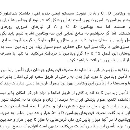
وی با اشاره به سه ویتامین C ، D و A در تقویت سیستم ایمنی بدن، اظهار داشت: هما
بیشتر ویتامین‌ها امری ضروری است به این شکل که هر نوع از ویتامین‌ها برا
مفید و ضروری هستند اما سه ویتامین C ،D و A از نیازها
صل پاییز و زمستان وجود دارد. برای مثال پرتقال، نارنگی، گریپ فروت منابع 
بزی‌هایی با رنگ سبز تیره مثل جعفری منبع بسیار زیاد این ویتامین است به 
مصرف یکی از میوه‌های این فصل ۲۵ تا ۴۰ گرم ویتامین C دریافت می‌کنید 
افزود: خوشبختانه تأمین ویتامین C مورد نیاز بدن به راحتی از طریق سفره ایرانی امکان 
ا و میوه‌ها برای تأمین این ویتامین بهره برد مصرف قرص‌ها دلیلی ندارد هرچند ک
کشاورز بیان کرد: تأمین ویتامین D به اندازه کافی از طریق غذاها و مواد خوراکی امکان
تحقیقات ما در دانشکده تغذیه علوم پزشکی ایران ۸۰ درصد از زنان و مردان ما ب
 D رنج می‌برند و این هیچ ربطی به نوع پوشش ندارد و بیشتر با عدم استفاده درست ما
ارتباط است. بنابراین باید گفت مصرف قرص‌های ویتامین D با ۵۰ هزار واحد
افرادی که مقدار ویتامین D در آنها میزان پایین‌تری دارد قرص‌هایی با هزار تا چهار هزار وا
ز برای تأمین این ویتامین کفایت می‌کنند، بدیهی است افرادی که سطح این ویتا