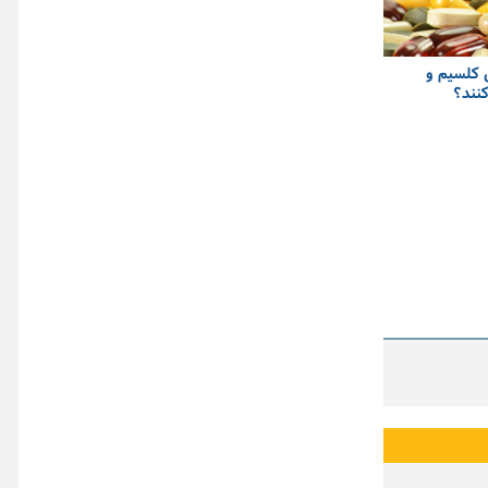
 کلسیم و
نند؟