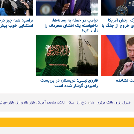
 ارتش آمریکا
ترامپ در حمله‌ به رسانه‌ها،
ترامپ: همه چیز دربا
ی خروج از جنگ با
ناخواسته یک افشای محرمانه را
استثنایی خوب پیش 
تأیید کرد!
ت نشانده
فارن‌پالیسی: عربستان در بن‌بست
راهبردی گرفتار شده است
فدرال رزرو
بانک مرکزی
دلار
نرخ ارز
سکه
ایالات متحده آمریکا
بازار طلا و ارز
بازار جهان