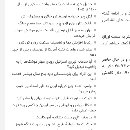
جدول هزینه ساخت یک متر واحد مسکونی از سال
۱۴۰۰ تا ۱۴۰۵
 و در ادامه گفته
قتل پدر خانواده توسط زن خائن و معشوقه اش
است های انقباضی
رقابت زنان برای ازدواج با سربازان خط مقدم جنگ
ایران به طور قابل توجهی قابلیت های موشکی خود را
افزایش می‌دهد
تر به سمت اوراق
ارتباط افزایش دما و تضعیف سلامت روان کودکان
 کمتر خواهد کرد
صفر شدن واردات نفت آمریکا از عربستان پس از چهار
دهه
 سنت کاهش پیدا کرده است و در حال حاضر
آیا سامانه لیزری اسرائیل رویای مهار موشک‌ها را به
به قیمت هزار و ۷۷۳ دلار رسیده است و در دیگر فلزات گرانبها هم نقره با ۱.۱ دلار کاهش به قیمت ۲۵.۹۴ دلار به
واقعیت تبدیل کرد؟
فروش رفت و فلزات گرانبهای پلاتینوم، پالادیوم و رادیوم کاهش هایی به ترتیب ۴۷، ۲۴۸ و ۱۹۰۰ دلار کاهش
این افراد برای بازنشستگی باید پنج سال بیشتر خدمت
کنند
ترامپ: همه چیز درباره ایران به طور استثنایی خوب
پیش می‌رود
کویت دستور تعطیلی تنها مدرسه ایرانی را صادر کرد
شکاف ریاض و ابوظبی بر سر ایران/ چه‌کسی پیشنهاد
حمله زمینی داد؟
مدودف: ژاپن دست نشانده آمریکاست
جزئیات متن اولیۀ طرح راهبردی مدیریت تنگه هرمز