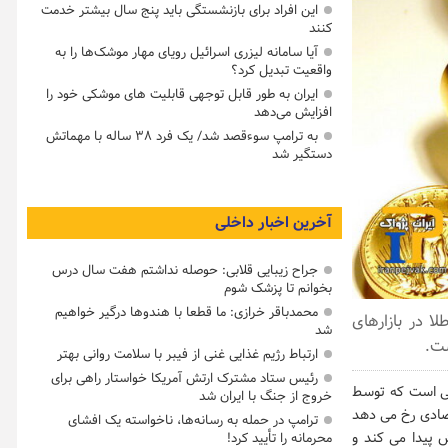
این افراد برای بازنشستگی باید پنج سال بیشتر خدمت
کنند
آیا سامانه لیزری اسرائیل رویای مهار موشک‌ها را به
واقعیت تبدیل کرد؟
ایران به طور قابل توجهی قابلیت های موشکی خود را
افزایش می‌دهد
به ترامپ سوءقصد شد/ یک فرد ۳۸ ساله با مهماتش
دستگیر شد
آخرین اخبار داخلی
جراح زیبایی قلابی: حوصله نداشتم هفت سال درس
بخوانم تا پزشک شوم
محمدباقر خرازی: ما قطعا با هندوها درگیر خواهیم
 در بازارهای
شد
ارتباط رژیم غذایی غنی از فیبر با سلامت روانی بهتر
رئیس ستاد مشترک ارتش آمریکا خواستار راهی برای
انی است که توسط
خروج از جنگ با ایران شد
صادی رخ می دهد
ترامپ در حمله‌ به رسانه‌ها، ناخواسته یک افشای
ش پیدا می کند و
محرمانه را تأیید کرد!