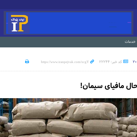
خدمات
کد خبر: 22244
ل مافیای سیمان!