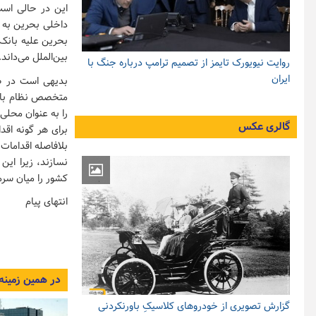
این در حالی است 
داخلی بحرین به ا
بحرین علیه بانک 
بین‌الملل می‌داند.
روایت نیویورک تایمز از تصمیم ترامپ درباره جنگ با
ایران
بدیهی است در صو
متخصص نظام بانکی
را به عنوان محلی
گالری عکس
برای هر گونه اق
بلافاصله اقدامات
نسازند، زیرا این
کشور را میان سرم
انتهای پیام
در همین زمینه
گزارش تصویری از خودروهای کلاسیکِ باورنکردنی