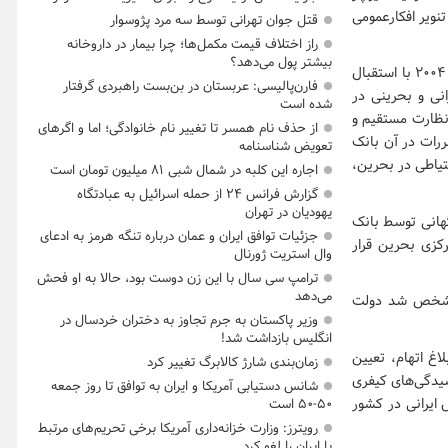
تنویر افکارعمومی
قتل جوان تهرانی توسط سه مرد پژوسوار
راز اختلاف قیمت مکمل‌ها؛ چرا بیمار در داروخانه
بیشتر پول می‌دهد؟
"پیرو اطلاعیه مورخ ۱۷ آبان ۱۳۹۹ این بانک، به آگاهی می‌رساند بانک المستقبل (فیوچر) در سال ۲۰۰۴ با استقبال
فارن‌پالیسی: عربستان در بن‌بست راهبردی گرفتار
انی و بحرینی در
شده است
 نظارت مستقیم و
از حذف نام همسر تا تغییر نام خانوادگی؛ اما و اگرهای
ررات در آن بانک
تعویض شناسنامه
تیاطی در بحرین،
اجاره این کلبه در شمال شبی ۸۱ میلیون تومان است
گزارش فرانس ۲۴ از حمله اسرائیل به عبادتگاه
یهودیان در تهران
گهانی توسط بانک
جزئیات توافق ایران و عمان درباره تنگه هرمز به ادعای
کزی بحرین قرار
وال استریت ژورنال
ترامپ سی سال با این زن دوست بود، حالا به او فحش
می‌دهد
ا مشخص شد دولت
وزیر پاکستان به جرم تجاوز به دختران خردسال در
انگلیس بازداشت شد!
اغ اتهام، تعیین
زمان‌بندی شارژ کالابرگ تغییر کرد
سیدگی‌های کیفری
شانس دستیابی آمریکا و ایران به توافق تا روز جمعه
ایرانی در کشور
۵۰-۵۰ است
رویترز: وزارت خزانه‌داری آمریکا برخی تحریم‌های مرتبط
با ایران را لغو کرد