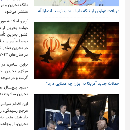
بانک بحرین و برخی
دریافت عوارض از تنگه باب‌المندب توسط انصاراللّه
منتشر می‌شود:
دولت بحرین از سر
کشور بحرین تأسیس
برخط مأموران نظا
در بحرین صادر نش
در سال‌های ۲۰۱۳ و ۲۰۱۴ به عنوان بانک نمونه در بحرین معرفی شد.
براین اساس، در 
مرکزی بحرین تصر
گرفت و در نتیجه،
حملات جدید آمریکا به ایران چه معنایی دارد؟
حدود پنج‌سال بع
بحرین مبادرت به 
این اقدام سیاسی
مرجع رسیدگی، رعا
یاد شده منجر به
بحرین، از وجاهت