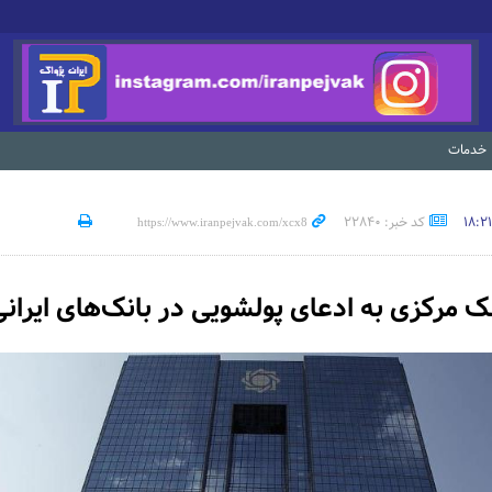
خدمات
کد خبر: 22840
ک مرکزی به ادعای پولشویی در بانک‌های ایران