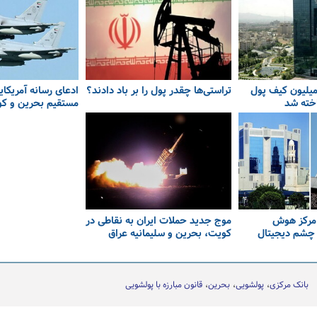
نک مرکزی: ۹۰ میلیون کیف پول
تراستی‌ها چقدر پول را بر باد دادند؟
ادعای رسانه آمریکای
اخته شد
مستقیم بحرین و کوی
و مرکز هوش
موج جدید حملات ایران به نقاطی در
چشم دیجیتال
کویت، بحرین و سلیمانیه عراق
بانک مرکزی
پولشویی
بحرین
قانون مبارزه با پولشویی