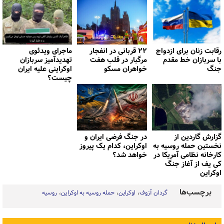
رقابت زنان برای ازدواج
۲۲ قربانی در انفجار
ماجرای ویدئوی
با سربازان خط مقدم
مرگبار در قلب هفت
تهدیدآمیز سربازان
جنگ
خواهران مسکو
اوکراینی علیه ایران
چیست؟
گزارش گاردین از
در جنگ فرضی ایران و
نخستین حمله روسیه به
اوکراین، کدام یک پیروز
کارخانه نظامی آمریکا در
خواهد شد؟
کی یف از آغاز جنگ
اوکراین
برچسب‌ها
گردان آزوف
اوکراین
حمله روسیه به اوکراین
روسیه