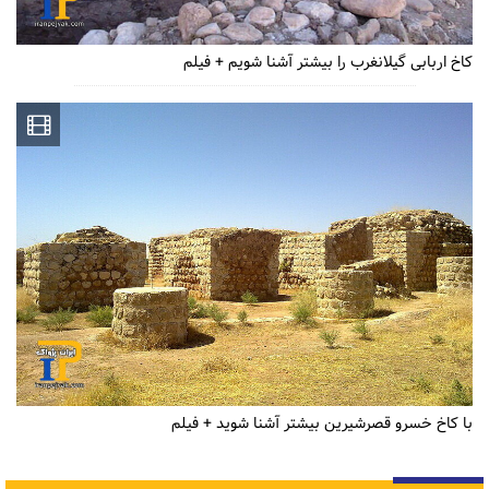
کاخ اربابی گیلانغرب را بیشتر آشنا شویم + فیلم
با کاخ خسرو قصرشیرین بیشتر آشنا شوید + فیلم