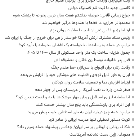
رانت میلیاردی واردات خودرو برای ایرانیان مقیم خارج
کاسبی جدید با ثبت نام لاستیک دولتی
جراح زیبایی قلابی: حوصله نداشتم هفت سال درس بخوانم تا پزشک شوم
محمدباقر خرازی: ما قطعا با هندوها درگیر خواهیم شد
ارتباط رژیم غذایی غنی از فیبر با سلامت روانی بهتر
رئیس ستاد مشترک ارتش آمریکا خواستار راهی برای خروج از جنگ با ایران شد
ترامپ در حمله‌ به رسانه‌ها، ناخواسته یک افشای محرمانه را تأیید کرد!
جدول هزینه ساخت یک متر واحد مسکونی از سال ۱۴۰۰ تا ۱۴۰۵
قتل پدر خانواده توسط زن خائن و معشوقه اش
رقابت زنان برای ازدواج با سربازان خط مقدم جنگ
ایران به طور قابل توجهی قابلیت های موشکی خود را افزایش می‌دهد
ارتباط افزایش دما و تضعیف سلامت روان کودکان
صفر شدن واردات نفت آمریکا از عربستان پس از چهار دهه
آیا سامانه لیزری اسرائیل رویای مهار موشک‌ها را به واقعیت تبدیل کرد؟
این افراد برای بازنشستگی باید پنج سال بیشتر خدمت کنند
ترامپ: همه چیز درباره ایران به طور استثنایی خوب پیش می‌رود
کویت دستور تعطیلی تنها مدرسه ایرانی را صادر کرد
شکاف ریاض و ابوظبی بر سر ایران/ چه‌کسی پیشنهاد حمله زمینی داد؟
مدودف: ژاپن دست نشانده آمریکاست