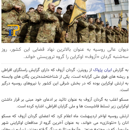
دیوان عالی روسیه به عنوان بالاترین نهاد قضایی این کشور، روز
سه‌شنبه گردان «آزوف» اوکراین را گروه تروریستی خواند.
به گزارش
ایران پژواک
از رویترز، گردان آزوف که دارای گرایش راستگرای افراطی
و ریشه های فوق ملی گرایانه است، یکی از شناخته‌شده‌ترین یگان های وابسته
به ارتش اوکراین بوده که در بخش شرقی این کشور با نیروهای روسیه درگیر
است.
مسکو اغلب به گردان آزوف به عنوان تائید بر ادعای خود مبنی بر قرار داشتن
اوکراین زیر تسلط فاشیست ها و ملی گرایان افراطی، اشاره کرده است.
ارتش روسیه اواخر اردیبهشت ماه اعلام کرد که اعضای گردان آزوف که مسکو
انان را «نئونازی» می خواند، به عنوان آخرین گروه از مدافعان اوکراینی شهر
ماریوپل که در مجتمع صنعتی «آزوف‌ستال» سنگر گرفته بودند، تسلیم نیروهای