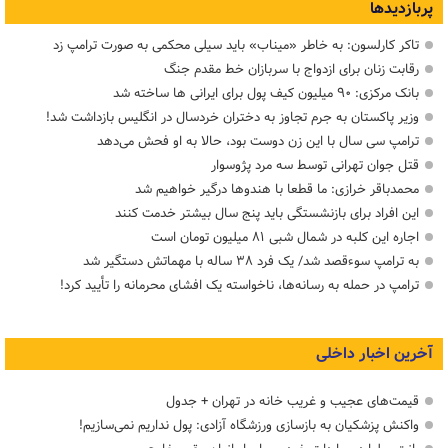
پربازدیدها
تاکر کارلسون: به خاطر «میناب» باید سیلی محکمی به صورت ترامپ زد
رقابت زنان برای ازدواج با سربازان خط مقدم جنگ
بانک مرکزی: ۹۰ میلیون کیف پول برای ایرانی ها ساخته شد
وزیر پاکستان به جرم تجاوز به دختران خردسال در انگلیس بازداشت شد!
ترامپ سی سال با این زن دوست بود، حالا به او فحش می‌دهد
قتل جوان تهرانی توسط سه مرد پژوسوار
محمدباقر خرازی: ما قطعا با هندوها درگیر خواهیم شد
این افراد برای بازنشستگی باید پنج سال بیشتر خدمت کنند
اجاره این کلبه در شمال شبی ۸۱ میلیون تومان است
به ترامپ سوءقصد شد/ یک فرد ۳۸ ساله با مهماتش دستگیر شد
ترامپ در حمله‌ به رسانه‌ها، ناخواسته یک افشای محرمانه را تأیید کرد!
آخرین اخبار داخلی
قیمت‌های عجیب و غریب خانه در تهران + جدول
واکنش پزشکیان به بازسازی ورزشگاه آزادی: پول نداریم نمی‌سازیم!