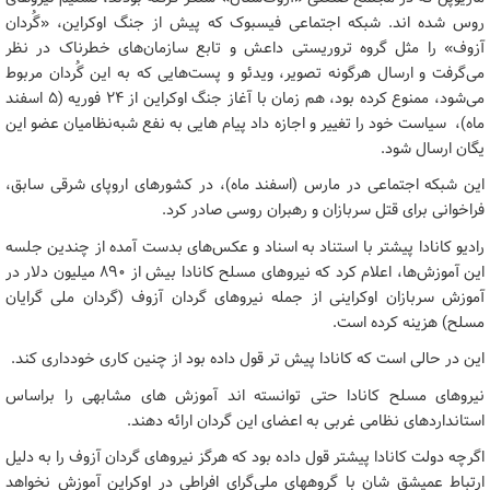
روس شده اند. شبکه اجتماعی فیسبوک که پیش از جنگ اوکراین، «گُردان
آزوف» را مثل گروه تروریستی داعش و تابع سازمان‌های خطرناک در نظر
می‌گرفت و ارسال هرگونه تصویر، ویدئو و پست‌هایی که به این گُردان مربوط
می‌شود، ممنوع کرده بود، هم زمان با آغاز جنگ اوکراین از ۲۴ فوریه (۵ اسفند
ماه)، ‌ سیاست خود را تغییر و اجازه داد پیام هایی ‌به نفع شبه‌نظامیان عضو این
یگان ارسال شود.
این شبکه اجتماعی در مارس (اسفند ماه)، در کشورهای اروپای شرقی سابق،
فراخوانی برای قتل سربازان و رهبران روسی صادر کرد.
رادیو کانادا پیشتر با استناد به اسناد و عکس‌های بدست آمده از چندین جلسه
این آموزش‌ها، اعلام کرد که نیروهای مسلح کانادا بیش از ۸۹۰ میلیون دلار در
آموزش سربازان اوکراینی از جمله نیروهای گردان آزوف (گردان ملی گرایان
مسلح) هزینه کرده است.
این در حالی است که کانادا پیش تر قول داده بود از چنین کاری خودداری کند.
نیروهای مسلح کانادا حتی توانسته اند آموزش های مشابهی را براساس
استانداردهای نظامی غربی به اعضای این گردان ارائه دهند.
اگرچه دولت کانادا پیشتر قول داده بود که هرگز نیروهای گردان آزوف را به دلیل
ارتباط عمیشق شان با گروههای ملی‌گرای افراطی در اوکراین آموزش نخواهد