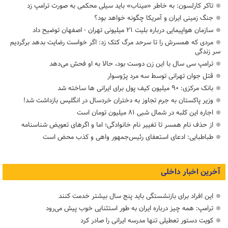
تاکر کارلسون: به خاطر «میناب» باید سیلی محکمی به صورت ترامپ زد
جنگ زمینی ایران و آمریکا چگونه خواهد بود؟
سازمان هواپیمایی درباره بلیت ۲۱ میلیونی تهران - اصفهان توضیح داد
مردی که همسرش را تا سرحد مرگ کتک زد: اگر خواست رضایت بدهد برگردیم
سر زندگی
ترامپ سی سال با این زن دوست بود، حالا به او فحش می‌دهد
قتل جوان تهرانی توسط سه مرد پژوسوار
بانک مرکزی: ۹۰ میلیون کیف پول برای ایرانی ها ساخته شد
وزیر پاکستان به جرم تجاوز به دختران خردسال در انگلیس بازداشت شد!
اجاره این کلبه در شمال شبی ۸۱ میلیون تومان است
از حذف نام همسر تا تغییر نام خانوادگی؛ اما و اگرهای تعویض شناسنامه
طباطبایی: ادعای استعفای رئیس‌جمهور واهی و کذب محض است
آخرین اخبار داخلی
این افراد برای بازنشستگی باید پنج سال بیشتر خدمت کنند
ترامپ: همه چیز درباره ایران به طور استثنایی خوب پیش می‌رود
کویت دستور تعطیلی تنها مدرسه ایرانی را صادر کرد