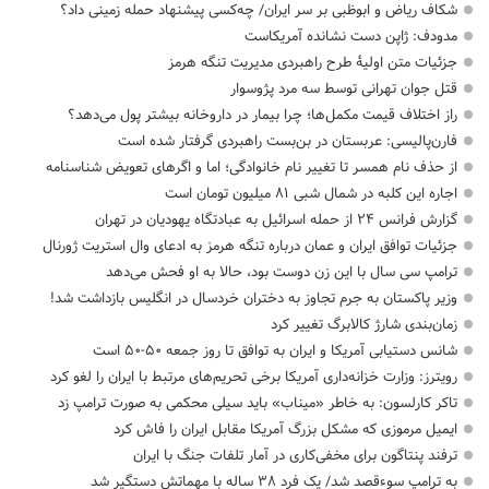
شکاف ریاض و ابوظبی بر سر ایران/ چه‌کسی پیشنهاد حمله زمینی داد؟
مدودف: ژاپن دست نشانده آمریکاست
جزئیات متن اولیۀ طرح راهبردی مدیریت تنگه هرمز
قتل جوان تهرانی توسط سه مرد پژوسوار
راز اختلاف قیمت مکمل‌ها؛ چرا بیمار در داروخانه بیشتر پول می‌دهد؟
فارن‌پالیسی: عربستان در بن‌بست راهبردی گرفتار شده است
از حذف نام همسر تا تغییر نام خانوادگی؛ اما و اگرهای تعویض شناسنامه
اجاره این کلبه در شمال شبی ۸۱ میلیون تومان است
گزارش فرانس ۲۴ از حمله اسرائیل به عبادتگاه یهودیان در تهران
جزئیات توافق ایران و عمان درباره تنگه هرمز به ادعای وال استریت ژورنال
ترامپ سی سال با این زن دوست بود، حالا به او فحش می‌دهد
وزیر پاکستان به جرم تجاوز به دختران خردسال در انگلیس بازداشت شد!
زمان‌بندی شارژ کالابرگ تغییر کرد
شانس دستیابی آمریکا و ایران به توافق تا روز جمعه ۵۰-۵۰ است
رویترز: وزارت خزانه‌داری آمریکا برخی تحریم‌های مرتبط با ایران را لغو کرد
تاکر کارلسون: به خاطر «میناب» باید سیلی محکمی به صورت ترامپ زد
ایمیل مرموزی که مشکل بزرگ آمریکا مقابل ایران را فاش کرد
ترفند پنتاگون برای مخفی‌کاری در آمار تلفات جنگ با ایران
به ترامپ سوءقصد شد/ یک فرد ۳۸ ساله با مهماتش دستگیر شد