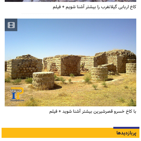
کاخ اربابی گیلانغرب را بیشتر آشنا شویم + فیلم
با کاخ خسرو قصرشیرین بیشتر آشنا شوید + فیلم
پربازدیدها