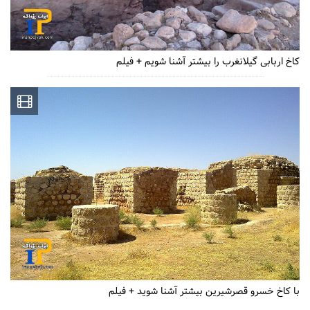
کاخ اربابی گیلانغرب را بیشتر آشنا شویم + فیلم
با کاخ خسرو قصرشیرین بیشتر آشنا شوید + فیلم