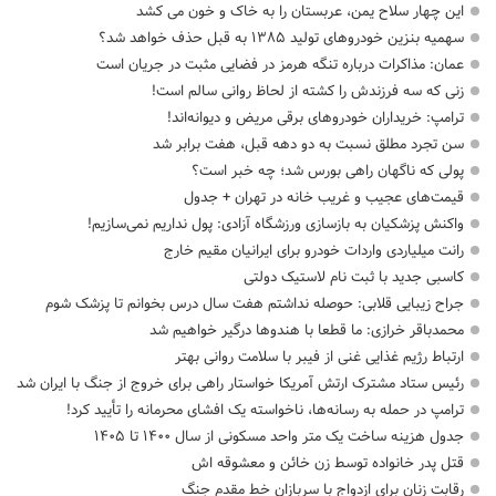
این چهار سلاح یمن، عربستان را به خاک و خون می کشد
سهمیه بنزین خودروهای تولید ۱۳۸۵ به قبل حذف خواهد شد؟
عمان: مذاکرات درباره تنگه هرمز در فضایی مثبت در جریان است
زنی که سه فرزندش را کشته از لحاظ روانی سالم است!
ترامپ: خریداران خودروهای برقی مریض و دیوانه‌اند!
سن تجرد مطلق نسبت به دو دهه قبل، هفت برابر شد
پولی که ناگهان راهی بورس شد؛ چه خبر است؟
قیمت‌های عجیب و غریب خانه در تهران + جدول
واکنش پزشکیان به بازسازی ورزشگاه آزادی: پول نداریم نمی‌سازیم!
رانت میلیاردی واردات خودرو برای ایرانیان مقیم خارج
کاسبی جدید با ثبت نام لاستیک دولتی
جراح زیبایی قلابی: حوصله نداشتم هفت سال درس بخوانم تا پزشک شوم
محمدباقر خرازی: ما قطعا با هندوها درگیر خواهیم شد
ارتباط رژیم غذایی غنی از فیبر با سلامت روانی بهتر
رئیس ستاد مشترک ارتش آمریکا خواستار راهی برای خروج از جنگ با ایران شد
ترامپ در حمله‌ به رسانه‌ها، ناخواسته یک افشای محرمانه را تأیید کرد!
جدول هزینه ساخت یک متر واحد مسکونی از سال ۱۴۰۰ تا ۱۴۰۵
قتل پدر خانواده توسط زن خائن و معشوقه اش
رقابت زنان برای ازدواج با سربازان خط مقدم جنگ