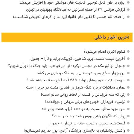
ایران به طور قابل توجهی قابلیت های موشکی خود را افزایش می‌دهد
گزارش فرانس ۲۴ از حمله اسرائیل به عبادتگاه یهودیان در تهران
از حذف نام همسر تا تغییر نام خانوادگی؛ اما و اگرهای تعویض شناسنامه
آخرین اخبار داخلی
کلثوم اکبری اعدام می‌شود؟
آخرین قیمت سمند، پژو، شاهین، کوییک، پراید و تارا + جدول
جنجال توافق مکه در مجلس ترکیه؛ آیا می‌خواهیم وارد جنگ با تهران شویم؟
این چهار سلاح یمن، عربستان را به خاک و خون می کشد
سهمیه بنزین خودروهای تولید ۱۳۸۵ به قبل حذف خواهد شد؟
عمان: مذاکرات درباره تنگه هرمز در فضایی مثبت در جریان است
زنی که سه فرزندش را کشته از لحاظ روانی سالم است!
ترامپ: خریداران خودروهای برقی مریض و دیوانه‌اند!
سن تجرد مطلق نسبت به دو دهه قبل، هفت برابر شد
پولی که ناگهان راهی بورس شد؛ چه خبر است؟
قیمت‌های عجیب و غریب خانه در تهران + جدول
واکنش پزشکیان به بازسازی ورزشگاه آزادی: پول نداریم نمی‌سازیم!