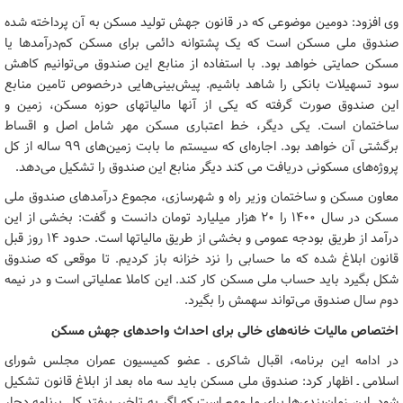
وی افزود: دومین موضوعی که در قانون جهش تولید مسکن به آن پرداخته شده
صندوق ملی مسکن است که یک پشتوانه دائمی برای مسکن کم‌درآمدها یا
مسکن حمایتی خواهد بود. با استفاده از منابع این صندوق می‌توانیم کاهش
سود تسهیلات بانکی را شاهد باشیم. پیش‌بینی‌هایی درخصوص تامین منابع
این صندوق صورت گرفته که یکی از آنها مالیاتهای حوزه مسکن، زمین و
ساختمان است. یکی دیگر، خط اعتباری مسکن مهر شامل اصل و اقساط
برگشتی آن خواهد بود. اجاره‌ای که سیستم ما بابت زمین‌های ۹۹ ساله از کل
پروژه‌های مسکونی دریافت می کند دیگر منابع این صندوق را تشکیل می‌دهد.
معاون مسکن و ساختمان وزیر راه و شهرسازی، مجموع درآمدهای صندوق ملی
مسکن در سال ۱۴۰۰ را ۲۰ هزار میلیارد تومان دانست و گفت: بخشی از این
درآمد از طریق بودجه عمومی و بخشی از طریق مالیاتها است. حدود ۱۴ روز قبل
قانون ابلاغ شده که ما حسابی را نزد خزانه باز کردیم. تا موقعی که صندوق
شکل بگیرد باید حساب ملی مسکن کار کند. این کاملا عملیاتی است و در نیمه
دوم سال صندوق می‌تواند سهمش را بگیرد.
اختصاص مالیات خانه‌های خالی برای احداث واحدهای جهش مسکن
در ادامه این برنامه، اقبال شاکری ـ عضو کمیسیون عمران مجلس شورای
اسلامی ـ اظهار کرد: صندوق ملی مسکن باید سه ماه بعد از ابلاغ قانون تشکیل
شود. این زمان‌بندی‌ها برای ما مهم است که اگر به تاخیر بیفتد کل برنامه دچار