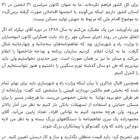
برای کل کشور فراهم نکرده‌اند. ما به عنوان کانون سراسری ۳۱ انجمن در ۳۱
استان کشور داریم. اینکه می‌گویند با انجمنها اقداماتی صورت گرفته برمی‌گردد
به موضوع اقدام ملی که مربوط به جهش تولید مسکن نیست.
وی یادآورشد: من یک عقبگرد می‌کنم به سال ۱۳۸۸ در دوره آقای نیکزاد که اگر
اتفاق مثبتی در روند اجرای مسکن مهر رخ داد بابت همگرایی کانون انبوه‌سازان
با وزارت راه و شهرسازی بود که تفاهم‌نامه‌های سه‌جانبه و چهارجانبه شکل
گرفت. ما به کرات اعلام کردیم سازمان برنامه و بودجه شاخصها را اعلام
می‌کند و مبنای ما نیز بر همان صورت است. چیز جدیدی نخواستیم ولی باید
بپذیریم که طی دو سال گذشته تورم سنگینی را داشتیم و هنوز نتوانسته‌ایم آن
را کنترل کنیم.
همچنین اقبال شاکری با بیان اینکه وزارت راه و شهرسازی باید برای بهای تمام
شده که بخشی هم مالکین بپردازند قیمتی را مشخص کند گفت: وزارتخانه از
هر طرفی جلو برود نهایتا به بخش خصوصی می‌رسد. ما هرچقدر مسیر را برای
مسکن حمایتی و استفاده از تسهیلات بانکی باز کنیم به نظر من آمار بالاتر
می‌رود. ولی هرچه محدود کنیم به توانایی افراد، تعداد پایین می‌آید. آقای
محمودزاده یک سری تفاهم‌نامه با دستگاههای بزرگ بسته و به نظر من لایه
دوم این باشد که وارد گفت‌وگو با پیمانکاران بزرگ شوند.
وی تصریح کرد: باید قیمت منطقی بگذارید و ساز و کار درستی تعیین کنید. در