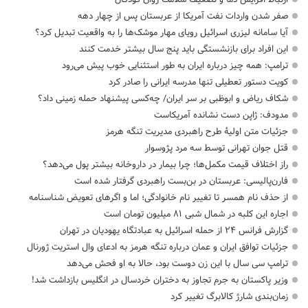
صفر شدن واردات نفت آمریکا از عربستان پس از چهار دهه
آیا سامانه لیزری اسرائیل رویای مهار موشک‌ها را به واقعیت تبدیل کرد؟
این افراد برای بازنشستگی باید پنج سال بیشتر خدمت کنند
ترامپ: همه چیز درباره ایران به طور استثنایی خوب پیش می‌رود
کویت دستور تعطیلی تنها مدرسه ایرانی را صادر کرد
شکاف ریاض و ابوظبی بر سر ایران/ چه‌کسی پیشنهاد حمله زمینی داد؟
مدودف: ژاپن دست نشانده آمریکاست
جزئیات متن اولیۀ طرح راهبردی مدیریت تنگه هرمز
قتل جوان تهرانی توسط سه مرد پژوسوار
راز اختلاف قیمت مکمل‌ها؛ چرا بیمار در داروخانه بیشتر پول می‌دهد؟
فارن‌پالیسی: عربستان در بن‌بست راهبردی گرفتار شده است
از حذف نام همسر تا تغییر نام خانوادگی؛ اما و اگرهای تعویض شناسنامه
اجاره این کلبه در شمال شبی ۸۱ میلیون تومان است
گزارش فرانس ۲۴ از حمله اسرائیل به عبادتگاه یهودیان در تهران
جزئیات توافق ایران و عمان درباره تنگه هرمز به ادعای وال استریت ژورنال
ترامپ سی سال با این زن دوست بود، حالا به او فحش می‌دهد
وزیر پاکستان به جرم تجاوز به دختران خردسال در انگلیس بازداشت شد!
زمان‌بندی شارژ کالابرگ تغییر کرد