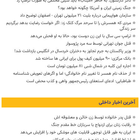
تاکر کارلسون: به خاطر «میناب» باید سیلی محکمی به صورت ترامپ زد
جنگ زمینی ایران و آمریکا چگونه خواهد بود؟
سازمان هواپیمایی درباره بلیت ۲۱ میلیونی تهران - اصفهان توضیح داد
مردی که همسرش را تا سرحد مرگ کتک زد: اگر خواست رضایت بدهد برگردیم
سر زندگی
ترامپ سی سال با این زن دوست بود، حالا به او فحش می‌دهد
قتل جوان تهرانی توسط سه مرد پژوسوار
وزیر پاکستان به جرم تجاوز به دختران خردسال در انگلیس بازداشت شد!
بانک مرکزی: ۹۰ میلیون کیف پول برای ایرانی ها ساخته شد
اجاره این کلبه در شمال شبی ۸۱ میلیون تومان است
از حذف نام همسر تا تغییر نام خانوادگی؛ اما و اگرهای تعویض شناسنامه
طباطبایی: ادعای استعفای رئیس‌جمهور واهی و کذب محض است
آخرین اخبار داخلی
قتل پدر خانواده توسط زن خائن و معشوقه اش
رقابت زنان برای ازدواج با سربازان خط مقدم جنگ
ایران به طور قابل توجهی قابلیت های موشکی خود را افزایش می‌دهد
ارتباط افزایش دما و تضعیف سلامت روان کودکان