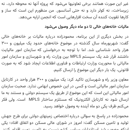
غیر این صورت همانند برخی تعاونیها می‌شود که پروژه آنها نه محوطه دارد، نه
زیرساخت، نه کولر دارد و نه حتی آسانسور. من منظورم این است که ساز و
کارها تقویت کننده آن سخت افزارهایی است که انجمن ارایه می‌دهد.
مالیات خانه‌های خالی تا دو ماه دیگر وصول می‌شود
در بخش دیگری از این برنامه، محمودزاده درباره مالیات بر خانه‌های خالی
گفت: شهریورماه سال گذشته در موضوع خانه‌های حدود یک میلیون و ۳۰۰
هزار واحد شناسایی شد. اما با توجه به درخواستی که سازمان امور مالیایت
داشتند قرار شد یک سیستم MPLS بین وزارت راه و شهرسازی و سازمان امور
مالیاتی با محوریت وزارت ارتباطات و فناوری اطلاعات ایجاد شود که به صورت
قانونی، یک بار دیگر این موضوع را ارسال کنیم.
معاون وزیر راه و شهرسازی تاکید کرد: یک میلیون و ۳۰۰ هزار واحد در کارتابل
سازمان امور مالیاتی است و کسی در این خصوص ابهامی ندارد. صحبت سازمان
امور مالیاتی این است که این موضوع از طریق یک سیستم دولتی و مستند به ما
ارسال شود نه کارتابل الکترونیک که مستلزم ساختار MPLS است. ولی فکر
می‌کنم ظرف یکی دو ماه آینده به وصول خواهد رسید.
محمودزاده در پاسخ به سوالی درباره اختصاص زمینهای دولتی برای طرح جهش
تولید و تامین مسکن گفت: امروز در شورای عالی مسکن دو اتفاق افتاد؛ یکی
اینکه مصوب شد استانداران سراسر کشو نسبت به تامین زمین اقدام کنند.