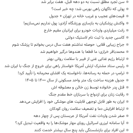
سن تجرد مطلق نسبت به دو دهه قبل، هفت برابر شد
پولی که ناگهان راهی بورس شد؛ چه خبر است؟
قیمت‌های عجیب و غریب خانه در تهران + جدول
واکنش پزشکیان به بازسازی ورزشگاه آزادی: پول نداریم نمی‌سازیم!
رانت میلیاردی واردات خودرو برای ایرانیان مقیم خارج
کاسبی جدید با ثبت نام لاستیک دولتی
جراح زیبایی قلابی: حوصله نداشتم هفت سال درس بخوانم تا پزشک شوم
محمدباقر خرازی: ما قطعا با هندوها درگیر خواهیم شد
ارتباط رژیم غذایی غنی از فیبر با سلامت روانی بهتر
رئیس ستاد مشترک ارتش آمریکا خواستار راهی برای خروج از جنگ با ایران شد
ترامپ در حمله‌ به رسانه‌ها، ناخواسته یک افشای محرمانه را تأیید کرد!
جدول هزینه ساخت یک متر واحد مسکونی از سال ۱۴۰۰ تا ۱۴۰۵
قتل پدر خانواده توسط زن خائن و معشوقه اش
رقابت زنان برای ازدواج با سربازان خط مقدم جنگ
ایران به طور قابل توجهی قابلیت های موشکی خود را افزایش می‌دهد
ارتباط افزایش دما و تضعیف سلامت روان کودکان
صفر شدن واردات نفت آمریکا از عربستان پس از چهار دهه
آیا سامانه لیزری اسرائیل رویای مهار موشک‌ها را به واقعیت تبدیل کرد؟
این افراد برای بازنشستگی باید پنج سال بیشتر خدمت کنند