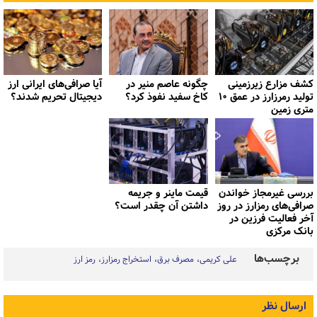
کشف مزارع زیرزمینی
چگونه عاصم منیر در
آیا صرافی‌های ایرانی ارز
تولید رمرزارز در عمق ۱۰
کاخ سفید نفوذ کرد؟
دیجیتال تحریم شدند؟
متری زمین
بررسی غیرمجاز خواندن
قیمت ماینر و جریمه
صرافی‌های رمزارز در روز
داشتن آن چقدر است؟
آخر فعالیت فرزین در
بانک مرکزی
برچسب‌ها
علی کریمی
مصرف برق
استخراج رمزارز
رمز ارز
ارسال نظر