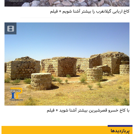
کاخ اربابی گیلانغرب را بیشتر آشنا شویم + فیلم
با کاخ خسرو قصرشیرین بیشتر آشنا شوید + فیلم
پربازدیدها