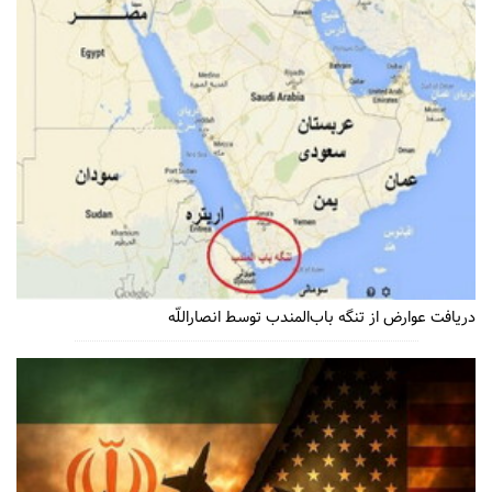
دریافت عوارض از تنگه باب‌المندب توسط انصاراللّه