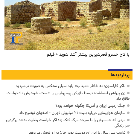
با کاخ خسرو قصرشیرین بیشتر آشنا شوید + فیلم
پربازدیدها
تاکر کارلسون: به خاطر «میناب» باید سیلی محکمی به صورت ترامپ زد
زن پیراهن امضاشده توسط بازیکن پرسپولیس را شست، شوهرش دادخواست
طلاق داد
جنگ زمینی ایران و آمریکا چگونه خواهد بود؟
سازمان هواپیمایی درباره بلیت ۲۱ میلیونی تهران - اصفهان توضیح داد
مردی که همسرش را تا سرحد مرگ کتک زد: اگر خواست رضایت بدهد برگردیم
سر زندگی
ترامپ سی سال با این زن دوست بود، حالا به او فحش می‌دهد