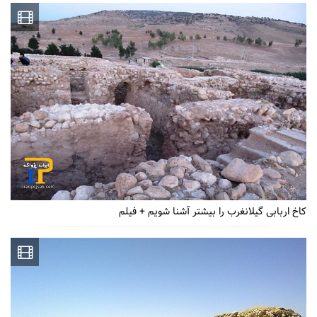
کاخ اربابی گیلانغرب را بیشتر آشنا شویم + فیلم