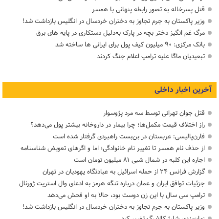
قتل پسرخاله به تصور رابطه پنهانی با همسر
وزیر پاکستان به جرم تجاوز به دختران خردسال در انگلیس بازداشت شد!
مرگ غم انگیز دختر بچه در پارک به‌دلیل دستکاری در پایه های برق
بانک مرکزی: ۹۰ میلیون کیف پول برای ایرانی ها ساخته شد
تبعیدیان ماگا علیه ترامپ اعلام جنگ کردند
آخرین اخبار داخلی
قتل جوان تهرانی توسط سه مرد پژوسوار
راز اختلاف قیمت مکمل‌ها؛ چرا بیمار در داروخانه بیشتر پول می‌دهد؟
فارن‌پالیسی: عربستان در بن‌بست راهبردی گرفتار شده است
از حذف نام همسر تا تغییر نام خانوادگی؛ اما و اگرهای تعویض شناسنامه
اجاره این کلبه در شمال شبی ۸۱ میلیون تومان است
گزارش فرانس ۲۴ از حمله اسرائیل به عبادتگاه یهودیان در تهران
جزئیات توافق ایران و عمان درباره تنگه هرمز به ادعای وال استریت ژورنال
ترامپ سی سال با این زن دوست بود، حالا به او فحش می‌دهد
وزیر پاکستان به جرم تجاوز به دختران خردسال در انگلیس بازداشت شد!
زمان‌بندی شارژ کالابرگ تغییر کرد