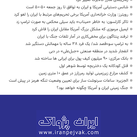
شانس دستیابی آمریکا و ایران به توافق تا روز جمعه ۵۰-۵۰ است
رویترز: وزارت خزانه‌داری آمریکا برخی تحریم‌های مرتبط با ایران را لغو کرد
تاکر کارلسون: به خاطر «میناب» باید سیلی محکمی به صورت ترامپ زد
ایمیل مرموزی که مشکل بزرگ آمریکا مقابل ایران را فاش کرد
ترفند پنتاگون برای مخفی‌کاری در آمار تلفات جنگ با ایران
به ترامپ سوءقصد شد/ یک فرد ۳۸ ساله با مهماتش دستگیر شد
انفجار شدید در منطقه صنعتی «جبل‌علی» در دبی
بانک مرکزی: ۹۰ میلیون کیف پول برای ایرانی ها ساخته شد
قتل کودکانه یک دختربچه توسط شوهر اول
کشف مزارع زیرزمینی تولید رمرزارز در عمق ۱۰ متری زمین
الجزیره: ساعات سرنوشت ساز برای تعیین وضعیت تنگه هرمز در پیش است
جنگ زمینی ایران و آمریکا چگونه خواهد بود؟