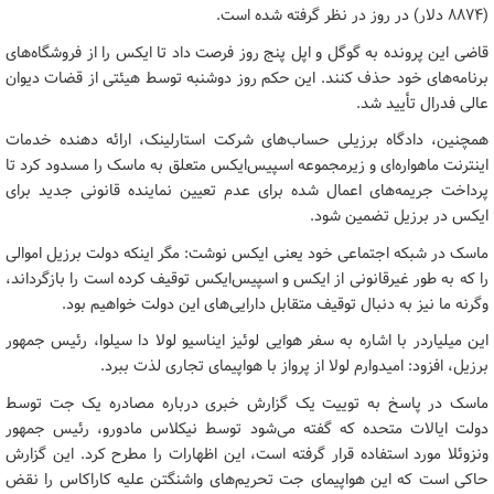
(۸۸۷۴ دلار) در روز در نظر گرفته شده است.
قاضی این پرونده به گوگل و اپل پنج روز فرصت داد تا ایکس را از فروشگاه‌های
برنامه‌های خود حذف کنند. این حکم روز دوشنبه توسط هیئتی از قضات دیوان
عالی فدرال تأیید شد.
همچنین، دادگاه برزیلی حساب‌های شرکت استارلینک، ارائه دهنده خدمات
اینترنت ماهواره‌ای و زیرمجموعه اسپیس‌ایکس متعلق به ماسک را مسدود کرد تا
پرداخت جریمه‌های اعمال شده برای عدم تعیین نماینده قانونی جدید برای
ایکس در برزیل تضمین شود.
ماسک در شبکه اجتماعی خود یعنی ایکس نوشت: مگر اینکه دولت برزیل اموالی
را که به طور غیرقانونی از ایکس و اسپیس‌ایکس توقیف کرده است را بازگرداند،
وگرنه ما نیز به دنبال توقیف متقابل دارایی‌های این دولت خواهیم بود.
این میلیاردر با اشاره به سفر هوایی لوئیز ایناسیو لولا دا سیلوا، رئیس جمهور
برزیل، افزود: امیدوارم لولا از پرواز با هواپیمای تجاری لذت ببرد.
ماسک در پاسخ به توییت یک گزارش خبری درباره مصادره یک جت توسط
دولت ایالات متحده که گفته می‌شود توسط نیکلاس مادورو، رئیس جمهور
ونزوئلا مورد استفاده قرار گرفته است، این اظهارات را مطرح کرد. این گزارش
حاکی است که این هواپیمای جت تحریم‌های واشنگتن علیه کاراکاس را نقض