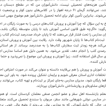
مین هزینه‌های تحصیلی نیست، دانش‌آموزان من که در مقطع دبستان در
کم‌سن‌وسال هستند، نمی‌توانند گرمای ۶۱ درجه اهواز را در کلاس‌های بدون کولر و پ
ی‌شوند. بنابراین تأمین کولر برای ادامه تحصیل دانش‌آموز هم موضوع مهمی است
 به این سؤال که چرا آموزش و پرورش کتاب‌های درسی را به صورت رایگان در اخت
‌گوید: «اگرچه طبق قانون اساسی آموزش باید تا پایان متوسطه رایگان باشد، ا
ن مدارس را تحت فشار قرار می‌دهند که تا پایان خرداد صددرصد ثبت‌نام کتاب را 
بت‌نام کتاب‌ها تا پایان شهریور وقت دارد. رقابت بین آموزش و پرورش استان
‌کند هرچه زودتر ثبت سفارش کتاب‌ها را به صددرصد برساند. از هر استانی 
صدی کتب را انجام دهد، تقدیر می‌شود. به همین دلیل هم اساسا مدارس اجا
ای سال قبل استفاده کنند، زیرا آموزش و پرورش این موضوع را نمی‌پذیرد و حتما
رش کنند».
رت آموزش و پرورش را هم بی‌فایده دانسته و عنوان می‌کند در صورت اعتراض اح
تخلفات اداری استان معرفی شویم و برایمان تشکیل پرونده شود. به باور این معل
ا رایگان شود، مدیران مدارس به‌جای تمرکز بر ثبت‌نام و تهیه کتاب، می‌توانند ب
زهای مشاوره‌ای و روان‌شناختی دانش‌آموزان بپردازند.
معلم بازنشسته اهل سقز و عضو انجمن صنفی معلمان کردستان است. او هم 
 در مدارس دولتی شهرهایی مانند سقز، مریوان یا سنندج تحصیل می‌کنند متعلق
 در حالی که دانش‌آموزانی که به مدارس پولی می‌روند از وضع مالی خوبی برخو