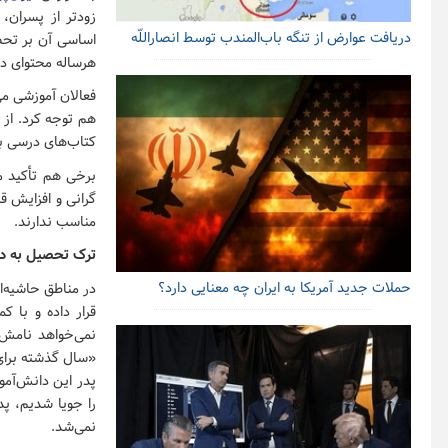
زودتر از پسران،
دریافت عوارض از تنگه باب‌المندب توسط انصاراللّه
اساسی آن بر تحصی
هرساله محتوای در
فعالان آموزشی می
هم توجه کرد. از 
کتاب‌های درسی برای ۱۰۰ درصد دانش‌آموزان‌شان ند
برخی هم تأکید م
گرانی و افزایش ق
مناسب ندارند.
ترک تحصیل به دلیل ۱۰ هزار
حملات جدید آمریکا به ایران چه معنایی دارد؟
قرار داده و با 
نمی‌خواهد نامش د
پدر این دانش‌آمو
را جویا شدیم، پد
نمی‌شد.