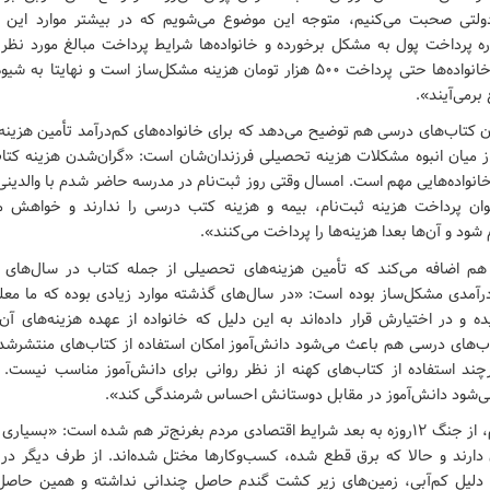
لتی صحبت می‌کنیم، متوجه این موضوع می‌شویم که در بیشتر موارد این م
ره پرداخت پول به مشکل برخورده و خانواده‌ها شرایط پرداخت مبالغ مورد نظر
ندارند. برای این خانواده‌ها حتی پرداخت ۵۰۰ هزار تومان هزینه مشکل‌ساز است و نه
برمی‌آیند».
دن کتاب‌های درسی هم توضیح می‌دهد که برای خانواده‌های کم‌درآمد تأمین هزین
میان انبوه مشکلات هزینه تحصیلی فرزندان‌شان است: «گران‌شدن هزینه کت
انواده‌هایی مهم است. امسال وقتی روز ثبت‌نام در مدرسه حاضر شدم با والدینی
توان پرداخت هزینه ثبت‌نام، بیمه و هزینه کتب درسی را ندارند و خواهش می
شود و آن‌ها بعدا هزینه‌ها را پرداخت می‌کنند».
 هم اضافه می‌کند که تأمین هزینه‌های تحصیلی از جمله کتاب در سال‌های
رآمدی مشکل‌ساز بوده است: «در سال‌های گذشته موارد زیادی بوده که ما معل
ده و در اختیارش قرار داده‌اند به این دلیل که خانواده از عهده هزینه‌های آن ب
ب‌های درسی هم باعث می‌شود دانش‌آموز امکان استفاده از کتاب‌های منتشرشده
چند استفاده از کتاب‌های کهنه از نظر روانی برای دانش‌آموز مناسب نیست. ا
‌شود دانش‌آموز در مقابل دوستانش احساس شرمندگی کند».
به گفته این معلم، از جنگ ۱۲روزه به بعد شرایط اقتصادی مردم بغرنج‌تر هم شده است: «بسی
ی دارند و حالا که برق قطع شده، کسب‌وکارها مختل شده‌اند. از طرف دیگر در
ه دلیل کم‌آبی، زمین‌های زیر کشت گندم حاصل چندانی نداشته و همین حاصل