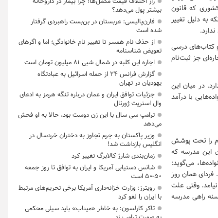
راز اختلاف قیمت مکمل‌ها؛ چرا بیمار در داروخانه
کشوری که قانون
بیشتر پول می‌دهد؟
ه به دلیل تغییر
فارن‌پالیسی: عربستان در بن‌بست راهبردی گرفتار
دارد.
شده است
از حذف نام همسر تا تغییر نام خانوادگی؛ اما و اگرهای
و کتاب‌های درسی
تعویض شناسنامه
ه‌ای جز ثبت‌نام
اجاره این کلبه در شمال شبی ۸۱ میلیون تومان است
گزارش فرانس ۲۴ از حمله اسرائیل به عبادتگاه
یهودیان در تهران
د. در میان این
جزئیات توافق ایران و عمان درباره تنگه هرمز به ادعای
ه‌هایی با درآمد
وال استریت ژورنال
ترامپ سی سال با این زن دوست بود، حالا به او فحش
می‌دهد
وزیر پاکستان به جرم تجاوز به دختران خردسال در
ی هست که معلمان آن ۵۰۰ دانش‌آموز محروم را تحت پوشش
انگلیس بازداشت شد!
ن این مدرسه که
زمان‌بندی شارژ کالابرگ تغییر کرد
ده‌ها، می‌گوید:
شانس دستیابی آمریکا و ایران به توافق تا روز جمعه
ه ما ۱۰ هزار تومان می‌خواهند. فردای همان روز
۵۰-۵۰ است
نیامد. وقتی علت
رویترز: وزارت خزانه‌داری آمریکا برخی تحریم‌های مرتبط
رسنه راهی مدرسه
با ایران را لغو کرد
تاکر کارلسون: به خاطر «میناب» باید سیلی محکمی
به صورت ترامپ زد