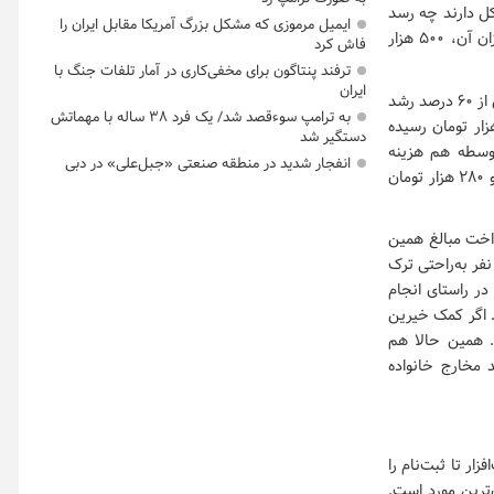
 از آن‌ها برای تأمین ۱۰۰ هزار تومان مشکل دارند چه رسد
ایمیل مرموزی که مشکل بزرگ آمریکا مقابل ایران را
به تأمین هزینه کتاب‌های درسی یا هزینه بیمه و ثبت‌نام در همین مدارس دولتی که کمترین میزان آن، ۵۰۰ هزار
فاش کرد
ترفند پنتاگون برای مخفی‌کاری در آمار تلفات جنگ با
ایران
او درباره هزینه خرید کتاب‌های درسی در این مناطق می‌گوید: «قیمت کتاب‌های درسی امسال بیش از ۶۰ درصد رشد
به ترامپ سوءقصد شد/ یک فرد ۳۸ ساله با مهماتش
 سال پیش قیمت کتاب‌های دبستانی، حدود ۴۷ هزار تومان بود اما امسال به ۱۱۴ هزار تومان رسیده
دستگیر شد
ت. برای دوره متوسطه هم هزینه
انفجار شدید در منطقه صنعتی «جبل‌علی» در دبی
کتاب‌ها بالای ۲۵۰ هزار تومان شده. به عنوان مثال امسال دخترم را در پایه هشتم ثبت‌نام کردم و ۲۸۰ هزار تومان
 ضعیفی داشته و پرداخت مبالغ همین
ب‌های درسی هم برای‌شان توان‌فرساست: «اگر از این دانش‌آموزان حمایت نکنیم، همه این ۳۷۰ نفر به‌راحتی ترک
در راستای انجام
. اگر کمک خیرین
. همین حالا هم
 مخارج خانواده
ار تا ثبت‌نام را
‌ترین مورد است.