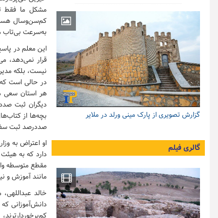
مشکل ما فقط تأ
به‌سرعت بی‌تاب م
این معلم در پاسخ
قرار نمی‌دهد، می
نیست، بلکه مدیرا
در حالی است که ث
هر استان سعی می
دیگران ثبت صددر
گزارش تصویری از پارک مینی ورلد در ملایر
بچه‌ها از کتاب‌ه
صددرصد ثبت سفا
او اعتراض به وزا
گالری فیلم
دارد که به هیئت 
مقطع متوسطه واقع
مانند آموزش و نیا
خالد عبداللهی، 
دانش‌آموزانی که
کم‌برخوردارترند،