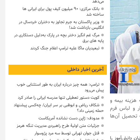
می‌دهد
بانک مرکزی: ۹۰ میلیون کیف پول برای ایرانی ها
ساخته شد
وزیر پاکستان به جرم تجاوز به دختران خردسال در
انگلیس بازداشت شد!
مرگ غم انگیز دختر بچه در پارک به‌دلیل دستکاری در
پایه های برق
تبعیدیان ماگا علیه ترامپ اعلام جنگ کردند
آخرین اخبار داخلی
ترامپ: همه چیز درباره ایران به طور استثنایی خوب
پیش می‌رود
کویت دستور تعطیلی تنها مدرسه ایرانی را صادر کرد
هزینه بیمه و
شکاف ریاض و ابوظبی بر سر ایران/ چه‌کسی پیشنهاد
ار و لباس فرم
حمله زمینی داد؟
 تحصیل آن‌ها
مدودف: ژاپن دست نشانده آمریکاست
جزئیات متن اولیۀ طرح راهبردی مدیریت تنگه هرمز
قتل جوان تهرانی توسط سه مرد پژوسوار
ان دانش‌آموز را