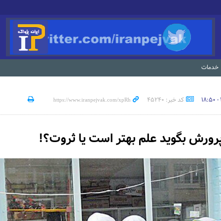
خدمات
کد خبر: 45240
رورش بگوید علم بهتر است یا ثروت؟!