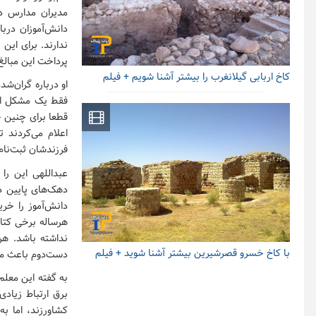
مدیران مدارس دو
دانش‌آموزان دربا
پرداخت این مبالغ 
کاخ اربابی گیلانغرب را بیشتر آشنا شویم + فیلم
او درباره گران‌ش
فقط یک مشکل از 
قطعا برای چنین خ
اعلام می‌کردند 
فرزندشان ثبت‌نام 
عبداللهی این را
دهک‌های پایین د
دانش‌آموز را خری
هرساله برخی کتا
نداشته باشد. هر
با کاخ خسرو قصرشیرین بیشتر آشنا شوید + فیلم
دست‌دوم باعث می
برق ارتباط زیاد
کشاورزند، اما ب