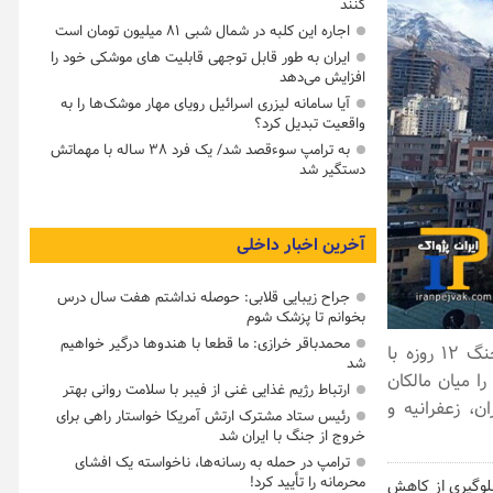
کنند
اجاره این کلبه در شمال شبی ۸۱ میلیون تومان است
ایران به طور قابل توجهی قابلیت های موشکی خود را
افزایش می‌دهد
آیا سامانه لیزری اسرائیل رویای مهار موشک‌ها را به
واقعیت تبدیل کرد؟
به ترامپ سوءقصد شد/ یک فرد ۳۸ ساله با مهماتش
دستگیر شد
آخرین اخبار داخلی
جراح زیبایی قلابی: حوصله نداشتم هفت سال درس
بخوانم تا پزشک شوم
محمدباقر خرازی: ما قطعا با هندوها درگیر خواهیم
بازار مسکن تهران در هفته‌های اخیر دستخوش تحولات بی‌سابقه‌ای شده است. جنگ ۱۲ روزه با
شد
ا میان مالکان
ارتباط رژیم غذایی غنی از فیبر با سلامت روانی بهتر
ن، زعفرانیه و
رئیس ستاد مشترک ارتش آمریکا خواستار راهی برای
خروج از جنگ با ایران شد
ترامپ در حمله‌ به رسانه‌ها، ناخواسته یک افشای
محرمانه را تأیید کرد!
ان برای جلوگیری از کاهش