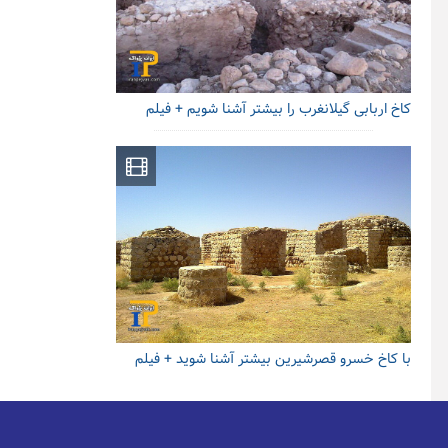
کاخ اربابی گیلانغرب را بیشتر آشنا شویم + فیلم
با کاخ خسرو قصرشیرین بیشتر آشنا شوید + فیلم