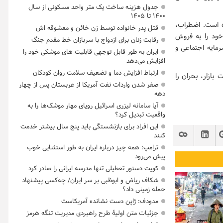
جدول هزینه ساخت یک متر واحد مسکونی از سال
۱۴۰۰ تا ۱۴۰۵
ده است. اضطراب،
قتل پدر خانواده توسط زن خائن و معشوقه اش
خود را به فروش
رقابت زنان برای ازدواج با سربازان خط مقدم جنگ
رمایه اجتماعی و
ایران به طور قابل توجهی قابلیت های موشکی خود را
افزایش می‌دهد
ارتباط افزایش دما و تضعیف سلامت روان کودکان
بازار، بحران را
صفر شدن واردات نفت آمریکا از عربستان پس از چهار
دهه
آیا سامانه لیزری اسرائیل رویای مهار موشک‌ها را به
واقعیت تبدیل کرد؟
این افراد برای بازنشستگی باید پنج سال بیشتر خدمت
کنند
ترامپ: همه چیز درباره ایران به طور استثنایی خوب
پیش می‌رود
کویت دستور تعطیلی تنها مدرسه ایرانی را صادر کرد
شکاف ریاض و ابوظبی بر سر ایران/ چه‌کسی پیشنهاد
حمله زمینی داد؟
مدودف: ژاپن دست نشانده آمریکاست
جزئیات متن اولیۀ طرح راهبردی مدیریت تنگه هرمز