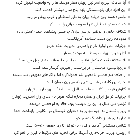
آیا سامانه لیزری اسرائیل رویای مهار موشک‌ها را به واقعیت تبدیل کرد؟
این افراد برای بازنشستگی باید پنج سال بیشتر خدمت کنند
ترامپ: همه چیز درباره ایران به طور استثنایی خوب پیش می‌رود
کویت دستور تعطیلی تنها مدرسه ایرانی را صادر کرد
شکاف ریاض و ابوظبی بر سر ایران/ چه‌کسی پیشنهاد حمله زمینی داد؟
مدودف: ژاپن دست نشانده آمریکاست
جزئیات متن اولیۀ طرح راهبردی مدیریت تنگه هرمز
قتل جوان تهرانی توسط سه مرد پژوسوار
راز اختلاف قیمت مکمل‌ها؛ چرا بیمار در داروخانه بیشتر پول می‌دهد؟
فارن‌پالیسی: عربستان در بن‌بست راهبردی گرفتار شده است
از حذف نام همسر تا تغییر نام خانوادگی؛ اما و اگرهای تعویض شناسنامه
اجاره این کلبه در شمال شبی ۸۱ میلیون تومان است
گزارش فرانس ۲۴ از حمله اسرائیل به عبادتگاه یهودیان در تهران
جزئیات توافق ایران و عمان درباره تنگه هرمز به ادعای وال استریت ژورنال
ترامپ سی سال با این زن دوست بود، حالا به او فحش می‌دهد
وزیر پاکستان به جرم تجاوز به دختران خردسال در انگلیس بازداشت شد!
زمان‌بندی شارژ کالابرگ تغییر کرد
شانس دستیابی آمریکا و ایران به توافق تا روز جمعه ۵۰-۵۰ است
رویترز: وزارت خزانه‌داری آمریکا برخی تحریم‌های مرتبط با ایران را لغو کرد