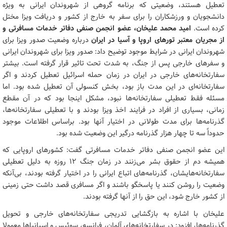
تعطیل هستند، وضعیتی که برنامه گروهی از شهروندان ایرانی به ویژه
دانشجویان و ورزشکاران را برای سفر به خارج از کشور و دریافت ویزا مختل
کرده است.
امید محمد علیخان، ‌عضو انجمن صنفی دفاتر خدمات مسافرتی و
از مجریان معتبر تورهای اروپا و آسیا در ایران
درباره وضعیت صدور ویزا برای
شهروندان ایرانی در شرایط موجود توضیح داد: صدور ویزا برای شهروندان ایرانی
و سفرهای خارجی پس از جنگ، به شدت تحت تاثیر قرار گرفته است. بیشتر
سفارتخانه‌های خارجی در ایران در زمان حمله اسرائیل تعطیل کردند و اگر
سفارتخانه‌ای در این مدت باز بود، بخش کنسولی آن تعطیل شده بود. اما
مسئله فقط تعطیلی سفارتخانه‌ها نبود، مشکل اینجا بود که در آن مقطع
زمانی، بسیاری از افراد در فرایند اخذ ویزا بودند و با تعطیلی سفارتخانه‌ها،
گذرنامه‌ها برای مدت طولانی در اختیار آنها بود. براساس اطلاعات موجود
حدوداً سه تا چهار هزار گذرنامه درگیر این وضعیت شده بود.
این عضو انجمن صنفی دفاتر خدمات مسافرتی گفت: کشورهای اروپایی که
همیشه دم از حقوق بشر می‌زنند در زمان جنگ ۱۲ روزه به دلیل تعطیلی
سفارتخانه‌هایشان، گذرنامه‌های اتباع ایرانی را در اختیار گرفته بودند، بی‌آنکه
وضعیت را روشن کنند یا پاسخگو باشند و اگر مسافری قصد داشت حتی زمینی
از کشور خارج شود، این حق را از آنها گرفته بودند.
علیخان با اشاره به بازگشایی تدریجی سفارتخانه‌های خارجی و تحویل
گذرنامه‌ها، افزود: در سفارتخانه‌های آلمان، فرانسه، سوئیس و اسپانیاها معمولا