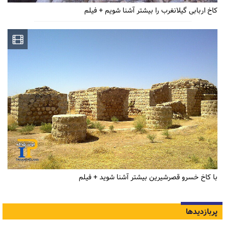
کاخ اربابی گیلانغرب را بیشتر آشنا شویم + فیلم
با کاخ خسرو قصرشیرین بیشتر آشنا شوید + فیلم
پربازدیدها