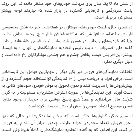
از شش ماه تا یک سال برای دریافت خودروهای خود منتظر مانده‌اند. این روند
باعث سردرگمی و نارضایتی گسترده در بازار شده که نیازمند توجه بیشتر
مسئولان مربوطه است.
در همین حال، قیمت خودروهای مونتاژی در هفته‌های اخیر به شکل محسوسی
افزایش یافته است؛ افزایشی که به گفته فعالان بازار هیچ توجیه منطقی ندارد،
چرا که خودروهای وارداتی در همین بازه زمانی ثبات قیمتی داشته‌اند و طبق
گفته علی خسروانی - نایب رئیس اتحادیه نمایشگاه‌داران تهران - به ایسنا،
بیشتر این افزایش قیمت بخاطر چشم و هم چشمی مونتاژکاران رخ داده است و
دلیل دیگری ندارد.
تخلفات نمایندگی‌های فروش نیز یکی دیگر از مهم‌ترین عوامل این نابسامانی
است. برخی افراد با دریافت بیش از ۱۰ نمایندگی توانسته‌اند حجم گسترده‌ای از
پیش‌فروش‌ها را مدیریت کنند و بدون تحویل به‌موقع خودرو، سودهای کلانی به
دست آورند. این نمایندگی‌ها در صورت اعتراض مشتریان، مسئولیت را به گردن
شرکت مادر می‌اندازند و عملاً هیچ پاسخ روشنی برای خریداران وجود ندارد.
همین موضوع اعتماد عمومی را بیش از پیش تضعیف کرده است.
از سوی دیگر، گزارش‌ها حاکی است که برخی نمایندگی‌ها در حالی که تنها
مجوز فروش تعداد محدودی حواله دارند، چندین برابر آن اقدام به فروش
می‌کنند. این اقدام، که به گفته اتحادیه نمایشگاه‌داران کاملاً غیرقانونی است،