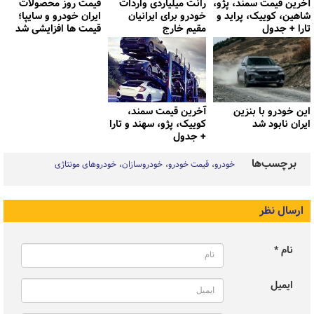
آخرین قیمت سمند، پژو،
رانت میلیاردی واردات
قیمت روز محصولات
شاهین، کوییک، پراید و
خودرو برای ایرانیان
ایران خودرو و سایپا؛
تارا + جدول
مقیم خارج
قیمت ها افزایشی شد
این خودرو با بنزین
آخرین قیمت سمند،
ایران نابود شد
کوییک، پژو، سهند و تارا
+ جدول
برچسب‌ها
خودرو
قیمت خودرو
خودروسازان
خودروهای مونتاژی
ارسال نظر
نام *
ایمیل