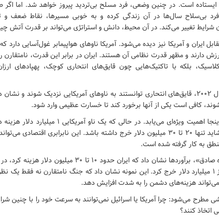
ایستاده است. در چنین وضعی، فرد مسلح بی‌تردید پیروز خواهد شد. اما اگر ص
رد بی‌سلاح سال‌ها در آن زندگی کرده و به خوبی مسیرها، نقاط ضعف و تل
 شرایط تغییر می‌کند. در آن محیط، دانش و استراتژی می‌تواند بر قدرت آتش چیر
ل ایران و آمریکا نیز دیده می‌شود. آمریکا ناوهای هواپیمابر غول‌آسایی دارد ک
رزش دارند و مظهر قدرت نظامی آن هستند. ایران در برابر این قدرت، نامتقارن رفت
لاسیک، بلکه با تاکتیک‌هایی چون قایق‌های انتحاری کوچک، پهپادهای ارزا
در شبیه‌سازی سال ۲۰۰۲، قایق‌های انتحاری توانستند به ناوهای آمریکایی نزدیک شوند و نش
وند، کافی است یکی از آنها برخورد کند تا خسارت عظیمی وارد شود.
اقتصاد جنگ در اینجا اهمیت ویژه‌ای می‌یابد. در حالی که یک ناو
پهپاد برای ایران شاید تنها ۲۰ تا ۳۰ میلیون دلار خرج داشته باشد. این نابرابری اقتصادی می
نطق به کار گرفته شده است.
در عملیات «وعده صادق»، برآوردها نشان داد که ایران حدود ۱۰ تا ۳۰ م
برای دفاع بیش از ۱ میلیارد دلار خرج کرد. این نمونه نشان داد که جنگ نامتقارن نه فقط یک ن
‌تواند هزینه‌های دشمن را به شدت افزایش دهد.
ی مطرح می‌شود: چرا آمریکا یا اسرائیل نمی‌توانند به سرعت خود را با چنین شر
ی اتخاذ کنند؟