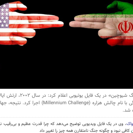
پروفسور «جیانگ شیوچین» در یک فایل یو
شبیه‌سازی جنگی با نام چالش هزاره (Millennium Challenge
ه شد.
ژواک
، وی در یک فایل ویدیویی توضیح می‌دهد که چرا قدرت عظیم و بی‌رقیب نظا
ن کافی نبود و چگونه جنگ نامتقارن همه چیز را تغییر داد