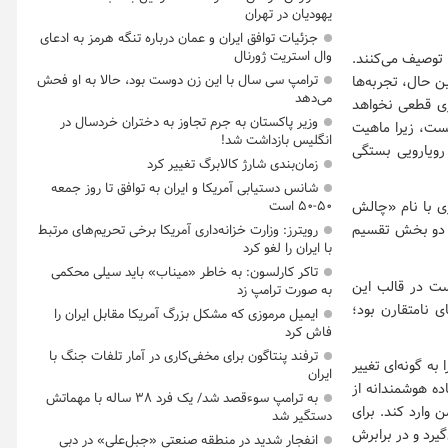
یهودیان در تهران
جزئیات توافق ایران و عمان درباره تنگه هرمز به ادعای
وال استریت ژورنال
گ توصیف می‌کنند.
ترامپ سی سال با این زن دوست بود، حالا به او فحش
ین حال، تجربه‌ها
می‌دهد
وزی قطعی نخواهد
وزیر پاکستان به جرم تجاوز به دختران خردسال در
یست، زیرا ماهیت
انگلیس بازداشت شد!
رویارویی بستگی
زمان‌بندی شارژ کالابرگ تغییر کرد
شانس دستیابی آمریکا و ایران به توافق تا روز جمعه
۵۰-۵۰ است
ه‌سازی مشهوری با نام «چالش
به دو بخش تقسیم
رویترز: وزارت خزانه‌داری آمریکا برخی تحریم‌های مرتبط
با ایران را لغو کرد
تاکر کارلسون: به خاطر «میناب» باید سیلی محکمی
نست در قالب این
به صورت ترامپ زد
ی نامتقارن بود؛
ایمیل مرموزی که مشکل بزرگ آمریکا مقابل ایران را
فاش کرد
ترفند پنتاگون برای مخفی‌کاری در آمار تلفات جنگ با
ه گونه‌ای تغییر
ایران
ده هوشمندانه از
به ترامپ سوءقصد شد/ یک فرد ۳۸ ساله با مهماتش
 وارد کند. برای
دستگیر شد
یرد و در برابرش
انفجار شدید در منطقه صنعتی «جبل‌علی» در دبی