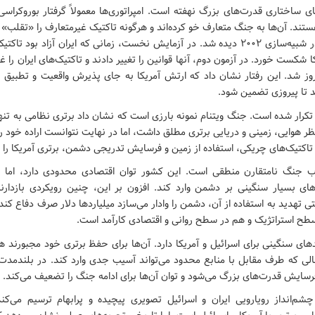
ی ساختاری قدرت‌های بزرگ نهفته است. امپراتوری‌ها معمولاً گرفتار بوروکراس
ستند. آن‌ها به جنگ متعارف خو کرده‌اند و هرگونه تاکتیک غیرمتعارف را «تقلب» م
بارز این مسئله در شبیه‌سازی ۲۰۰۲ دیده شد. در آزمایش نخست، زمانی که ایران آزاد بود 
کا شکست خورد. در آزمون دوم، آنها قوانین را تغییر دادند و تاکتیک‌های ایران را غ
یروز شد. این رفتار نشان داد که ارتش آمریکا به جای پذیرش واقعیت و تطبیق ب
هد تا پیروزی تضمین شود.
خ تکرار شده است. جنگ ویتنام نمونه بارزی است که نشان داد برتری نظامی به تن
ظر هوایی، زمینی و دریایی برتری مطلق داشت، اما در نهایت نتوانست اراده خود ر
تاکتیک‌های چریکی، استفاده از زمین و فرسایش تدریجی دشمن، برتری آمریکا را بی
خاب جنگ نامتقارن منطقی است. این کشور توان اقتصادی محدودی دارد، اما با
های بسیار سنگینی بر دشمن وارد کند. افزون بر این، چنین رویکردی بازدارند
ی تهدید به استفاده از آن، دشمن را وادار می‌سازد میلیاردها دلار صرف دفاع کن
طح استراتژیک و هم در سطح روانی و اقتصادی کارآمد است.
ای سنگینی برای اسرائیل و آمریکا دارد. آن‌ها برای حفظ برتری خود مجبورند ه
لی که طرف مقابل با منابع محدود می‌تواند آسیب جدی وارد کند. در بلندمدت،
ایش قدرت‌های بزرگ می‌شود و توان آن‌ها برای ادامه جنگ را تضعیف می‌کند.
شم‌انداز رویارویی ایران و اسرائیل تصویری پیچیده و پرابهام ترسیم می‌کند