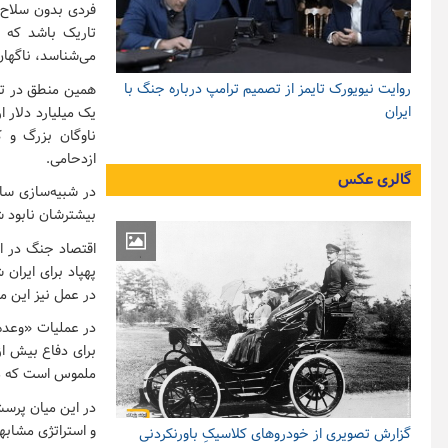
فردی بدون سلاح 
تاریک باشد که ف
می‌شناسد، ناگهان
روایت نیویورک تایمز از تصمیم ترامپ درباره جنگ با
همین منطق در تقاب
ایران
یک میلیارد دلار ا
ناوگان بزرگ و ک
ازدحامی.
گالری عکس
بیشترشان نابود ش
در عمل نیز این م
ملموس است که می
در این میان پرسش
و استراتژی مشابه
گزارش تصویری از خودروهای کلاسیکِ باورنکردنی