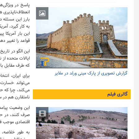
پاسخ در ویژگی‌ها
انعطاف‌ناپذیری‌ ه
به کار گیرد، آمری
این بار آمریکا پ
قواعد را تغییر د
این الگو در تاری
ایالات متحده از ن
که طرف مقابل با 
گزارش تصویری از پارک مینی ورلد در ملایر
برای ایران، انت
می‌تواند خسارت‌
می‌کند، چرا که حت
گالری فیلم
نامتقارن هم در س
این وضعیت پیامده
صرف کنند، در حا
اقتصادی موجب فرس
به طور خلاصه، چ