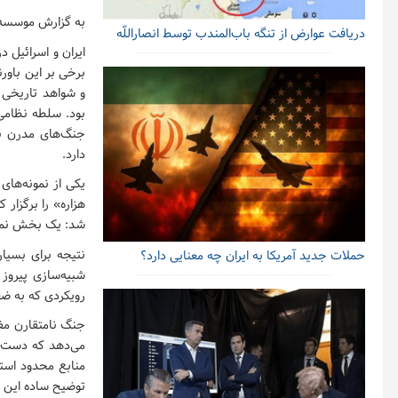
به گزارش موسسه 
دریافت عوارض از تنگه باب‌المندب توسط انصاراللّه
ایران و اسرائیل د
برخی بر این باورن
و شواهد تاریخی ن
بود. سلطه نظامی
جنگ‌های مدرن بی
دارد.
هزاره» را برگزار
شد: یک بخش نماین
نتیجه برای بسیار
حملات جدید آمریکا به ایران چه معنایی دارد؟
شبیه‌سازی پیروز 
رویکردی که به ضعی
جنگ نامتقارن مفه
می‌دهد که دست ب
منابع محدود استو
توضیح ساده این م