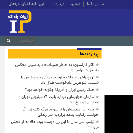
تماس با ما
آرشیو
درباره ما
آیین‌نامه اخلاق حرفه‌ای
پربازدیدها
تاکر کارلسون: به خاطر «میناب» باید سیلی محکمی
به صورت ترامپ زد
زن پیراهن امضاشده توسط بازیکن پرسپولیس را
شست، شوهرش دادخواست طلاق داد
جنگ زمینی ایران و آمریکا چگونه خواهد بود؟
سازمان هواپیمایی درباره بلیت ۲۱ میلیونی تهران -
اصفهان توضیح داد
مردی که همسرش را تا سرحد مرگ کتک زد: اگر
خواست رضایت بدهد برگردیم سر زندگی
ترامپ سی سال با این زن دوست بود، حالا به او فحش
می‌دهد