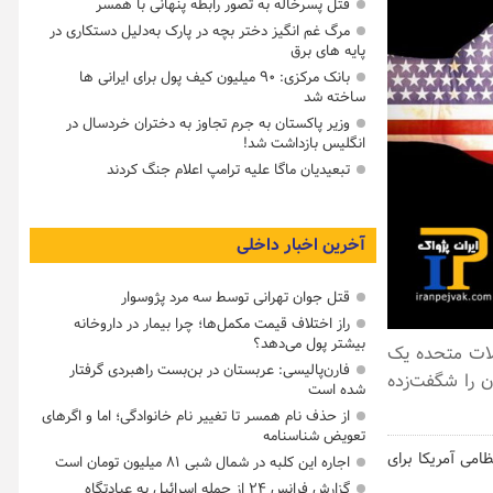
قتل پسرخاله به تصور رابطه پنهانی با همسر
مرگ غم انگیز دختر بچه در پارک به‌دلیل دستکاری در
پایه های برق
بانک مرکزی: ۹۰ میلیون کیف پول برای ایرانی ها
ساخته شد
وزیر پاکستان به جرم تجاوز به دختران خردسال در
انگلیس بازداشت شد!
تبعیدیان ماگا علیه ترامپ اعلام جنگ کردند
آخرین اخبار داخلی
قتل جوان تهرانی توسط سه مرد پژوسوار
راز اختلاف قیمت مکمل‌ها؛ چرا بیمار در داروخانه
بیشتر پول می‌دهد؟
تیوبی اعلام کرد: در سال ۲۰۰۲، ارتش ایالات متحده یک
فارن‌پالیسی: عربستان در بن‌بست راهبردی گرفتار
) اجرا کرد. نتیجه، جهان را شگفت‌زده
شده است
از حذف نام همسر تا تغییر نام خانوادگی؛ اما و اگرهای
تعویض شناسنامه
می آمریکا برای
اجاره این کلبه در شمال شبی ۸۱ میلیون تومان است
گزارش فرانس ۲۴ از حمله اسرائیل به عبادتگاه