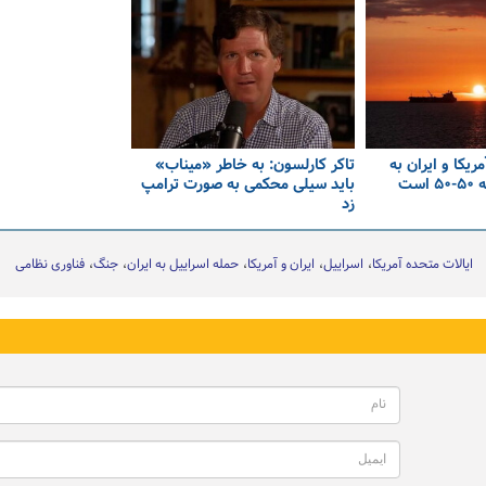
یکا و ایران به
تاکر کارلسون: به خاطر «میناب»
ست
باید سیلی محکمی به صورت ترامپ
زد
ایالات متحده آمریکا
اسراییل
ایران و آمریکا
حمله اسراییل به ایران
جنگ
فناوری نظامی