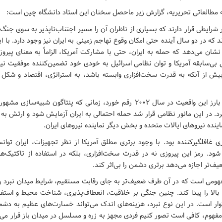
مطالعاتی تحریریه، گزارش زیر ماحصل سخنان این استاد دانشگاه چین است:
ر شرایطی قرار دارند که بسیاری از ناظران آن را مسیر اجتناب‌ناپذیر به سوی جن
د که در دو سال آینده حتی امکان وقوع تهاجم زمینی به ایران نیز وجود دارد. با ا
شان می‌دهد که حمله به ایران، حتی با مشارکت آمریکا، الزاماً به معنای پیر
 بی‌سابقه آمریکا و توان نظامی اسرائیل به خودی خود تضمین‌کننده موفقیت ن
ش از آنکه به قدرت سخت‌افزاری وابسته باشد، به استراتژی، اقتصاد و شکل 
یکی از نمونه‌های بارز این واقعیت در سال ۲۰۰۲ رقم خورد، زمانی که پنتاگون شبی
 کرد. در این مانور نظامی قرار شد حمله احتمالی به ایران آزمایش شود و ارتش 
ده نیروهای ایالات متحده و بخش دیگر نماینده نیروهای ایران.
ی غافلگیرکننده بود. با وجود برتری مطلق آمریکا از نظر تجهیزات، ایران توا
شود. رمز این پیروزی نه در قدرت سخت‌افزاری، بلکه در استفاده از تاکتیک‌ها
ف‌تر اجازه می‌دهد برتری دشمن را بی‌اثر کند.
ومی است که در آن طرف ضعیف‌تر به جای رقابت مستقیم، شرایط میدان نبرد را ب
الا را پیدا کند. چنین جنگی بر خلاقیت، انعطاف‌پذیری، شناخت محیط و استفا
ار است. در این نوع نبرد، هزینه‌های اندک می‌تواند خسارت‌های عظیم به دشمن
فهوم، کافی است تصور کنیم فردی مجهز به زره و مسلسل در میدان باز قرار می‌گ