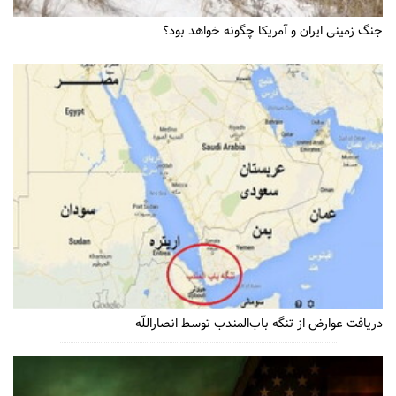
جنگ زمینی ایران و آمریکا چگونه خواهد بود؟
دریافت عوارض از تنگه باب‌المندب توسط انصاراللّه