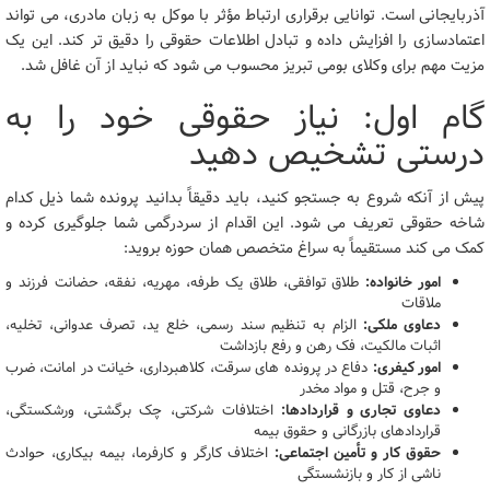
آذربایجانی است. توانایی برقراری ارتباط مؤثر با موکل به زبان مادری، می تواند
اعتمادسازی را افزایش داده و تبادل اطلاعات حقوقی را دقیق تر کند. این یک
مزیت مهم برای وکلای بومی تبریز محسوب می شود که نباید از آن غافل شد.
گام اول: نیاز حقوقی خود را به
درستی تشخیص دهید
پیش از آنکه شروع به جستجو کنید، باید دقیقاً بدانید پرونده شما ذیل کدام
شاخه حقوقی تعریف می شود. این اقدام از سردرگمی شما جلوگیری کرده و
کمک می کند مستقیماً به سراغ متخصص همان حوزه بروید:
امور خانواده:
طلاق توافقی، طلاق یک طرفه، مهریه، نفقه، حضانت فرزند و
ملاقات
دعاوی ملکی:
الزام به تنظیم سند رسمی، خلع ید، تصرف عدوانی، تخلیه،
اثبات مالکیت، فک رهن و رفع بازداشت
امور کیفری:
دفاع در پرونده های سرقت، کلاهبرداری، خیانت در امانت، ضرب
و جرح، قتل و مواد مخدر
دعاوی تجاری و قراردادها:
اختلافات شرکتی، چک برگشتی، ورشکستگی،
قراردادهای بازرگانی و حقوق بیمه
حقوق کار و تأمین اجتماعی:
اختلاف کارگر و کارفرما، بیمه بیکاری، حوادث
ناشی از کار و بازنشستگی