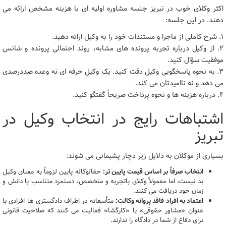
اکثر وکلای خوب در تبریز جلسه مشاوره اولیه ای با هزینه مشخص ارائه می
دهند. در این جلسه:
۱. شرح کاملی از ماجرا و مستندات خود را به وکیل ارائه دهید.
۲. از وکیل درباره تجربه پرونده های مشابه، روند احتمالی پرونده و شانس
موفقیت سؤال کنید.
۳. به نحوه پاسخگویی وکیل دقت کنید. یک وکیل حرفه ای نه وعده صددرصدی
می دهد و نه ناامیدتان می کند.
۴. درباره هزینه ها و نحوه پرداخت صریحاً گفتگو کنید.
اشتباهات رایج در انتخاب وکیل در
تبریز
بسیاری از موکلان به دلایل زیر دچار پشیمانی می شوند:
انتخاب صرفاً بر اساس قیمت پایین تر:
حقالوکاله پایین لزوماً به معنای وکیل
بد نیست، اما معمولاً وکلای باتجربه و متخصص، دستمزد متناسب با دانش و
زمان خود دریافت می کنند.
اعتماد به افراد فاقد پروانه وکالت:
متأسفانه در اطراف دادگستری ها افرادی با
عنوان «مشاور حقوقی» یا «کارگشا» فعالیت می کنند که صلاحیت قانونی
برای دفاع از شما در دادگاه را ندارند.