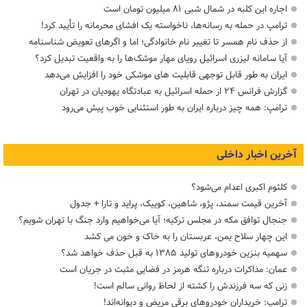
اجاره این کلبه در شمال شبی ۸۱ میلیون تومان است
ترامپ در حمله‌ به رسانه‌ها، ناخواسته یک افشای محرمانه را تأیید کرد!
از حذف نام همسر تا تغییر نام خانوادگی؛ اما و اگرهای تعویض شناسنامه
آیا سامانه لیزری اسرائیل رویای مهار موشک‌ها را به واقعیت تبدیل کرد؟
ایران به طور قابل توجهی قابلیت های موشکی خود را افزایش می‌دهد
گزارش فرانس ۲۴ از حمله اسرائیل به عبادتگاه یهودیان در تهران
ترامپ: همه چیز درباره ایران به طور استثنایی خوب پیش می‌رود
آخرین اخبار داخلی
کلثوم اکبری اعدام می‌شود؟
آخرین قیمت سمند، پژو، شاهین، کوییک، پراید و تارا + جدول
جنجال توافق مکه در مجلس ترکیه؛ آیا می‌خواهیم وارد جنگ با تهران شویم؟
این چهار سلاح یمن، عربستان را به خاک و خون می کشد
سهمیه بنزین خودروهای تولید ۱۳۸۵ به قبل حذف خواهد شد؟
عمان: مذاکرات درباره تنگه هرمز در فضایی مثبت در جریان است
زنی که سه فرزندش را کشته از لحاظ روانی سالم است!
ترامپ: خریداران خودروهای برقی مریض و دیوانه‌اند!