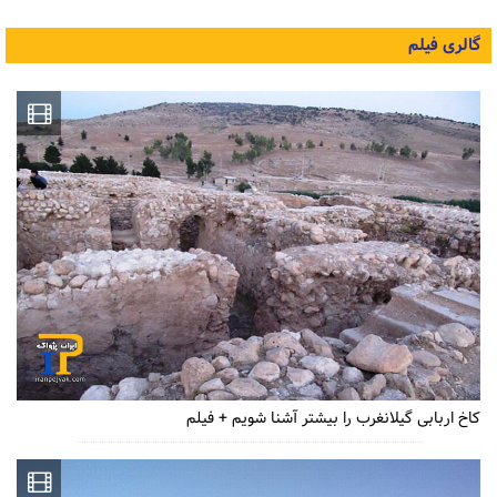
گالری فیلم
کاخ اربابی گیلانغرب را بیشتر آشنا شویم + فیلم